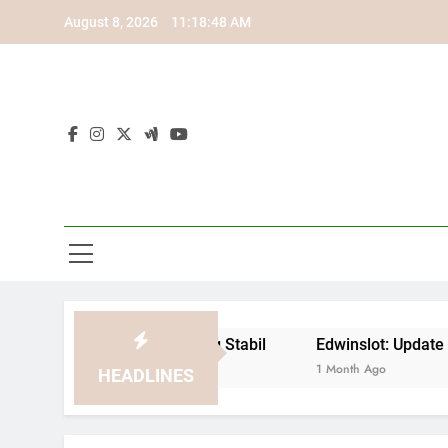
Skip
August 8, 2026
11:18:49 AM
to
content
Bitl
Dapatkan I
an Koneksi yang Stabil
Edwinslot: Update Informasi T
1 Month Ago
HEADLINES