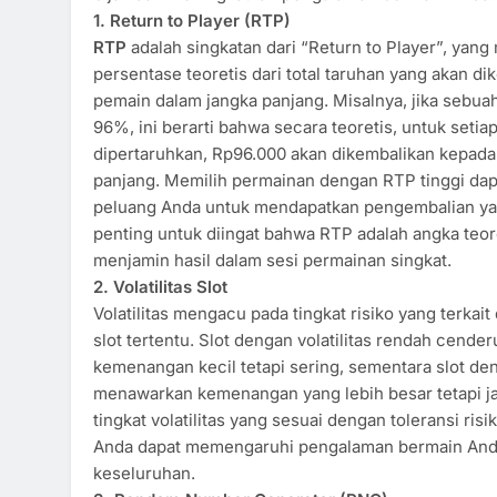
1. Return to Player (RTP)
RTP
adalah singkatan dari “Return to Player”, yan
persentase teoretis dari total taruhan yang akan d
pemain dalam jangka panjang. Misalnya, jika sebuah
96%, ini berarti bahwa secara teoretis, untuk seti
dipertaruhkan, Rp96.000 akan dikembalikan kepada
panjang. Memilih permainan dengan RTP tinggi da
peluang Anda untuk mendapatkan pengembalian yan
penting untuk diingat bahwa RTP adalah angka teore
menjamin hasil dalam sesi permainan singkat.
2. Volatilitas Slot
Volatilitas mengacu pada tingkat risiko yang terka
slot tertentu. Slot dengan volatilitas rendah cend
kemenangan kecil tetapi sering, sementara slot deng
menawarkan kemenangan yang lebih besar tetapi jar
tingkat volatilitas yang sesuai dengan toleransi ris
Anda dapat memengaruhi pengalaman bermain And
keseluruhan.