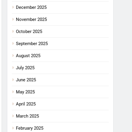
December 2025
November 2025
October 2025
September 2025
August 2025
July 2025
June 2025
May 2025
April 2025
March 2025
February 2025