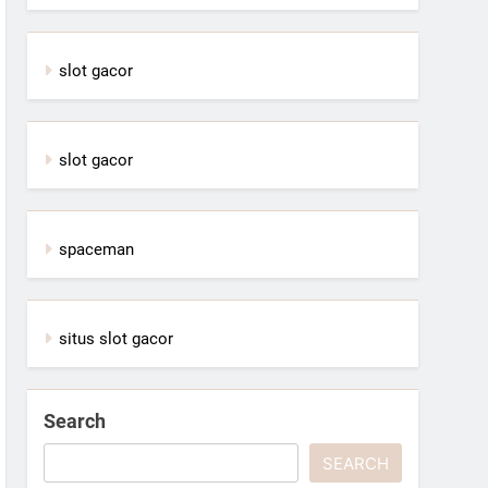
slot gacor
slot gacor
spaceman
situs slot gacor
Search
SEARCH