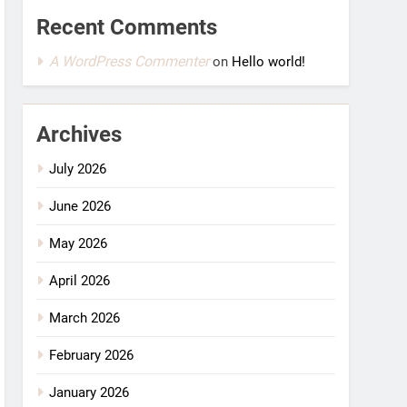
Recent Comments
A WordPress Commenter
on
Hello world!
Archives
July 2026
June 2026
May 2026
April 2026
March 2026
February 2026
January 2026