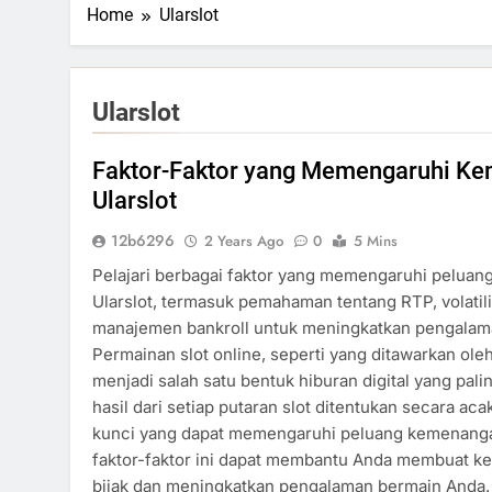
Home
Ularslot
Ularslot
Faktor-Faktor yang Memengaruhi Ke
Ularslot
12b6296
2 Years Ago
0
5 Mins
Pelajari berbagai faktor yang memengaruhi pelua
Ularslot, termasuk pemahaman tentang RTP, volatili
manajemen bankroll untuk meningkatkan pengalam
Permainan slot online, seperti yang ditawarkan ole
menjadi salah satu bentuk hiburan digital yang pal
hasil dari setiap putaran slot ditentukan secara aca
kunci yang dapat memengaruhi peluang kemenan
faktor-faktor ini dapat membantu Anda membuat ke
bijak dan meningkatkan pengalaman bermain Anda.