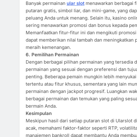
Banyak permainan
ular slot
menawarkan berbagai fi
putaran gratis, simbol liar, dan mini-game, yang d
peluang Anda untuk menang. Selain itu, kasino onlin
sering menawarkan promosi dan bonus kepada pem
Memanfaatkan fitur-fitur ini dan mengikuti promos
dapat memberikan nilai tambah dan meningkatkan 
meraih kemenangan.
6. Pemilihan Permainan
Dengan berbagai pilihan permainan yang tersedia di
permainan yang sesuai dengan preferensi dan tuju
penting. Beberapa pemain mungkin lebih menyukai
tertentu atau fitur khusus, sementara yang lain mu
permainan dengan jackpot progresif. Luangkan wak
berbagai permainan dan temukan yang paling sesu
bermain Anda.
Kesimpulan
Meskipun hasil dari setiap putaran slot di Ularslot 
acak, memahami faktor-faktor seperti RTP, volatilit
manajemen bankroll dapat membantu Anda membua