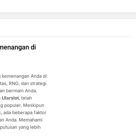
menangan di
ng kemenangan Anda di
tas, RNG, dan strategi
an bermain Anda.
h
Ularslot
, telah
ing populer. Meskipun
k, ada beberapa faktor
gan Anda. Memahami
putusan yang lebih