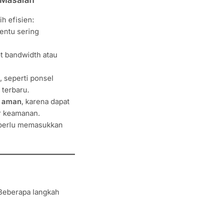
h efisien:
tentu sering
 bandwidth atau
, seperti ponsel
terbaru.
k aman
, karena dapat
r keamanan.
k perlu memasukkan
Beberapa langkah