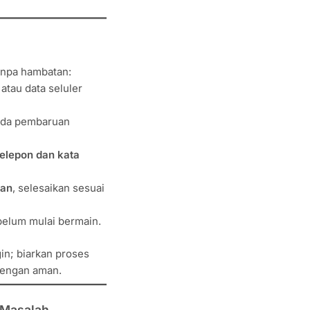
anpa hambatan:
atau data seluler
 ada pembaruan
elepon dan kata
han
, selesaikan sesuai
elum mulai bermain.
in; biarkan proses
 dengan aman.
 Masalah