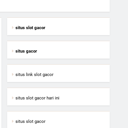
situs slot gacor
situs gacor
situs link slot gacor
situs slot gacor hari ini
situs slot gacor