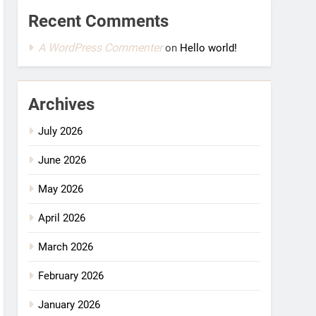
Recent Comments
A WordPress Commenter
on
Hello world!
Archives
July 2026
June 2026
May 2026
April 2026
March 2026
February 2026
January 2026