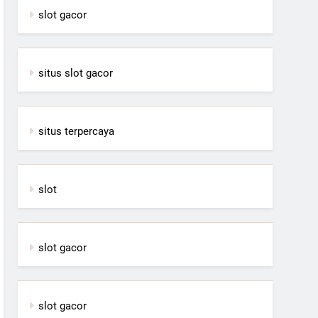
slot gacor
situs slot gacor
situs terpercaya
slot
slot gacor
slot gacor