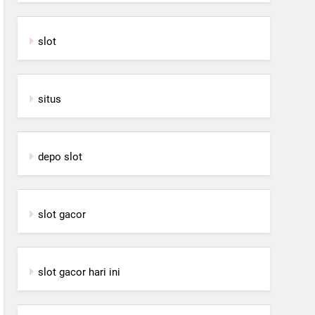
slot
situs
depo slot
slot gacor
slot gacor hari ini