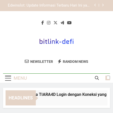
Skip
EDWINSLOT Login melalui Browser Mobile untuk
to
Pengalaman Lebih Efisien
content
Login Edwinslot dan Solusi Saat Halaman Tidak
Bisa Dibuka dengan Langkah yang Aman dan
Terarah
Panduan Membuka TIARA4D Login dengan
Koneksi yang Stabil
Edwinslot: Update Informasi Terbaru Hari Ini yang
Perlu Diketahui Pengguna
EDWINSLOT Login melalui Browser Mobile untuk
Pengalaman Lebih Efisien
Bitlink Defi
Dapatkan Informasi Terbaru Seputar Dunia
Login Edwinslot dan Solusi Saat Halaman Tidak
NEWSLETTER
RANDOM NEWS
Bisa Dibuka dengan Langkah yang Aman dan
DeFi Di Bitlink Defi.
Terarah
MENU
nduan Membuka TIARA4D Login dengan Koneksi yang Stabil
HEADLINES
Weeks Ago