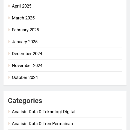
April 2025
March 2025
February 2025
January 2025
December 2024
November 2024
October 2024
Categories
Analisis Data & Teknologi Digital
Analisis Data & Tren Permainan