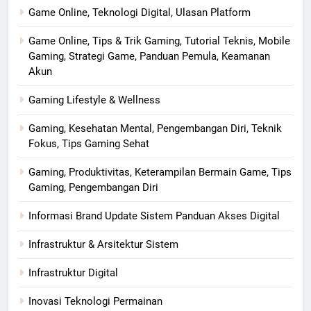
Game Online, Teknologi Digital, Ulasan Platform
Game Online, Tips & Trik Gaming, Tutorial Teknis, Mobile
Gaming, Strategi Game, Panduan Pemula, Keamanan
Akun
Gaming Lifestyle & Wellness
Gaming, Kesehatan Mental, Pengembangan Diri, Teknik
Fokus, Tips Gaming Sehat
Gaming, Produktivitas, Keterampilan Bermain Game, Tips
Gaming, Pengembangan Diri
Informasi Brand Update Sistem Panduan Akses Digital
Infrastruktur & Arsitektur Sistem
Infrastruktur Digital
Inovasi Teknologi Permainan