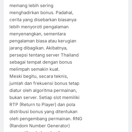
memang lebih sering
menghadirkan bonus. Padahal,
cerita yang disebarkan biasanya
lebih menyoroti pengalaman
menyenangkan, sementara
pengalaman biasa atau kerugian
jarang dibagikan. Akibatnya,
persepsi tentang server Thailand
sebagai tempat dengan bonus
melimpah semakin kuat.
Meski begitu, secara teknis,
jumlah dan frekuensi bonus tetap
diatur oleh algoritma permainan,
bukan server. Setiap slot memiliki
RTP (Return to Player) dan pola
distribusi bonus yang ditentukan
oleh pengembang permainan. RNG
(Random Number Generator)