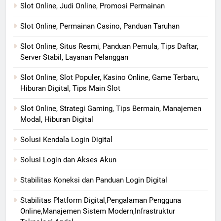
Slot Online, Judi Online, Promosi Permainan
Slot Online, Permainan Casino, Panduan Taruhan
Slot Online, Situs Resmi, Panduan Pemula, Tips Daftar,
Server Stabil, Layanan Pelanggan
Slot Online, Slot Populer, Kasino Online, Game Terbaru,
Hiburan Digital, Tips Main Slot
Slot Online, Strategi Gaming, Tips Bermain, Manajemen
Modal, Hiburan Digital
Solusi Kendala Login Digital
Solusi Login dan Akses Akun
Stabilitas Koneksi dan Panduan Login Digital
Stabilitas Platform Digital,Pengalaman Pengguna
Online,Manajemen Sistem Modern,Infrastruktur