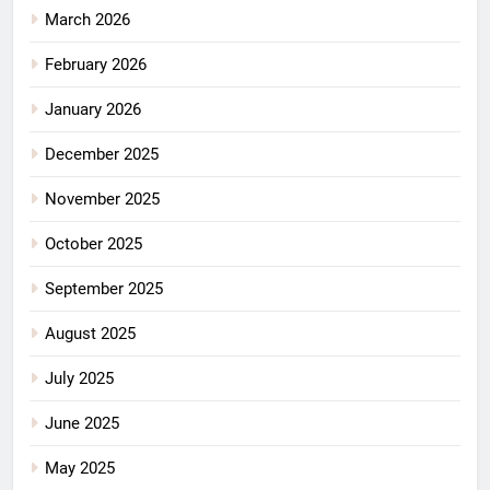
March 2026
February 2026
January 2026
December 2025
November 2025
October 2025
September 2025
August 2025
July 2025
June 2025
May 2025