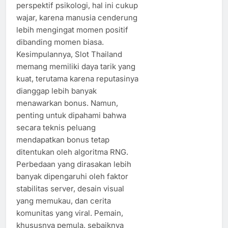
perspektif psikologi, hal ini cukup
wajar, karena manusia cenderung
lebih mengingat momen positif
dibanding momen biasa.
Kesimpulannya, Slot Thailand
memang memiliki daya tarik yang
kuat, terutama karena reputasinya
dianggap lebih banyak
menawarkan bonus. Namun,
penting untuk dipahami bahwa
secara teknis peluang
mendapatkan bonus tetap
ditentukan oleh algoritma RNG.
Perbedaan yang dirasakan lebih
banyak dipengaruhi oleh faktor
stabilitas server, desain visual
yang memukau, dan cerita
komunitas yang viral. Pemain,
khususnya pemula, sebaiknya