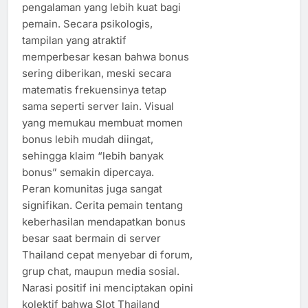
pengalaman yang lebih kuat bagi
pemain. Secara psikologis,
tampilan yang atraktif
memperbesar kesan bahwa bonus
sering diberikan, meski secara
matematis frekuensinya tetap
sama seperti server lain. Visual
yang memukau membuat momen
bonus lebih mudah diingat,
sehingga klaim “lebih banyak
bonus” semakin dipercaya.
Peran komunitas juga sangat
signifikan. Cerita pemain tentang
keberhasilan mendapatkan bonus
besar saat bermain di server
Thailand cepat menyebar di forum,
grup chat, maupun media sosial.
Narasi positif ini menciptakan opini
kolektif bahwa Slot Thailand