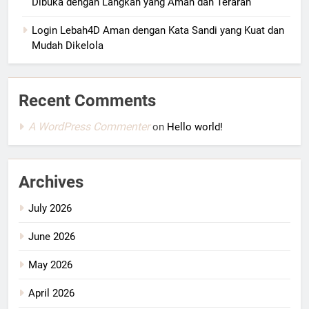
Dibuka dengan Langkah yang Aman dan Terarah
Login Lebah4D Aman dengan Kata Sandi yang Kuat dan
Mudah Dikelola
Recent Comments
A WordPress Commenter
on
Hello world!
Archives
July 2026
June 2026
May 2026
April 2026