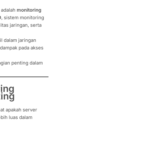
t adalah
monitoring
D
, sistem monitoring
tas jaringan, serta
l dalam jaringan
rdampak pada akses
bagian penting dalam
ing
ting
hat apakah server
ebih luas dalam