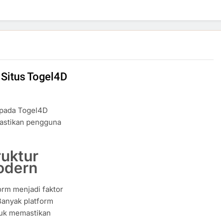
 Situs Togel4D
r pada Togel4D
mastikan pengguna
uktur
Modern
form menjadi faktor
anyak platform
tuk memastikan