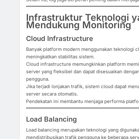
Infrastruktur Teknologi 
Mendukung Monitoring
Cloud Infrastructure
Banyak platform modern menggunakan teknologi c
meningkatkan stabilitas sistem.
Cloud infrastructure memungkinkan platform memi
server yang fleksibel dan dapat disesuaikan dengan
pengguna.
Jika terjadi lonjakan trafik, sistem cloud dapat m
server secara otomatis.
Pendekatan ini membantu menjaga performa platfor
Load Balancing
Load balancing merupakan teknologi yang digunak
mendistribusikan trafik pengguna ke beberapa serv