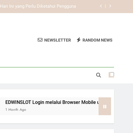
Hari Ini yang Perlu Diketahui Pengguna
obile untuk Pengalaman Lebih Efisien
dengan Langkah yang Aman dan Terarah
NEWSLETTER
RANDOM NEWS
4D Login dengan Koneksi yang Stabil
Hari Ini yang Perlu Diketahui Pengguna
obile untuk Pengalaman Lebih Efisien
dengan Langkah yang Aman dan Terarah
 Login melalui Browser Mobile untuk Pengalaman Lebih Efis