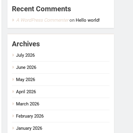
Recent Comments
A WordPress Commenter
on
Hello world!
Archives
July 2026
June 2026
May 2026
April 2026
March 2026
February 2026
January 2026