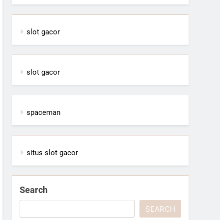
slot gacor
slot gacor
spaceman
situs slot gacor
Search
SEARCH