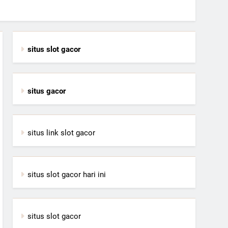
situs slot gacor
situs gacor
situs link slot gacor
situs slot gacor hari ini
situs slot gacor