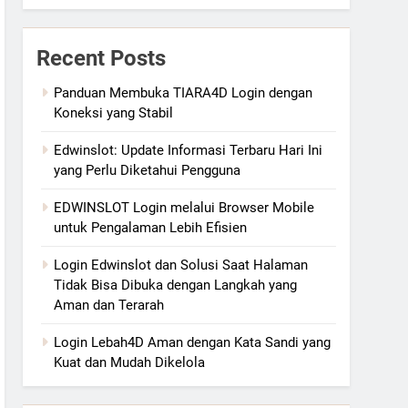
Recent Posts
Panduan Membuka TIARA4D Login dengan
Koneksi yang Stabil
Edwinslot: Update Informasi Terbaru Hari Ini
yang Perlu Diketahui Pengguna
EDWINSLOT Login melalui Browser Mobile
untuk Pengalaman Lebih Efisien
Login Edwinslot dan Solusi Saat Halaman
Tidak Bisa Dibuka dengan Langkah yang
Aman dan Terarah
Login Lebah4D Aman dengan Kata Sandi yang
Kuat dan Mudah Dikelola