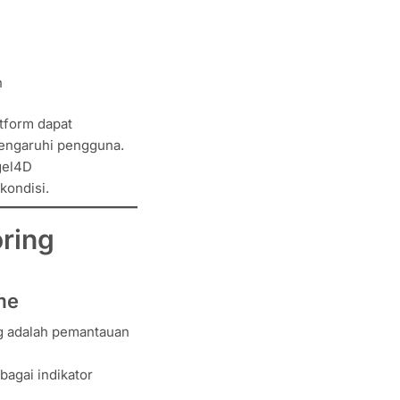
n
tform dapat
engaruhi pengguna.
gel4D
kondisi.
oring
me
ng adalah pemantauan
bagai indikator