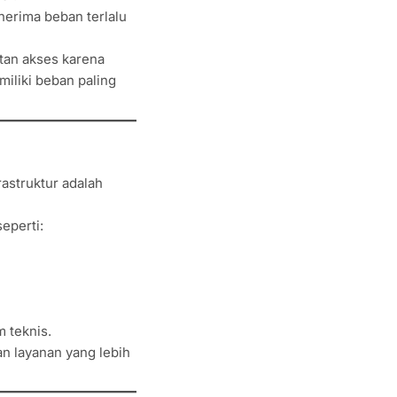
nerima beban terlalu
tan akses karena
iliki beban paling
astruktur adalah
eperti:
 teknis.
 layanan yang lebih