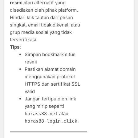
resmi
atau alternatif yang
disediakan oleh pihak platform.
Hindari klik tautan dari pesan
singkat, email tidak dikenal, atau
grup media sosial yang tidak
terverifikasi.
Tips:
Simpan bookmark situs
resmi
Pastikan alamat domain
menggunakan protokol
HTTPS dan sertifikat SSL
valid
Jangan tertipu oleh link
yang mirip seperti
atau
horass88.net
horas88-login.click