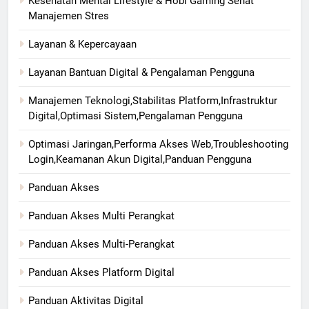
Kesehatan Mental Lifestyle & Hobi Gaming Sehat
Manajemen Stres
Layanan & Kepercayaan
Layanan Bantuan Digital & Pengalaman Pengguna
Manajemen Teknologi,Stabilitas Platform,Infrastruktur
Digital,Optimasi Sistem,Pengalaman Pengguna
Optimasi Jaringan,Performa Akses Web,Troubleshooting
Login,Keamanan Akun Digital,Panduan Pengguna
Panduan Akses
Panduan Akses Multi Perangkat
Panduan Akses Multi-Perangkat
Panduan Akses Platform Digital
Panduan Aktivitas Digital