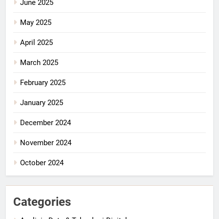
June 2025
May 2025
April 2025
March 2025
February 2025
January 2025
December 2024
November 2024
October 2024
Categories