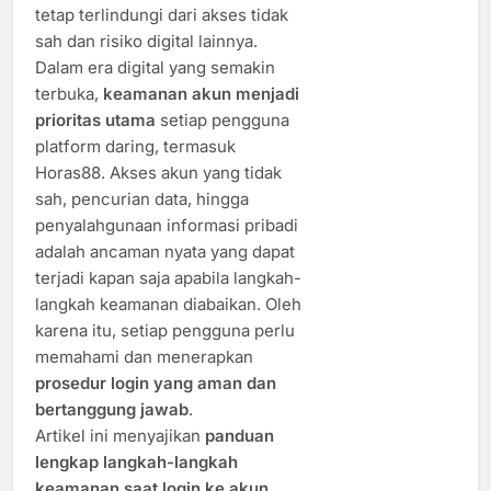
tetap terlindungi dari akses tidak
sah dan risiko digital lainnya.
Dalam era digital yang semakin
terbuka,
keamanan akun menjadi
prioritas utama
setiap pengguna
platform daring, termasuk
Horas88. Akses akun yang tidak
sah, pencurian data, hingga
penyalahgunaan informasi pribadi
adalah ancaman nyata yang dapat
terjadi kapan saja apabila langkah-
langkah keamanan diabaikan. Oleh
karena itu, setiap pengguna perlu
memahami dan menerapkan
prosedur login yang aman dan
bertanggung jawab
.
Artikel ini menyajikan
panduan
lengkap langkah-langkah
keamanan saat login ke akun