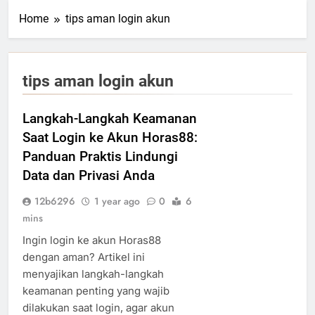
Home
tips aman login akun
tips aman login akun
Langkah-Langkah Keamanan
Saat Login ke Akun Horas88:
Panduan Praktis Lindungi
Data dan Privasi Anda
12b6296
1 year ago
0
6
mins
Ingin login ke akun Horas88
dengan aman? Artikel ini
menyajikan langkah-langkah
keamanan penting yang wajib
dilakukan saat login, agar akun