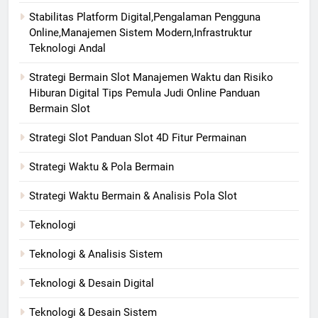
Stabilitas Platform Digital,Pengalaman Pengguna
Online,Manajemen Sistem Modern,Infrastruktur
Teknologi Andal
Strategi Bermain Slot Manajemen Waktu dan Risiko
Hiburan Digital Tips Pemula Judi Online Panduan
Bermain Slot
Strategi Slot Panduan Slot 4D Fitur Permainan
Strategi Waktu & Pola Bermain
Strategi Waktu Bermain & Analisis Pola Slot
Teknologi
Teknologi & Analisis Sistem
Teknologi & Desain Digital
Teknologi & Desain Sistem