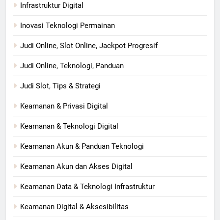
Infrastruktur Digital
Inovasi Teknologi Permainan
Judi Online, Slot Online, Jackpot Progresif
Judi Online, Teknologi, Panduan
Judi Slot, Tips & Strategi
Keamanan & Privasi Digital
Keamanan & Teknologi Digital
Keamanan Akun & Panduan Teknologi
Keamanan Akun dan Akses Digital
Keamanan Data & Teknologi Infrastruktur
Keamanan Digital & Aksesibilitas