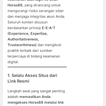
Horas88
, yang dirancang untuk
mengurangi risiko serangan siber
dan menjaga integritas akun Anda.
Seluruh konten disusun
berdasarkan prinsip
E-E-A-T
(Experience, Expertise,
Authoritativeness,
Trustworthiness)
dan mengikuti
praktik terbaik dari sumber
terpercaya di bidang keamanan
digital.
1.
Selalu Akses Situs dari
Link Resmi
Langkah awal yang sangat penting
adalah
memastikan Anda
mengakses Horas88 melalui link