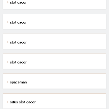
slot gacor
slot gacor
slot gacor
slot gacor
spaceman
situs slot gacor