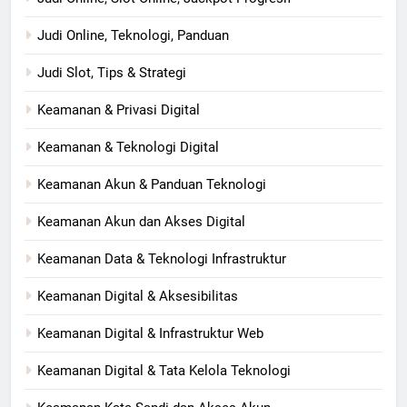
Judi Online, Teknologi, Panduan
Judi Slot, Tips & Strategi
Keamanan & Privasi Digital
Keamanan & Teknologi Digital
Keamanan Akun & Panduan Teknologi
Keamanan Akun dan Akses Digital
Keamanan Data & Teknologi Infrastruktur
Keamanan Digital & Aksesibilitas
Keamanan Digital & Infrastruktur Web
Keamanan Digital & Tata Kelola Teknologi