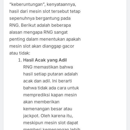
“keberuntungan”, kenyataannya,
hasil dari mesin slot tersebut tetap
sepenuhnya bergantung pada
RNG. Berikut adalah beberapa
alasan mengapa RNG sangat
penting dalam menentukan apakah
mesin slot akan dianggap gacor
atau tidak:
Hasil Acak yang Adil
RNG memastikan bahwa
hasil setiap putaran adalah
acak dan adil. Ini berarti
bahwa tidak ada cara untuk
memprediksi kapan mesin
akan memberikan
kemenangan besar atau
jackpot. Oleh karena itu,
meskipun mesin slot dapat
memberi kemenangan lebih