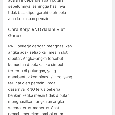
adalah independen dari putaran
sebelumnya, sehingga hasilnya
tidak bisa dipengaruhi oleh pola
atau kebiasaan pemain.
Cara Kerja RNG dalam Slot
Gacor
RNG bekerja dengan menghasilkan
angka acak setiap kali mesin slot
diputar. Angka-angka tersebut
kemudian dipetakan ke simbol
tertentu di gulungan, yang
membentuk kombinasi simbol yang
terlihat oleh pemain. Pada
dasarnya, RNG terus bekerja
bahkan ketika mesin tidak diputar,
menghasilkan rangkaian angka
secara terus-menerus. Saat
pemain menekan tombol putar,