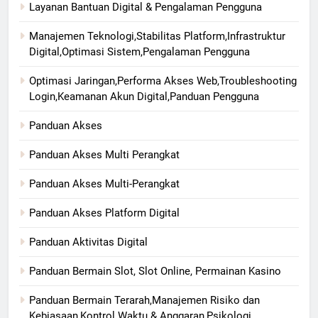
Layanan Bantuan Digital & Pengalaman Pengguna
Manajemen Teknologi,Stabilitas Platform,Infrastruktur
Digital,Optimasi Sistem,Pengalaman Pengguna
Optimasi Jaringan,Performa Akses Web,Troubleshooting
Login,Keamanan Akun Digital,Panduan Pengguna
Panduan Akses
Panduan Akses Multi Perangkat
Panduan Akses Multi-Perangkat
Panduan Akses Platform Digital
Panduan Aktivitas Digital
Panduan Bermain Slot, Slot Online, Permainan Kasino
Panduan Bermain Terarah,Manajemen Risiko dan
Kebiasaan,Kontrol Waktu & Anggaran,Psikologi