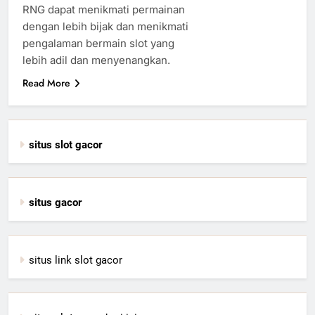
RNG dapat menikmati permainan
dengan lebih bijak dan menikmati
pengalaman bermain slot yang
lebih adil dan menyenangkan.
Read More
situs slot gacor
situs gacor
situs link slot gacor