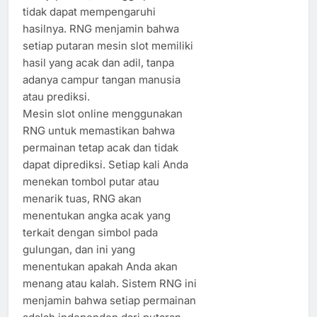
tidak dapat mempengaruhi
hasilnya. RNG menjamin bahwa
setiap putaran mesin slot memiliki
hasil yang acak dan adil, tanpa
adanya campur tangan manusia
atau prediksi.
Mesin slot online menggunakan
RNG untuk memastikan bahwa
permainan tetap acak dan tidak
dapat diprediksi. Setiap kali Anda
menekan tombol putar atau
menarik tuas, RNG akan
menentukan angka acak yang
terkait dengan simbol pada
gulungan, dan ini yang
menentukan apakah Anda akan
menang atau kalah. Sistem RNG ini
menjamin bahwa setiap permainan