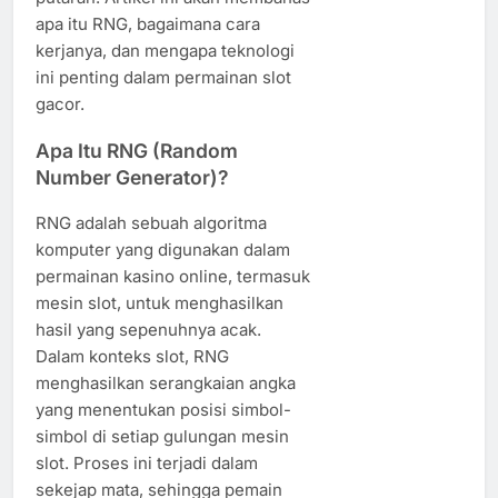
apa itu RNG, bagaimana cara
kerjanya, dan mengapa teknologi
ini penting dalam permainan slot
gacor.
Apa Itu RNG (Random
Number Generator)?
RNG adalah sebuah algoritma
komputer yang digunakan dalam
permainan kasino online, termasuk
mesin slot, untuk menghasilkan
hasil yang sepenuhnya acak.
Dalam konteks slot, RNG
menghasilkan serangkaian angka
yang menentukan posisi simbol-
simbol di setiap gulungan mesin
slot. Proses ini terjadi dalam
sekejap mata, sehingga pemain