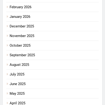
February 2026
January 2026
December 2025
November 2025
October 2025
September 2025
August 2025
July 2025
June 2025
May 2025
April 2025