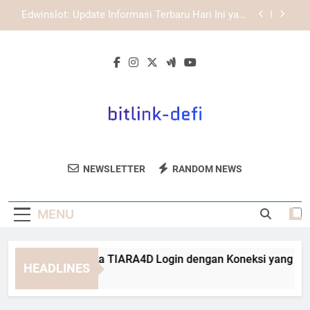
Skip
EDWINSLOT Login melalui Browser Mobile untuk
to
Pengalaman Lebih Efisien
content
Login Edwinslot dan Solusi Saat Halaman Tidak
Bisa Dibuka dengan Langkah yang Aman dan
Terarah
Panduan Membuka TIARA4D Login dengan
Koneksi yang Stabil
Edwinslot: Update Informasi Terbaru Hari Ini yang
Perlu Diketahui Pengguna
EDWINSLOT Login melalui Browser Mobile untuk
Pengalaman Lebih Efisien
Bitlink Defi
Dapatkan Informasi Terbaru Seputar Dunia
Login Edwinslot dan Solusi Saat Halaman Tidak
NEWSLETTER
RANDOM NEWS
Bisa Dibuka dengan Langkah yang Aman dan
DeFi Di Bitlink Defi.
Terarah
MENU
nduan Membuka TIARA4D Login dengan Koneksi yang Stabil
HEADLINES
Weeks Ago