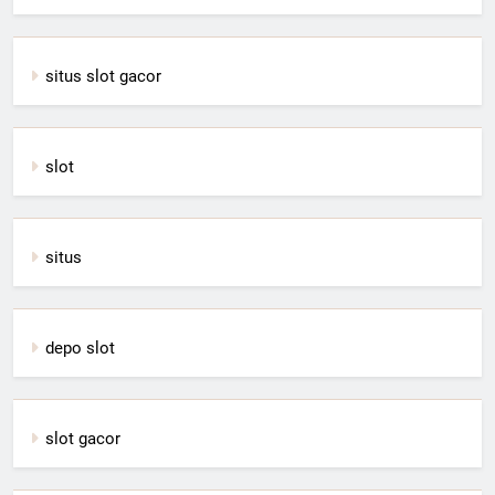
situs slot gacor
slot
situs
depo slot
slot gacor