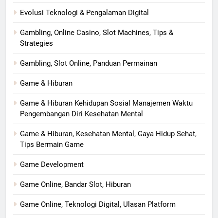
Evolusi Teknologi & Pengalaman Digital
Gambling, Online Casino, Slot Machines, Tips &
Strategies
Gambling, Slot Online, Panduan Permainan
Game & Hiburan
Game & Hiburan Kehidupan Sosial Manajemen Waktu
Pengembangan Diri Kesehatan Mental
Game & Hiburan, Kesehatan Mental, Gaya Hidup Sehat,
Tips Bermain Game
Game Development
Game Online, Bandar Slot, Hiburan
Game Online, Teknologi Digital, Ulasan Platform