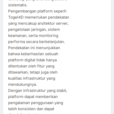
sistematis.
Pengembangan platform seperti
Togel4D memerlukan pendekatan
yang mencakup arsitektur server,
pengelolaan jaringan, sistem
keamanan, serta monitoring
performa secara berkelanjutan.
Pendekatan ini menunjukkan
bahwa keberhasilan sebuah
platform digital tidak hanya
ditentukan oleh fitur yang
ditawarkan, tetapi juga oleh
kualitas infrastruktur yang
mendukungnya.
Dengan infrastruktur yang stabil,
platform dapat memberikan
pengalaman penggunaan yang
lebih konsisten dan dapat