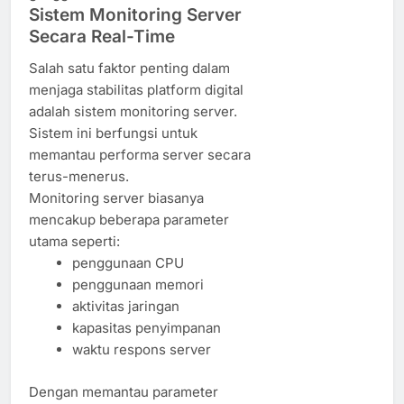
Sistem Monitoring Server
Secara Real-Time
Salah satu faktor penting dalam
menjaga stabilitas platform digital
adalah sistem monitoring server.
Sistem ini berfungsi untuk
memantau performa server secara
terus-menerus.
Monitoring server biasanya
mencakup beberapa parameter
utama seperti:
penggunaan CPU
penggunaan memori
aktivitas jaringan
kapasitas penyimpanan
waktu respons server
Dengan memantau parameter