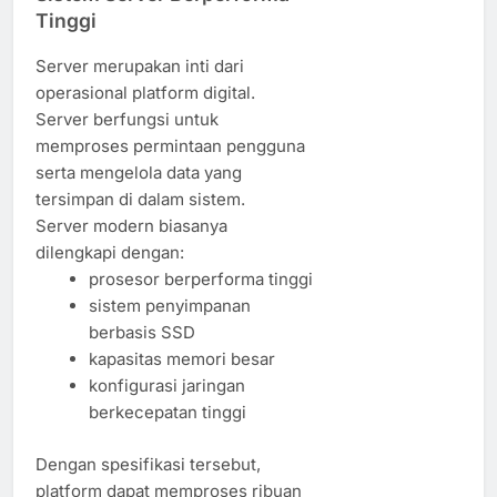
Tinggi
Server merupakan inti dari
operasional platform digital.
Server berfungsi untuk
memproses permintaan pengguna
serta mengelola data yang
tersimpan di dalam sistem.
Server modern biasanya
dilengkapi dengan:
prosesor berperforma tinggi
sistem penyimpanan
berbasis SSD
kapasitas memori besar
konfigurasi jaringan
berkecepatan tinggi
Dengan spesifikasi tersebut,
platform dapat memproses ribuan