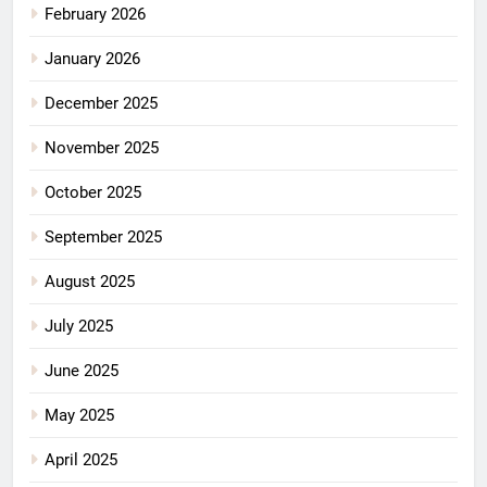
February 2026
January 2026
December 2025
November 2025
October 2025
September 2025
August 2025
July 2025
June 2025
May 2025
April 2025