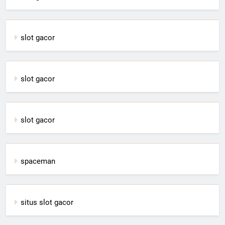
slot gacor
slot gacor
slot gacor
spaceman
situs slot gacor