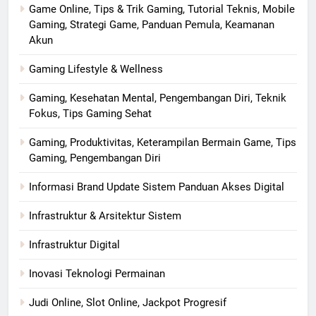
Game Online, Tips & Trik Gaming, Tutorial Teknis, Mobile
Gaming, Strategi Game, Panduan Pemula, Keamanan
Akun
Gaming Lifestyle & Wellness
Gaming, Kesehatan Mental, Pengembangan Diri, Teknik
Fokus, Tips Gaming Sehat
Gaming, Produktivitas, Keterampilan Bermain Game, Tips
Gaming, Pengembangan Diri
Informasi Brand Update Sistem Panduan Akses Digital
Infrastruktur & Arsitektur Sistem
Infrastruktur Digital
Inovasi Teknologi Permainan
Judi Online, Slot Online, Jackpot Progresif