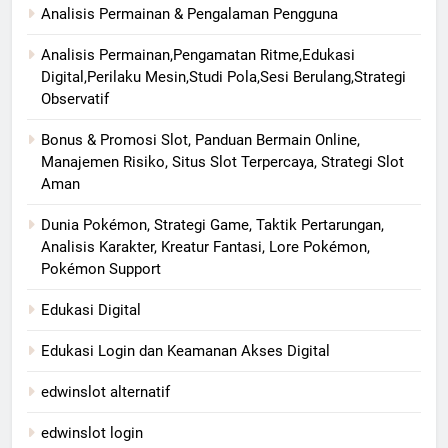
Analisis Permainan & Pengalaman Pengguna
Analisis Permainan,Pengamatan Ritme,Edukasi
Digital,Perilaku Mesin,Studi Pola,Sesi Berulang,Strategi
Observatif
Bonus & Promosi Slot, Panduan Bermain Online,
Manajemen Risiko, Situs Slot Terpercaya, Strategi Slot
Aman
Dunia Pokémon, Strategi Game, Taktik Pertarungan,
Analisis Karakter, Kreatur Fantasi, Lore Pokémon,
Pokémon Support
Edukasi Digital
Edukasi Login dan Keamanan Akses Digital
edwinslot alternatif
edwinslot login