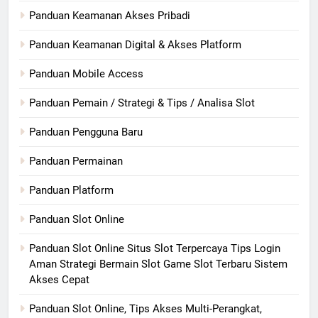
Panduan Keamanan Akses Pribadi
Panduan Keamanan Digital & Akses Platform
Panduan Mobile Access
Panduan Pemain / Strategi & Tips / Analisa Slot
Panduan Pengguna Baru
Panduan Permainan
Panduan Platform
Panduan Slot Online
Panduan Slot Online Situs Slot Terpercaya Tips Login
Aman Strategi Bermain Slot Game Slot Terbaru Sistem
Akses Cepat
Panduan Slot Online, Tips Akses Multi-Perangkat,