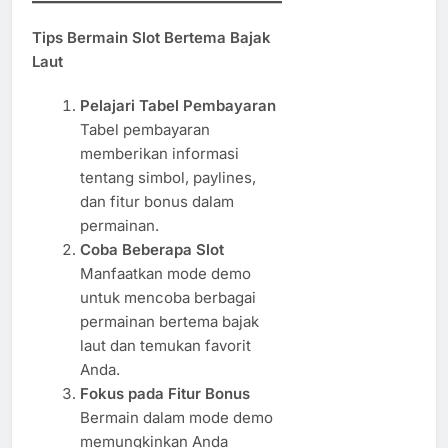
Tips Bermain Slot Bertema Bajak
Laut
Pelajari Tabel Pembayaran
Tabel pembayaran
memberikan informasi
tentang simbol, paylines,
dan fitur bonus dalam
permainan.
Coba Beberapa Slot
Manfaatkan mode demo
untuk mencoba berbagai
permainan bertema bajak
laut dan temukan favorit
Anda.
Fokus pada Fitur Bonus
Bermain dalam mode demo
memungkinkan Anda