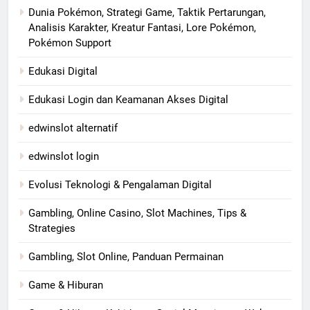
Dunia Pokémon, Strategi Game, Taktik Pertarungan,
Analisis Karakter, Kreatur Fantasi, Lore Pokémon,
Pokémon Support
Edukasi Digital
Edukasi Login dan Keamanan Akses Digital
edwinslot alternatif
edwinslot login
Evolusi Teknologi & Pengalaman Digital
Gambling, Online Casino, Slot Machines, Tips &
Strategies
Gambling, Slot Online, Panduan Permainan
Game & Hiburan