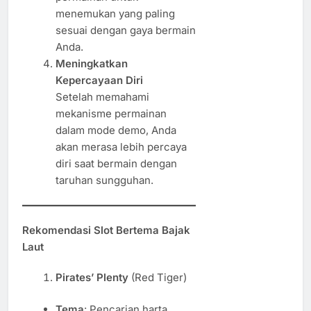
menemukan yang paling
sesuai dengan gaya bermain
Anda.
Meningkatkan
Kepercayaan Diri
Setelah memahami
mekanisme permainan
dalam mode demo, Anda
akan merasa lebih percaya
diri saat bermain dengan
taruhan sungguhan.
Rekomendasi Slot Bertema Bajak
Laut
Pirates’ Plenty
(Red Tiger)
Tema
: Pencarian harta