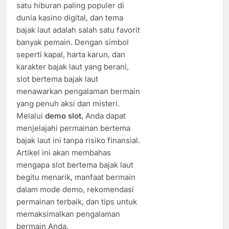
satu hiburan paling populer di
dunia kasino digital, dan tema
bajak laut adalah salah satu favorit
banyak pemain. Dengan simbol
seperti kapal, harta karun, dan
karakter bajak laut yang berani,
slot bertema bajak laut
menawarkan pengalaman bermain
yang penuh aksi dan misteri.
Melalui
demo slot
, Anda dapat
menjelajahi permainan bertema
bajak laut ini tanpa risiko finansial.
Artikel ini akan membahas
mengapa slot bertema bajak laut
begitu menarik, manfaat bermain
dalam mode demo, rekomendasi
permainan terbaik, dan tips untuk
memaksimalkan pengalaman
bermain Anda.