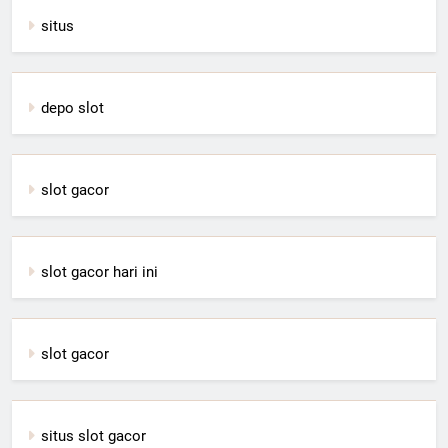
situs
depo slot
slot gacor
slot gacor hari ini
slot gacor
situs slot gacor