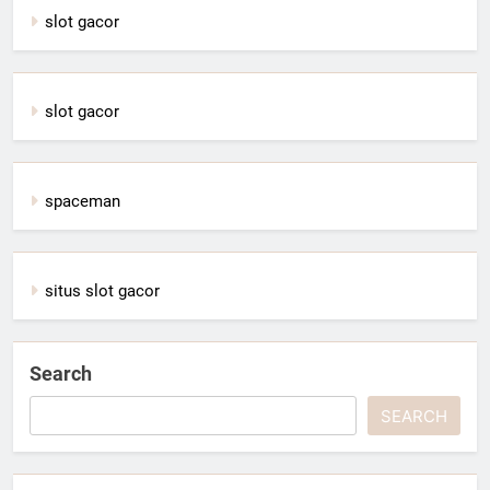
slot gacor
slot gacor
spaceman
situs slot gacor
Search
SEARCH