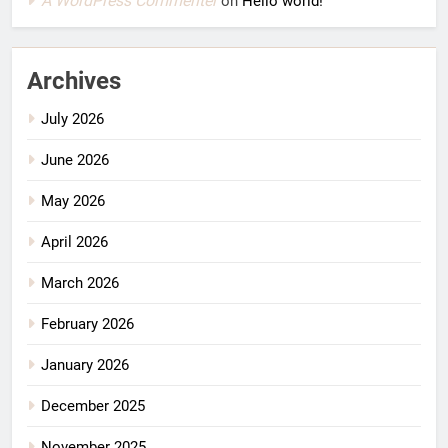
A WordPress Commenter
on
Hello world!
Archives
July 2026
June 2026
May 2026
April 2026
March 2026
February 2026
January 2026
December 2025
November 2025