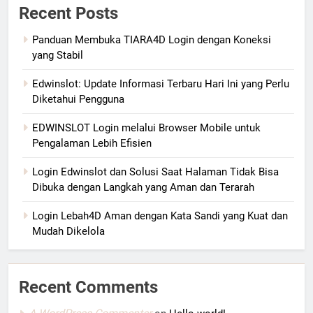
Recent Posts
Panduan Membuka TIARA4D Login dengan Koneksi
yang Stabil
Edwinslot: Update Informasi Terbaru Hari Ini yang Perlu
Diketahui Pengguna
EDWINSLOT Login melalui Browser Mobile untuk
Pengalaman Lebih Efisien
Login Edwinslot dan Solusi Saat Halaman Tidak Bisa
Dibuka dengan Langkah yang Aman dan Terarah
Login Lebah4D Aman dengan Kata Sandi yang Kuat dan
Mudah Dikelola
Recent Comments