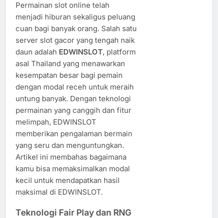
Permainan slot online telah
menjadi hiburan sekaligus peluang
cuan bagi banyak orang. Salah satu
server slot gacor yang tengah naik
daun adalah
EDWINSLOT
, platform
asal Thailand yang menawarkan
kesempatan besar bagi pemain
dengan modal receh untuk meraih
untung banyak. Dengan teknologi
permainan yang canggih dan fitur
melimpah, EDWINSLOT
memberikan pengalaman bermain
yang seru dan menguntungkan.
Artikel ini membahas bagaimana
kamu bisa memaksimalkan modal
kecil untuk mendapatkan hasil
maksimal di EDWINSLOT.
Teknologi Fair Play dan RNG