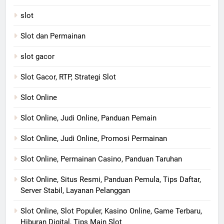
slot
Slot dan Permainan
slot gacor
Slot Gacor, RTP, Strategi Slot
Slot Online
Slot Online, Judi Online, Panduan Pemain
Slot Online, Judi Online, Promosi Permainan
Slot Online, Permainan Casino, Panduan Taruhan
Slot Online, Situs Resmi, Panduan Pemula, Tips Daftar,
Server Stabil, Layanan Pelanggan
Slot Online, Slot Populer, Kasino Online, Game Terbaru,
Hiburan Digital, Tips Main Slot