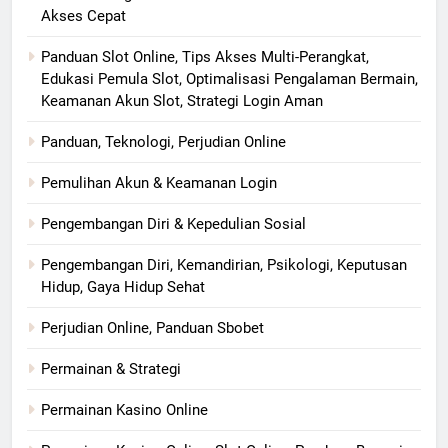
Akses Cepat
Panduan Slot Online, Tips Akses Multi-Perangkat,
Edukasi Pemula Slot, Optimalisasi Pengalaman Bermain,
Keamanan Akun Slot, Strategi Login Aman
Panduan, Teknologi, Perjudian Online
Pemulihan Akun & Keamanan Login
Pengembangan Diri & Kepedulian Sosial
Pengembangan Diri, Kemandirian, Psikologi, Keputusan
Hidup, Gaya Hidup Sehat
Perjudian Online, Panduan Sbobet
Permainan & Strategi
Permainan Kasino Online