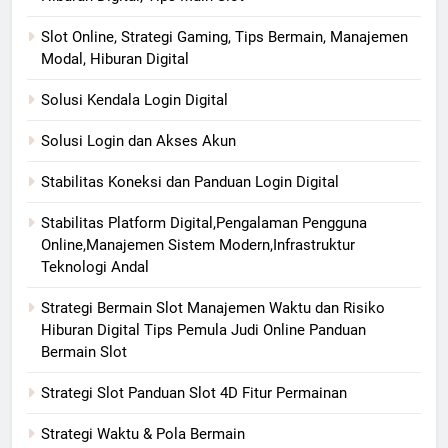
Slot Online, Strategi Gaming, Tips Bermain, Manajemen
Modal, Hiburan Digital
Solusi Kendala Login Digital
Solusi Login dan Akses Akun
Stabilitas Koneksi dan Panduan Login Digital
Stabilitas Platform Digital,Pengalaman Pengguna
Online,Manajemen Sistem Modern,Infrastruktur
Teknologi Andal
Strategi Bermain Slot Manajemen Waktu dan Risiko
Hiburan Digital Tips Pemula Judi Online Panduan
Bermain Slot
Strategi Slot Panduan Slot 4D Fitur Permainan
Strategi Waktu & Pola Bermain