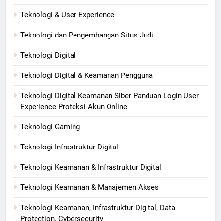
Teknologi & User Experience
Teknologi dan Pengembangan Situs Judi
Teknologi Digital
Teknologi Digital & Keamanan Pengguna
Teknologi Digital Keamanan Siber Panduan Login User
Experience Proteksi Akun Online
Teknologi Gaming
Teknologi Infrastruktur Digital
Teknologi Keamanan & Infrastruktur Digital
Teknologi Keamanan & Manajemen Akses
Teknologi Keamanan, Infrastruktur Digital, Data
Protection, Cybersecurity