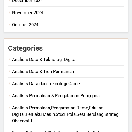
December 2024
November 2024
October 2024
Categories
Analisis Data & Teknologi Digital
Analisis Data & Tren Permainan
Analisis Data dan Teknologi Game
Analisis Permainan & Pengalaman Pengguna
Analisis Permainan,Pengamatan Ritme,Edukasi
Digital,Perilaku Mesin,Studi Pola,Sesi Berulang,Strategi
Observatif