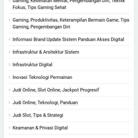
Gaming, Kesehatan Mental, Pengembangan Diri, Teknik
Fokus, Tips Gaming Sehat
Gaming, Produktivitas, Keterampilan Bermain Game, Tips
Gaming, Pengembangan Diri
Informasi Brand Update Sistem Panduan Akses Digital
Infrastruktur & Arsitektur Sistem
Infrastruktur Digital
Inovasi Teknologi Permainan
Judi Online, Slot Online, Jackpot Progresif
Judi Online, Teknologi, Panduan
Judi Slot, Tips & Strategi
Keamanan & Privasi Digital