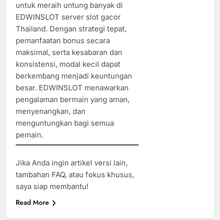
untuk meraih untung banyak di
EDWINSLOT server slot gacor
Thailand. Dengan strategi tepat,
pemanfaatan bonus secara
maksimal, serta kesabaran dan
konsistensi, modal kecil dapat
berkembang menjadi keuntungan
besar. EDWINSLOT menawarkan
pengalaman bermain yang aman,
menyenangkan, dan
menguntungkan bagi semua
pemain.
Jika Anda ingin artikel versi lain,
tambahan FAQ, atau fokus khusus,
saya siap membantu!
Read More