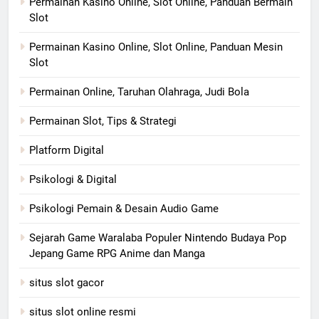
Permainan Kasino Online, Slot Online, Panduan Bermain
Slot
Permainan Kasino Online, Slot Online, Panduan Mesin
Slot
Permainan Online, Taruhan Olahraga, Judi Bola
Permainan Slot, Tips & Strategi
Platform Digital
Psikologi & Digital
Psikologi Pemain & Desain Audio Game
Sejarah Game Waralaba Populer Nintendo Budaya Pop
Jepang Game RPG Anime dan Manga
situs slot gacor
situs slot online resmi