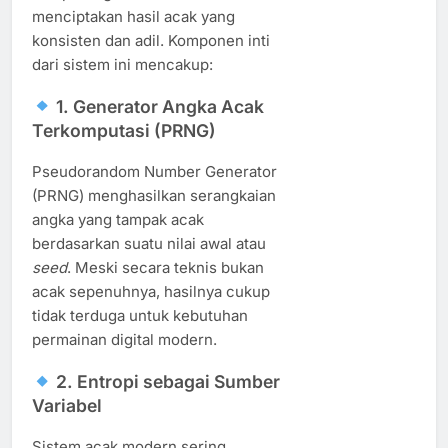
menciptakan hasil acak yang
konsisten dan adil. Komponen inti
dari sistem ini mencakup:
1. Generator Angka Acak
Terkomputasi (PRNG)
Pseudorandom Number Generator
(PRNG) menghasilkan serangkaian
angka yang tampak acak
berdasarkan suatu nilai awal atau
seed
. Meski secara teknis bukan
acak sepenuhnya, hasilnya cukup
tidak terduga untuk kebutuhan
permainan digital modern.
2. Entropi sebagai Sumber
Variabel
Sistem acak modern sering