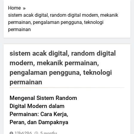
Home
sistem acak digital, random digital modern, mekanik
permainan, pengalaman pengguna, teknologi
permainan
sistem acak digital, random digital
modern, mekanik permainan,
pengalaman pengguna, teknologi
permainan
Mengenal Sistem Random
Digital Modern dalam
Permainan: Cara Kerja,
Peran, dan Dampaknya
12b6296
5 months