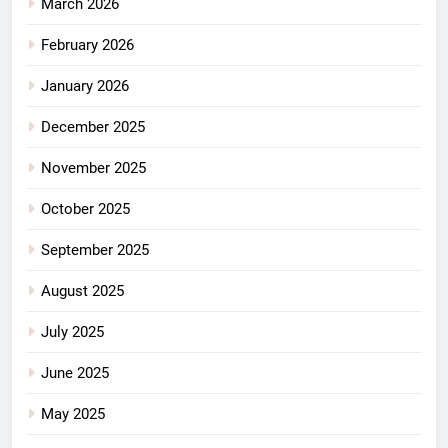
March 2026
February 2026
January 2026
December 2025
November 2025
October 2025
September 2025
August 2025
July 2025
June 2025
May 2025