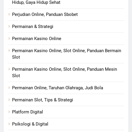
Hidup, Gaya Hidup Sehat
Perjudian Online, Panduan Sbobet
Permainan & Strategi
Permainan Kasino Online
Permainan Kasino Online, Slot Online, Panduan Bermain
Slot
Permainan Kasino Online, Slot Online, Panduan Mesin
Slot
Permainan Online, Taruhan Olahraga, Judi Bola
Permainan Slot, Tips & Strategi
Platform Digital
Psikologi & Digital