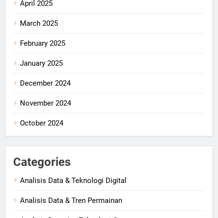
April 2025
March 2025
February 2025
January 2025
December 2024
November 2024
October 2024
Categories
Analisis Data & Teknologi Digital
Analisis Data & Tren Permainan