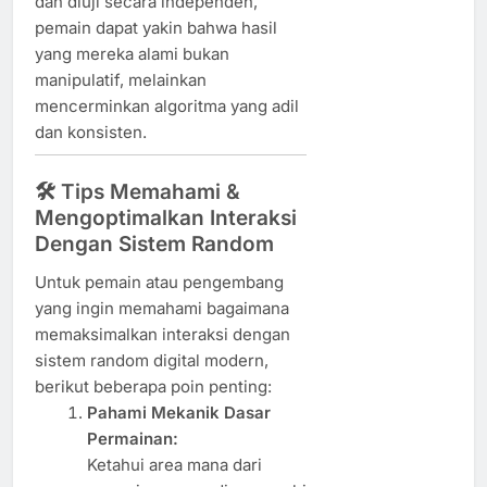
dan diuji secara independen,
pemain dapat yakin bahwa hasil
yang mereka alami bukan
manipulatif, melainkan
mencerminkan algoritma yang adil
dan konsisten.
🛠
Tips Memahami &
Mengoptimalkan Interaksi
Dengan Sistem Random
Untuk pemain atau pengembang
yang ingin memahami bagaimana
memaksimalkan interaksi dengan
sistem random digital modern,
berikut beberapa poin penting:
Pahami Mekanik Dasar
Permainan:
Ketahui area mana dari