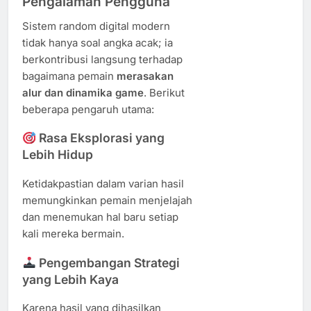
Pengalaman Pengguna
Sistem random digital modern
tidak hanya soal angka acak; ia
berkontribusi langsung terhadap
bagaimana pemain
merasakan
alur dan dinamika game
. Berikut
beberapa pengaruh utama:
Rasa Eksplorasi yang
Lebih Hidup
Ketidakpastian dalam varian hasil
memungkinkan pemain menjelajah
dan menemukan hal baru setiap
kali mereka bermain.
Pengembangan Strategi
yang Lebih Kaya
Karena hasil yang dihasilkan