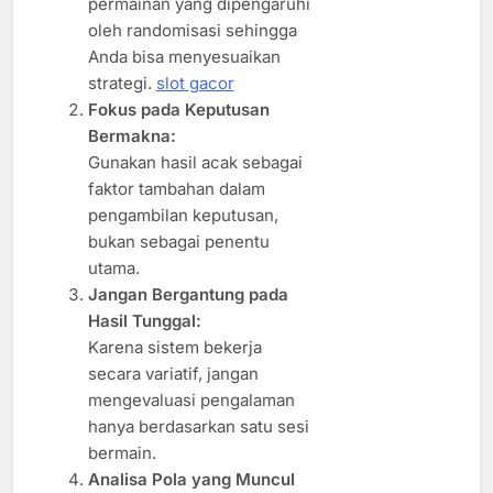
permainan yang dipengaruhi
oleh randomisasi sehingga
Anda bisa menyesuaikan
strategi.
slot gacor
Fokus pada Keputusan
Bermakna:
Gunakan hasil acak sebagai
faktor tambahan dalam
pengambilan keputusan,
bukan sebagai penentu
utama.
Jangan Bergantung pada
Hasil Tunggal:
Karena sistem bekerja
secara variatif, jangan
mengevaluasi pengalaman
hanya berdasarkan satu sesi
bermain.
Analisa Pola yang Muncul