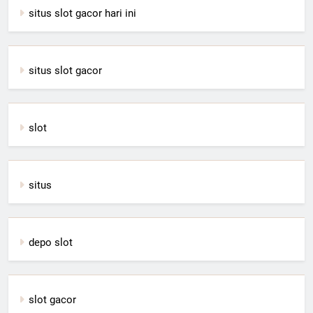
situs slot gacor hari ini
situs slot gacor
slot
situs
depo slot
slot gacor