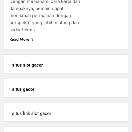
Dengan memahami cara kerja dan
dampaknya, pemain dapat
menikmati permainan dengan
perspektif yang lebih matang dan
sadar teknis.
Read More
situs slot gacor
situs gacor
situs link slot gacor