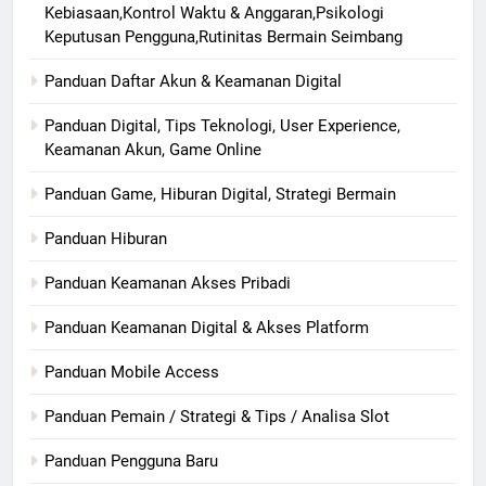
Kebiasaan,Kontrol Waktu & Anggaran,Psikologi
Keputusan Pengguna,Rutinitas Bermain Seimbang
Panduan Daftar Akun & Keamanan Digital
Panduan Digital, Tips Teknologi, User Experience,
Keamanan Akun, Game Online
Panduan Game, Hiburan Digital, Strategi Bermain
Panduan Hiburan
Panduan Keamanan Akses Pribadi
Panduan Keamanan Digital & Akses Platform
Panduan Mobile Access
Panduan Pemain / Strategi & Tips / Analisa Slot
Panduan Pengguna Baru