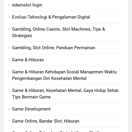
edwinslot login
Evolusi Teknologi & Pengalaman Digital
Gambling, Online Casino, Slot Machines, Tips &
Strategies
Gambling, Slot Online, Panduan Permainan
Game & Hiburan
Game & Hiburan Kehidupan Sosial Manajemen Waktu
Pengembangan Diri Kesehatan Mental
Game & Hiburan, Kesehatan Mental, Gaya Hidup Sehat,
Tips Bermain Game
Game Development
Game Online, Bandar Slot, Hiburan