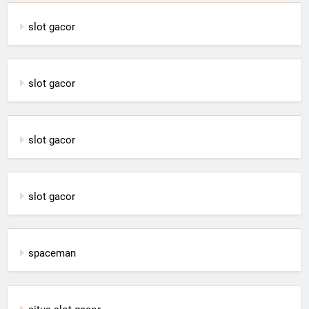
slot gacor
slot gacor
slot gacor
slot gacor
spaceman