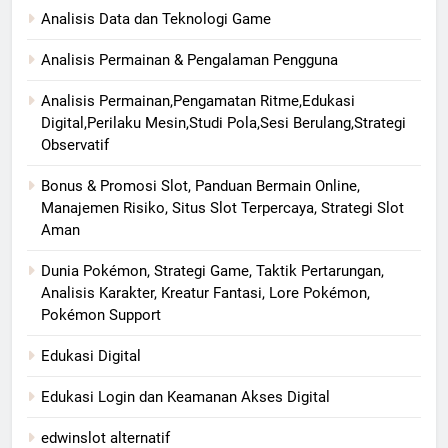
Analisis Data dan Teknologi Game
Analisis Permainan & Pengalaman Pengguna
Analisis Permainan,Pengamatan Ritme,Edukasi
Digital,Perilaku Mesin,Studi Pola,Sesi Berulang,Strategi
Observatif
Bonus & Promosi Slot, Panduan Bermain Online,
Manajemen Risiko, Situs Slot Terpercaya, Strategi Slot
Aman
Dunia Pokémon, Strategi Game, Taktik Pertarungan,
Analisis Karakter, Kreatur Fantasi, Lore Pokémon,
Pokémon Support
Edukasi Digital
Edukasi Login dan Keamanan Akses Digital
edwinslot alternatif