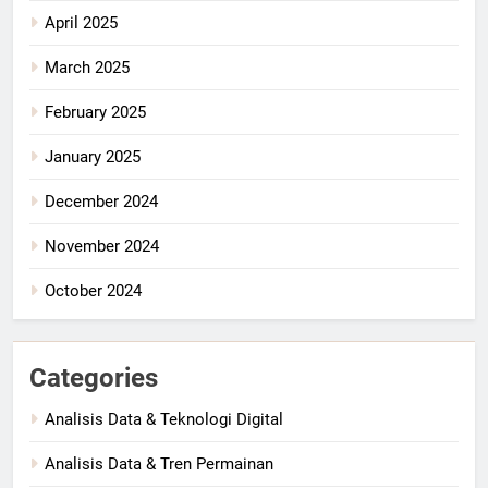
April 2025
March 2025
February 2025
January 2025
December 2024
November 2024
October 2024
Categories
Analisis Data & Teknologi Digital
Analisis Data & Tren Permainan