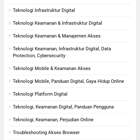
Teknologi Infrastruktur Digital
Teknologi Keamanan & Infrastruktur Digital
Teknologi Keamanan & Manajemen Akses
Teknologi Keamanan, Infrastruktur Digital, Data
Protection, Cybersecurity
Teknologi Mobile & Keamanan Akses
Teknologi Mobile, Panduan Digital, Gaya Hidup Online
Teknologi Platform Digital
Teknologi, Keamanan Digital, Panduan Pengguna
Teknologi, Keamanan, Perjudian Online
Troubleshooting Akses Browser