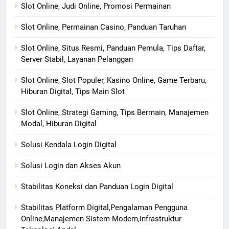
Slot Online, Judi Online, Promosi Permainan
Slot Online, Permainan Casino, Panduan Taruhan
Slot Online, Situs Resmi, Panduan Pemula, Tips Daftar,
Server Stabil, Layanan Pelanggan
Slot Online, Slot Populer, Kasino Online, Game Terbaru,
Hiburan Digital, Tips Main Slot
Slot Online, Strategi Gaming, Tips Bermain, Manajemen
Modal, Hiburan Digital
Solusi Kendala Login Digital
Solusi Login dan Akses Akun
Stabilitas Koneksi dan Panduan Login Digital
Stabilitas Platform Digital,Pengalaman Pengguna
Online,Manajemen Sistem Modern,Infrastruktur