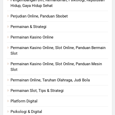
Pengembangan Diri, Kemandirian, Psikologi, Keputusan
Hidup, Gaya Hidup Sehat
Perjudian Online, Panduan Sbobet
Permainan & Strategi
Permainan Kasino Online
Permainan Kasino Online, Slot Online, Panduan Bermain
Slot
Permainan Kasino Online, Slot Online, Panduan Mesin
Slot
Permainan Online, Taruhan Olahraga, Judi Bola
Permainan Slot, Tips & Strategi
Platform Digital
Psikologi & Digital