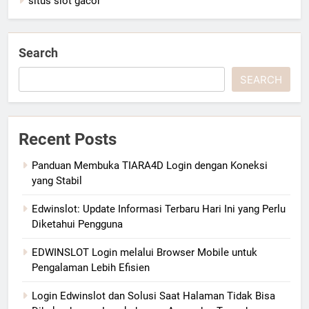
situs slot gacor
Search
SEARCH
Recent Posts
Panduan Membuka TIARA4D Login dengan Koneksi
yang Stabil
Edwinslot: Update Informasi Terbaru Hari Ini yang Perlu
Diketahui Pengguna
EDWINSLOT Login melalui Browser Mobile untuk
Pengalaman Lebih Efisien
Login Edwinslot dan Solusi Saat Halaman Tidak Bisa