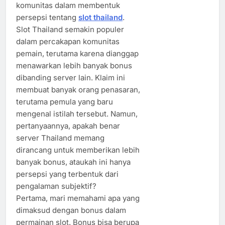
komunitas dalam membentuk
persepsi tentang
slot thailand
.
Slot Thailand semakin populer
dalam percakapan komunitas
pemain, terutama karena dianggap
menawarkan lebih banyak bonus
dibanding server lain. Klaim ini
membuat banyak orang penasaran,
terutama pemula yang baru
mengenal istilah tersebut. Namun,
pertanyaannya, apakah benar
server Thailand memang
dirancang untuk memberikan lebih
banyak bonus, ataukah ini hanya
persepsi yang terbentuk dari
pengalaman subjektif?
Pertama, mari memahami apa yang
dimaksud dengan bonus dalam
permainan slot. Bonus bisa berupa