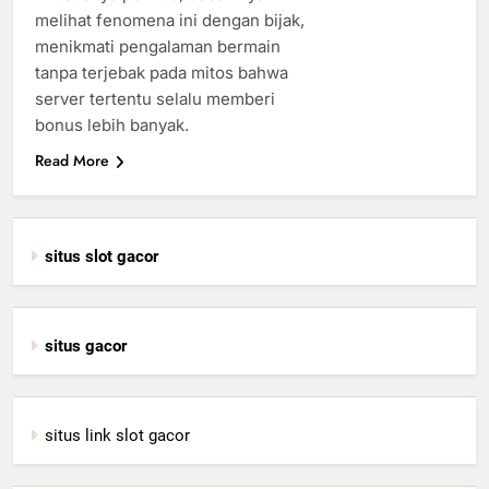
melihat fenomena ini dengan bijak,
menikmati pengalaman bermain
tanpa terjebak pada mitos bahwa
server tertentu selalu memberi
bonus lebih banyak.
Read More
situs slot gacor
situs gacor
situs link slot gacor