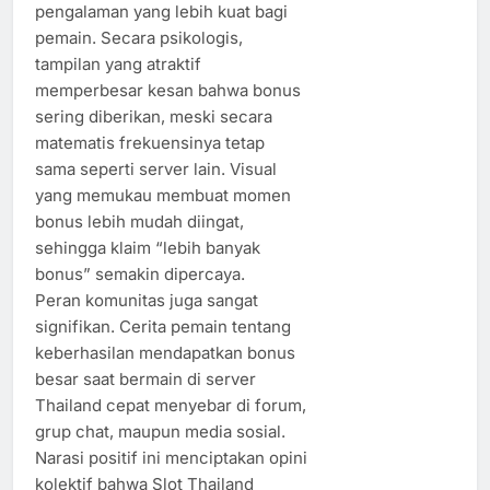
pengalaman yang lebih kuat bagi
pemain. Secara psikologis,
tampilan yang atraktif
memperbesar kesan bahwa bonus
sering diberikan, meski secara
matematis frekuensinya tetap
sama seperti server lain. Visual
yang memukau membuat momen
bonus lebih mudah diingat,
sehingga klaim “lebih banyak
bonus” semakin dipercaya.
Peran komunitas juga sangat
signifikan. Cerita pemain tentang
keberhasilan mendapatkan bonus
besar saat bermain di server
Thailand cepat menyebar di forum,
grup chat, maupun media sosial.
Narasi positif ini menciptakan opini
kolektif bahwa Slot Thailand