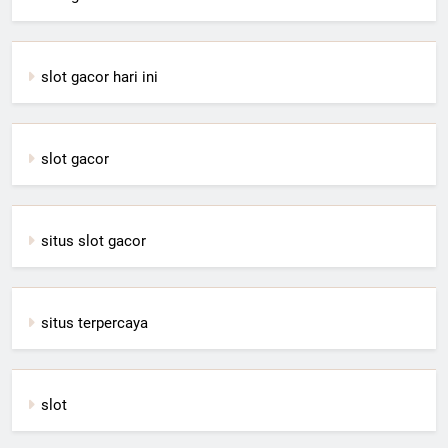
slot gacor hari ini
slot gacor
situs slot gacor
situs terpercaya
slot