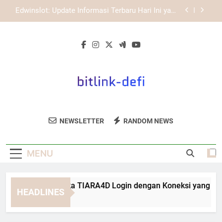
Skip
EDWINSLOT Login melalui Browser Mobile untuk
to
Pengalaman Lebih Efisien
content
Login Edwinslot dan Solusi Saat Halaman Tidak
Bisa Dibuka dengan Langkah yang Aman dan
Terarah
Panduan Membuka TIARA4D Login dengan
Koneksi yang Stabil
Edwinslot: Update Informasi Terbaru Hari Ini yang
Perlu Diketahui Pengguna
EDWINSLOT Login melalui Browser Mobile untuk
Pengalaman Lebih Efisien
Bitlink Defi
Dapatkan Informasi Terbaru Seputar Dunia
Login Edwinslot dan Solusi Saat Halaman Tidak
NEWSLETTER
RANDOM NEWS
Bisa Dibuka dengan Langkah yang Aman dan
DeFi Di Bitlink Defi.
Terarah
MENU
nduan Membuka TIARA4D Login dengan Koneksi yang Stabil
HEADLINES
Weeks Ago