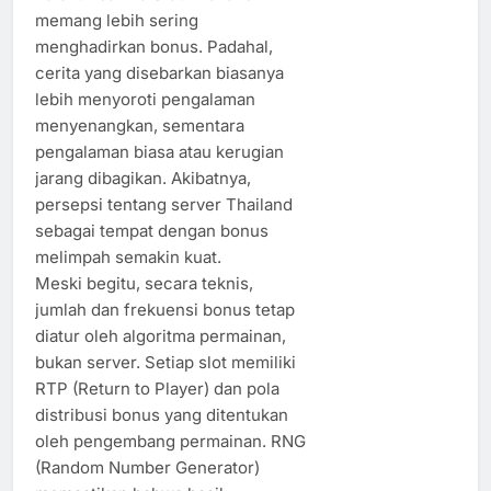
memang lebih sering
menghadirkan bonus. Padahal,
cerita yang disebarkan biasanya
lebih menyoroti pengalaman
menyenangkan, sementara
pengalaman biasa atau kerugian
jarang dibagikan. Akibatnya,
persepsi tentang server Thailand
sebagai tempat dengan bonus
melimpah semakin kuat.
Meski begitu, secara teknis,
jumlah dan frekuensi bonus tetap
diatur oleh algoritma permainan,
bukan server. Setiap slot memiliki
RTP (Return to Player) dan pola
distribusi bonus yang ditentukan
oleh pengembang permainan. RNG
(Random Number Generator)