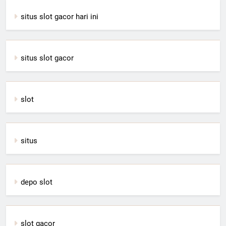
situs slot gacor hari ini
situs slot gacor
slot
situs
depo slot
slot gacor