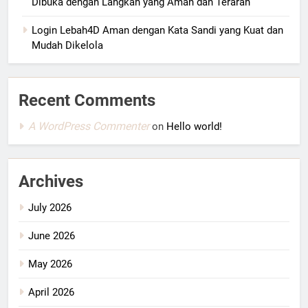
Dibuka dengan Langkah yang Aman dan Terarah
Login Lebah4D Aman dengan Kata Sandi yang Kuat dan
Mudah Dikelola
Recent Comments
A WordPress Commenter
on
Hello world!
Archives
July 2026
June 2026
May 2026
April 2026