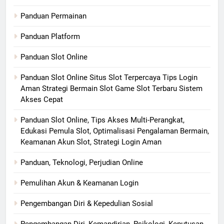
Panduan Permainan
Panduan Platform
Panduan Slot Online
Panduan Slot Online Situs Slot Terpercaya Tips Login
Aman Strategi Bermain Slot Game Slot Terbaru Sistem
Akses Cepat
Panduan Slot Online, Tips Akses Multi-Perangkat,
Edukasi Pemula Slot, Optimalisasi Pengalaman Bermain,
Keamanan Akun Slot, Strategi Login Aman
Panduan, Teknologi, Perjudian Online
Pemulihan Akun & Keamanan Login
Pengembangan Diri & Kepedulian Sosial