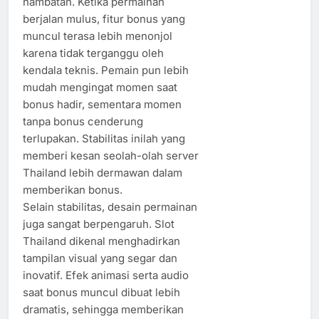
hambatan. Ketika permainan
berjalan mulus, fitur bonus yang
muncul terasa lebih menonjol
karena tidak terganggu oleh
kendala teknis. Pemain pun lebih
mudah mengingat momen saat
bonus hadir, sementara momen
tanpa bonus cenderung
terlupakan. Stabilitas inilah yang
memberi kesan seolah-olah server
Thailand lebih dermawan dalam
memberikan bonus.
Selain stabilitas, desain permainan
juga sangat berpengaruh. Slot
Thailand dikenal menghadirkan
tampilan visual yang segar dan
inovatif. Efek animasi serta audio
saat bonus muncul dibuat lebih
dramatis, sehingga memberikan