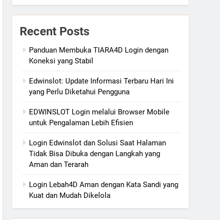
Recent Posts
Panduan Membuka TIARA4D Login dengan
Koneksi yang Stabil
Edwinslot: Update Informasi Terbaru Hari Ini
yang Perlu Diketahui Pengguna
EDWINSLOT Login melalui Browser Mobile
untuk Pengalaman Lebih Efisien
Login Edwinslot dan Solusi Saat Halaman
Tidak Bisa Dibuka dengan Langkah yang
Aman dan Terarah
Login Lebah4D Aman dengan Kata Sandi yang
Kuat dan Mudah Dikelola