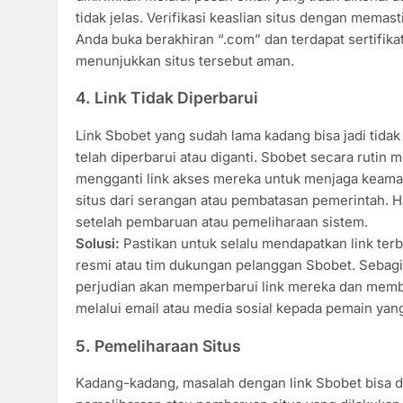
tidak jelas. Verifikasi keaslian situs dengan memas
Anda buka berakhiran “.com” dan terdapat sertifika
menunjukkan situs tersebut aman.
4.
Link Tidak Diperbarui
Link Sbobet yang sudah lama kadang bisa jadi tidak
telah diperbarui atau diganti. Sbobet secara rutin
mengganti link akses mereka untuk menjaga keama
situs dari serangan atau pembatasan pemerintah. Hal
setelah pembaruan atau pemeliharaan sistem.
Solusi:
Pastikan untuk selalu mendapatkan link ter
resmi atau tim dukungan pelanggan Sbobet. Sebagi
perjudian akan memperbarui link mereka dan mem
melalui email atau media sosial kepada pemain yang
5.
Pemeliharaan Situs
Kadang-kadang, masalah dengan link Sbobet bisa 