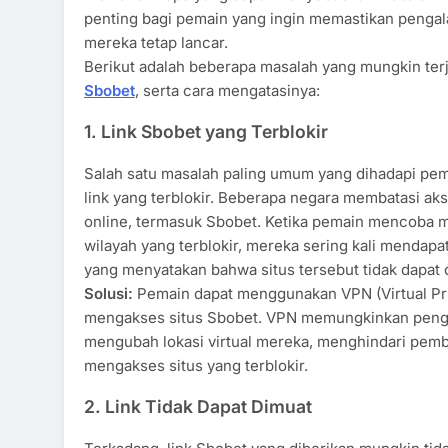
penting bagi pemain yang ingin memastikan penga
mereka tetap lancar.
Berikut adalah beberapa masalah yang mungkin ter
Sbobet
, serta cara mengatasinya:
1.
Link Sbobet yang Terblokir
Salah satu masalah paling umum yang dihadapi pe
link yang terblokir. Beberapa negara membatasi aks
online, termasuk Sbobet. Ketika pemain mencoba m
wilayah yang terblokir, mereka sering kali mendap
yang menyatakan bahwa situs tersebut tidak dapat 
Solusi:
Pemain dapat menggunakan VPN (Virtual Pr
mengakses situs Sbobet. VPN memungkinkan peng
mengubah lokasi virtual mereka, menghindari pemb
mengakses situs yang terblokir.
2.
Link Tidak Dapat Dimuat