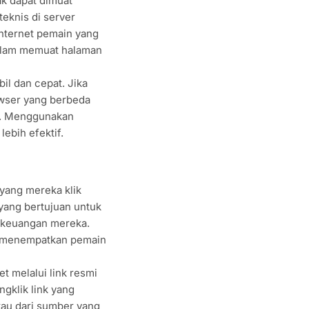
ak dapat dimuat
teknis di server
internet pemain yang
 dalam memuat halaman
il dan cepat. Jika
owser yang berbeda
a. Menggunakan
lebih efektif.
ang mereka klik
yang bertujuan untuk
u keuangan mereka.
at menempatkan pemain
 melalui link resmi
gklik link yang
atau dari sumber yang