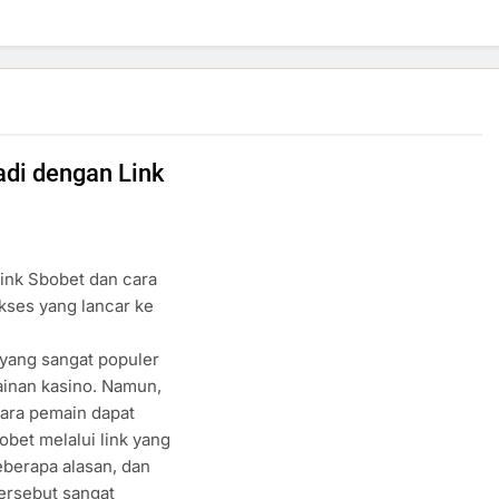
adi dengan Link
link Sbobet dan cara
kses yang lancar ke
 yang sangat populer
ainan kasino. Namun,
para pemain dapat
et melalui link yang
eberapa alasan, dan
ersebut sangat