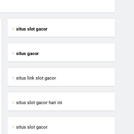
situs slot gacor
situs gacor
situs link slot gacor
situs slot gacor hari ini
situs slot gacor