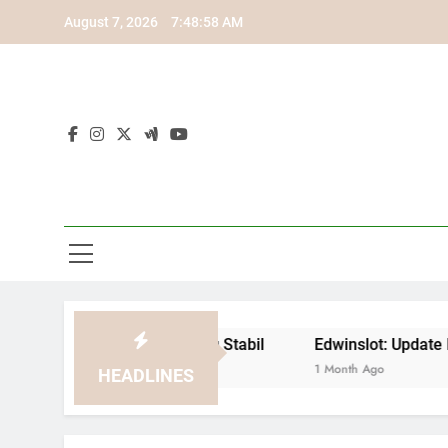
Skip
August 7, 2026
7:48:59 AM
to
content
Bitl
Dapatkan I
engan Koneksi yang Stabil
Edwinslot: Update Informas
1 Month Ago
HEADLINES