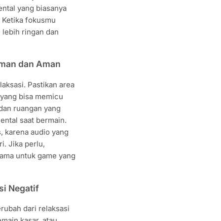
ntal yang biasanya
. Ketika fokusmu
 lebih ringan dan
aman dan Aman
aksasi. Pastikan area
 yang bisa memicu
 dan ruangan yang
ental saat bermain.
as, karena audio yang
. Jika perlu,
tama untuk game yang
si Negatif
rubah dari relaksasi
emain kasar, atau