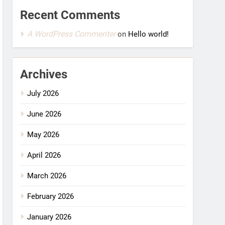
Recent Comments
A WordPress Commenter
on
Hello world!
Archives
July 2026
June 2026
May 2026
April 2026
March 2026
February 2026
January 2026