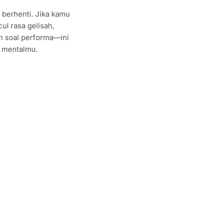
 berhenti. Jika kamu
ul rasa gelisah,
n soal performa—ini
n mentalmu.