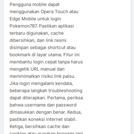
Pengguna mobile dapat
menggunakan Opera Touch atau
Edge Mobile untuk login
Pokemon787. Pastikan aplikasi
terbaru digunakan, cache
dibersihkan, dan link resmi
disimpan sebagai shortcut atau
bookmark di layar utama. Fitur ini
membantu login cepat tanpa harus
mengetik URL manual dan
meminimalkan risiko link palsu.
Jika login mengalami kendala,
beberapa langkah troubleshooting
dapat diterapkan. Pertama, periksa
bahwa username dan password
dimasukkan dengan benar. Kedua,
pastikan koneksi internet stabil.
Ketiga, bersihkan cache dan
cookies atau gunakan browser lain