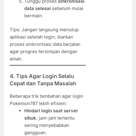
Tunggu proses
sinkronisasi
data selesai
sebelum mulai
bermain.
Tips: Jangan langsung menutup
aplikasi setelah login; biarkan
proses sinkronisasi data berjalan
agar progres tersimpan dengan
aman.
4. Tips Agar Login Selalu
Cepat dan Tanpa Masalah
Beberapa trik tambahan agar login
Pokemon787 lebih efisien:
Hindari login saat server
sibuk
; jam-jam tertentu
sering menyebabkan
gangguan.