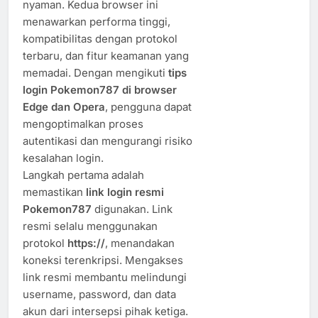
nyaman. Kedua browser ini
menawarkan performa tinggi,
kompatibilitas dengan protokol
terbaru, dan fitur keamanan yang
memadai. Dengan mengikuti
tips
login Pokemon787 di browser
Edge dan Opera
, pengguna dapat
mengoptimalkan proses
autentikasi dan mengurangi risiko
kesalahan login.
Langkah pertama adalah
memastikan
link login resmi
Pokemon787
digunakan. Link
resmi selalu menggunakan
protokol
https://
, menandakan
koneksi terenkripsi. Mengakses
link resmi membantu melindungi
username, password, dan data
akun dari intersepsi pihak ketiga.