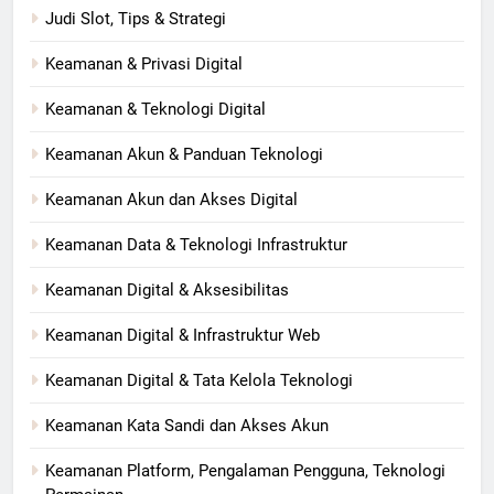
Judi Slot, Tips & Strategi
Keamanan & Privasi Digital
Keamanan & Teknologi Digital
Keamanan Akun & Panduan Teknologi
Keamanan Akun dan Akses Digital
Keamanan Data & Teknologi Infrastruktur
Keamanan Digital & Aksesibilitas
Keamanan Digital & Infrastruktur Web
Keamanan Digital & Tata Kelola Teknologi
Keamanan Kata Sandi dan Akses Akun
Keamanan Platform, Pengalaman Pengguna, Teknologi