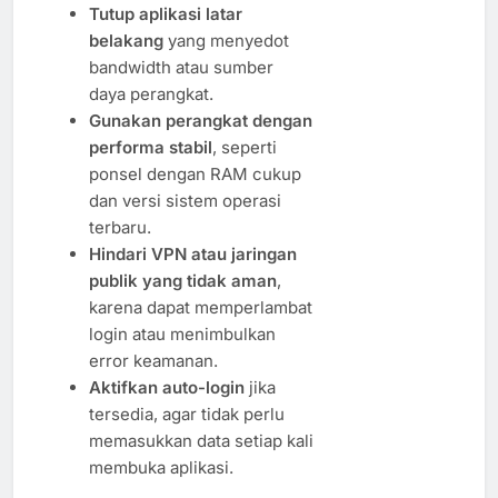
Tutup aplikasi latar
belakang
yang menyedot
bandwidth atau sumber
daya perangkat.
Gunakan perangkat dengan
performa stabil
, seperti
ponsel dengan RAM cukup
dan versi sistem operasi
terbaru.
Hindari VPN atau jaringan
publik yang tidak aman
,
karena dapat memperlambat
login atau menimbulkan
error keamanan.
Aktifkan auto-login
jika
tersedia, agar tidak perlu
memasukkan data setiap kali
membuka aplikasi.