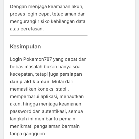
Dengan menjaga keamanan akun,
proses login cepat tetap aman dan
mengurangi risiko kehilangan data
atau peretasan.
Kesimpulan
Login Pokemon787 yang cepat dan
bebas masalah bukan hanya soal
kecepatan, tetapi juga
persiapan
dan praktik aman
. Mulai dari
memastikan koneksi stabil,
memperbarui aplikasi, menautkan
akun, hingga menjaga keamanan
password dan autentikasi, semua
langkah ini membantu pemain
menikmati pengalaman bermain
tanpa gangguan.