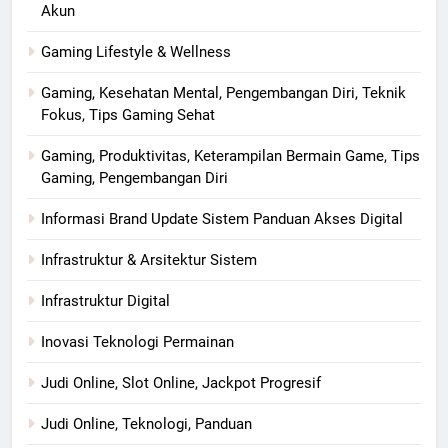
Akun
Gaming Lifestyle & Wellness
Gaming, Kesehatan Mental, Pengembangan Diri, Teknik
Fokus, Tips Gaming Sehat
Gaming, Produktivitas, Keterampilan Bermain Game, Tips
Gaming, Pengembangan Diri
Informasi Brand Update Sistem Panduan Akses Digital
Infrastruktur & Arsitektur Sistem
Infrastruktur Digital
Inovasi Teknologi Permainan
Judi Online, Slot Online, Jackpot Progresif
Judi Online, Teknologi, Panduan