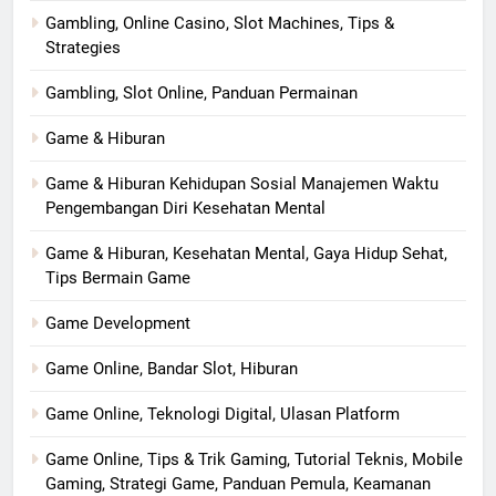
Gambling, Online Casino, Slot Machines, Tips &
Strategies
Gambling, Slot Online, Panduan Permainan
Game & Hiburan
Game & Hiburan Kehidupan Sosial Manajemen Waktu
Pengembangan Diri Kesehatan Mental
Game & Hiburan, Kesehatan Mental, Gaya Hidup Sehat,
Tips Bermain Game
Game Development
Game Online, Bandar Slot, Hiburan
Game Online, Teknologi Digital, Ulasan Platform
Game Online, Tips & Trik Gaming, Tutorial Teknis, Mobile
Gaming, Strategi Game, Panduan Pemula, Keamanan