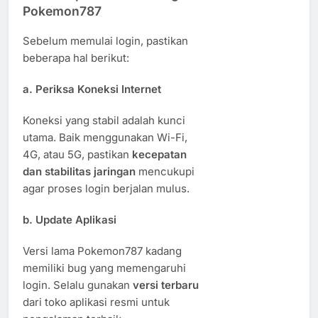
Pokemon787
Sebelum memulai login, pastikan
beberapa hal berikut:
a. Periksa Koneksi Internet
Koneksi yang stabil adalah kunci
utama. Baik menggunakan Wi-Fi,
4G, atau 5G, pastikan
kecepatan
dan stabilitas jaringan
mencukupi
agar proses login berjalan mulus.
b. Update Aplikasi
Versi lama Pokemon787 kadang
memiliki bug yang memengaruhi
login. Selalu gunakan
versi terbaru
dari toko aplikasi resmi untuk