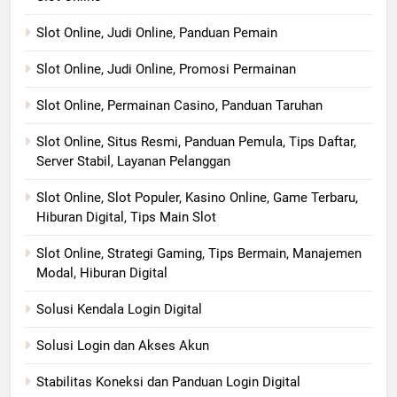
Slot Online, Judi Online, Panduan Pemain
Slot Online, Judi Online, Promosi Permainan
Slot Online, Permainan Casino, Panduan Taruhan
Slot Online, Situs Resmi, Panduan Pemula, Tips Daftar,
Server Stabil, Layanan Pelanggan
Slot Online, Slot Populer, Kasino Online, Game Terbaru,
Hiburan Digital, Tips Main Slot
Slot Online, Strategi Gaming, Tips Bermain, Manajemen
Modal, Hiburan Digital
Solusi Kendala Login Digital
Solusi Login dan Akses Akun
Stabilitas Koneksi dan Panduan Login Digital