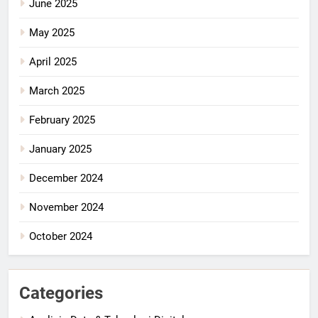
June 2025
May 2025
April 2025
March 2025
February 2025
January 2025
December 2024
November 2024
October 2024
Categories