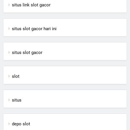
situs link slot gacor
situs slot gacor hari ini
situs slot gacor
slot
situs
depo slot