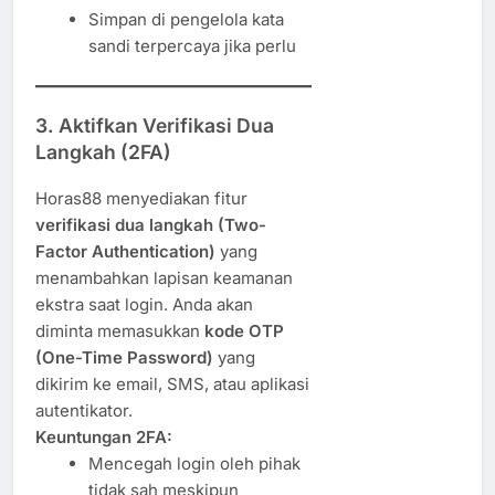
Simpan di pengelola kata
sandi terpercaya jika perlu
3.
Aktifkan Verifikasi Dua
Langkah (2FA)
Horas88 menyediakan fitur
verifikasi dua langkah (Two-
Factor Authentication)
yang
menambahkan lapisan keamanan
ekstra saat login. Anda akan
diminta memasukkan
kode OTP
(One-Time Password)
yang
dikirim ke email, SMS, atau aplikasi
autentikator.
Keuntungan 2FA:
Mencegah login oleh pihak
tidak sah meskipun