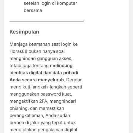
setelah login di komputer
bersama
Kesimpulan
Menjaga keamanan saat login ke
Horas88 bukan hanya soal
menghindari gangguan akses,
tetapi juga tentang
melindungi
identitas digital dan data pribadi
Anda secara menyeluruh
. Dengan
mengikuti langkah-langkah seperti
menggunakan password kuat,
mengaktifkan 2FA, menghindari
phishing, dan memastikan
perangkat aman, Anda sudah
berada di jalur yang tepat untuk
menciptakan pengalaman digital