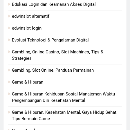
Edukasi Login dan Keamanan Akses Digital
edwinslot alternatif
edwinslot login
Evolusi Teknologi & Pengalaman Digital
Gambling, Online Casino, Slot Machines, Tips &
Strategies
Gambling, Slot Online, Panduan Permainan
Game & Hiburan
Game & Hiburan Kehidupan Sosial Manajemen Waktu
Pengembangan Diri Kesehatan Mental
Game & Hiburan, Kesehatan Mental, Gaya Hidup Sehat,
Tips Bermain Game