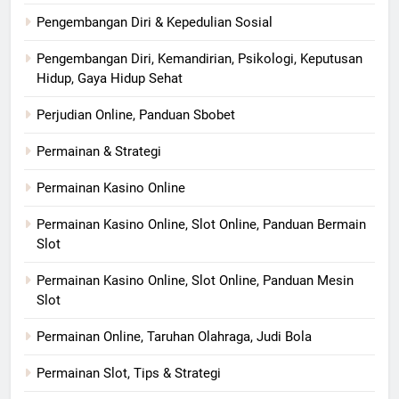
Pengembangan Diri & Kepedulian Sosial
Pengembangan Diri, Kemandirian, Psikologi, Keputusan
Hidup, Gaya Hidup Sehat
Perjudian Online, Panduan Sbobet
Permainan & Strategi
Permainan Kasino Online
Permainan Kasino Online, Slot Online, Panduan Bermain
Slot
Permainan Kasino Online, Slot Online, Panduan Mesin
Slot
Permainan Online, Taruhan Olahraga, Judi Bola
Permainan Slot, Tips & Strategi