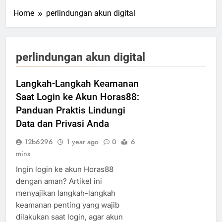
Home
perlindungan akun digital
perlindungan akun digital
Langkah-Langkah Keamanan
Saat Login ke Akun Horas88:
Panduan Praktis Lindungi
Data dan Privasi Anda
12b6296
1 year ago
0
6
mins
Ingin login ke akun Horas88
dengan aman? Artikel ini
menyajikan langkah-langkah
keamanan penting yang wajib
dilakukan saat login, agar akun