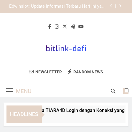
Skip
EDWINSLOT Login melalui Browser Mobile untuk
to
Pengalaman Lebih Efisien
content
Login Edwinslot dan Solusi Saat Halaman Tidak
Bisa Dibuka dengan Langkah yang Aman dan
Terarah
Panduan Membuka TIARA4D Login dengan
Koneksi yang Stabil
Edwinslot: Update Informasi Terbaru Hari Ini yang
Perlu Diketahui Pengguna
EDWINSLOT Login melalui Browser Mobile untuk
Pengalaman Lebih Efisien
Bitlink Defi
Dapatkan Informasi Terbaru Seputar Dunia
Login Edwinslot dan Solusi Saat Halaman Tidak
NEWSLETTER
RANDOM NEWS
Bisa Dibuka dengan Langkah yang Aman dan
DeFi Di Bitlink Defi.
Terarah
MENU
nduan Membuka TIARA4D Login dengan Koneksi yang Stabil
HEADLINES
Weeks Ago