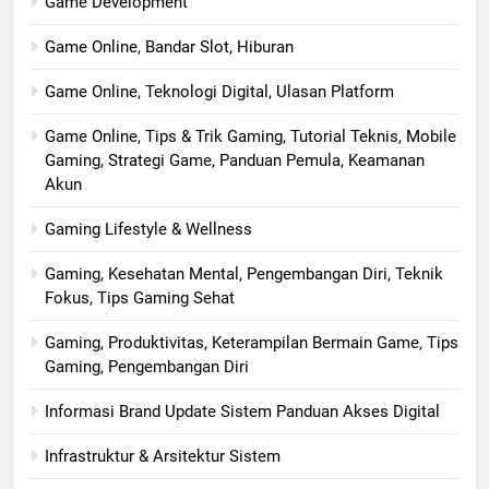
Game Development
Game Online, Bandar Slot, Hiburan
Game Online, Teknologi Digital, Ulasan Platform
Game Online, Tips & Trik Gaming, Tutorial Teknis, Mobile
Gaming, Strategi Game, Panduan Pemula, Keamanan
Akun
Gaming Lifestyle & Wellness
Gaming, Kesehatan Mental, Pengembangan Diri, Teknik
Fokus, Tips Gaming Sehat
Gaming, Produktivitas, Keterampilan Bermain Game, Tips
Gaming, Pengembangan Diri
Informasi Brand Update Sistem Panduan Akses Digital
Infrastruktur & Arsitektur Sistem