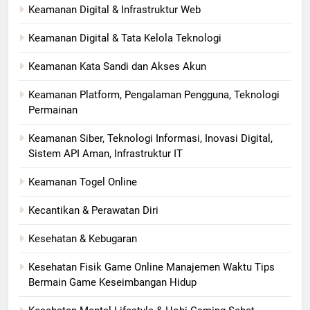
Keamanan Digital & Infrastruktur Web
Keamanan Digital & Tata Kelola Teknologi
Keamanan Kata Sandi dan Akses Akun
Keamanan Platform, Pengalaman Pengguna, Teknologi
Permainan
Keamanan Siber, Teknologi Informasi, Inovasi Digital,
Sistem API Aman, Infrastruktur IT
Keamanan Togel Online
Kecantikan & Perawatan Diri
Kesehatan & Kebugaran
Kesehatan Fisik Game Online Manajemen Waktu Tips
Bermain Game Keseimbangan Hidup