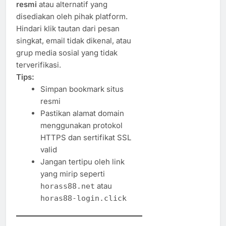
resmi
atau alternatif yang
disediakan oleh pihak platform.
Hindari klik tautan dari pesan
singkat, email tidak dikenal, atau
grup media sosial yang tidak
terverifikasi.
Tips:
Simpan bookmark situs
resmi
Pastikan alamat domain
menggunakan protokol
HTTPS dan sertifikat SSL
valid
Jangan tertipu oleh link
yang mirip seperti
atau
horass88.net
horas88-login.click