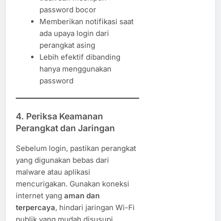
password bocor
Memberikan notifikasi saat
ada upaya login dari
perangkat asing
Lebih efektif dibanding
hanya menggunakan
password
4.
Periksa Keamanan
Perangkat dan Jaringan
Sebelum login, pastikan perangkat
yang digunakan bebas dari
malware atau aplikasi
mencurigakan. Gunakan koneksi
internet yang
aman dan
terpercaya
, hindari jaringan Wi-Fi
publik yang mudah disusupi.