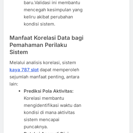
baru.Validasi ini membantu
mencegah kesimpulan yang
keliru akibat perubahan
kondisi sistem.
Manfaat Korelasi Data bagi
Pemahaman Perilaku
Sistem
Melalui analisis korelasi, sistem
kaya 787 slot
dapat memperoleh
sejumlah manfaat penting, antara
lain:
Prediksi Pola Aktivitas:
Korelasi membantu
mengidentifikasi waktu dan
kondisi di mana aktivitas
sistem mencapai
puncaknya.