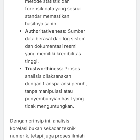
metode statistik dan
forensik data yang sesuai
standar memastikan
hasilnya sahih.
Authoritativeness:
Sumber
data berasal dari log sistem
dan dokumentasi resmi
yang memiliki kredibilitas
tinggi.
Trustworthiness:
Proses
analisis dilaksanakan
dengan transparansi penuh,
tanpa manipulasi atau
penyembunyian hasil yang
tidak menguntungkan.
Dengan prinsip ini, analisis
korelasi bukan sekadar teknik
numerik, tetapi juga proses ilmiah