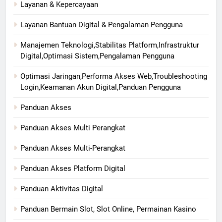
Layanan & Kepercayaan
Layanan Bantuan Digital & Pengalaman Pengguna
Manajemen Teknologi,Stabilitas Platform,Infrastruktur
Digital,Optimasi Sistem,Pengalaman Pengguna
Optimasi Jaringan,Performa Akses Web,Troubleshooting
Login,Keamanan Akun Digital,Panduan Pengguna
Panduan Akses
Panduan Akses Multi Perangkat
Panduan Akses Multi-Perangkat
Panduan Akses Platform Digital
Panduan Aktivitas Digital
Panduan Bermain Slot, Slot Online, Permainan Kasino