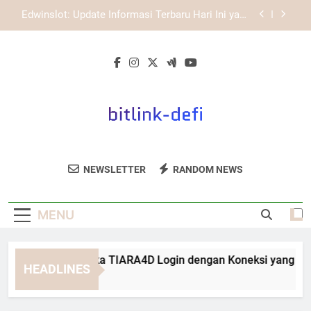
Skip
EDWINSLOT Login melalui Browser Mobile untuk
to
Pengalaman Lebih Efisien
content
Login Edwinslot dan Solusi Saat Halaman Tidak
Bisa Dibuka dengan Langkah yang Aman dan
Terarah
Panduan Membuka TIARA4D Login dengan
Koneksi yang Stabil
Edwinslot: Update Informasi Terbaru Hari Ini yang
Perlu Diketahui Pengguna
EDWINSLOT Login melalui Browser Mobile untuk
Pengalaman Lebih Efisien
Bitlink Defi
Dapatkan Informasi Terbaru Seputar Dunia
Login Edwinslot dan Solusi Saat Halaman Tidak
NEWSLETTER
RANDOM NEWS
Bisa Dibuka dengan Langkah yang Aman dan
DeFi Di Bitlink Defi.
Terarah
MENU
nduan Membuka TIARA4D Login dengan Koneksi yang Stabil
HEADLINES
Weeks Ago