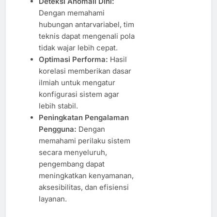
Deteksi Anomali Dini:
Dengan memahami
hubungan antarvariabel, tim
teknis dapat mengenali pola
tidak wajar lebih cepat.
Optimasi Performa:
Hasil
korelasi memberikan dasar
ilmiah untuk mengatur
konfigurasi sistem agar
lebih stabil.
Peningkatan Pengalaman
Pengguna:
Dengan
memahami perilaku sistem
secara menyeluruh,
pengembang dapat
meningkatkan kenyamanan,
aksesibilitas, dan efisiensi
layanan.