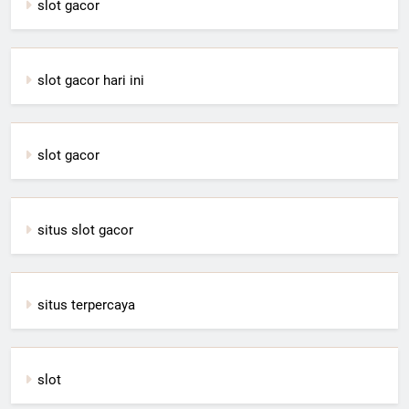
slot gacor
slot gacor hari ini
slot gacor
situs slot gacor
situs terpercaya
slot