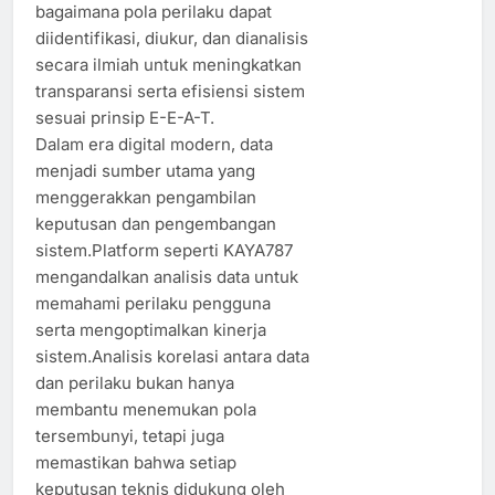
bagaimana pola perilaku dapat
diidentifikasi, diukur, dan dianalisis
secara ilmiah untuk meningkatkan
transparansi serta efisiensi sistem
sesuai prinsip E-E-A-T.
Dalam era digital modern, data
menjadi sumber utama yang
menggerakkan pengambilan
keputusan dan pengembangan
sistem.Platform seperti KAYA787
mengandalkan analisis data untuk
memahami perilaku pengguna
serta mengoptimalkan kinerja
sistem.Analisis korelasi antara data
dan perilaku bukan hanya
membantu menemukan pola
tersembunyi, tetapi juga
memastikan bahwa setiap
keputusan teknis didukung oleh