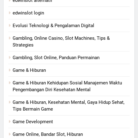
edwinslot alternatif
edwinslot login
Evolusi Teknologi & Pengalaman Digital
Gambling, Online Casino, Slot Machines, Tips &
Strategies
Gambling, Slot Online, Panduan Permainan
Game & Hiburan
Game & Hiburan Kehidupan Sosial Manajemen Waktu
Pengembangan Diri Kesehatan Mental
Game & Hiburan, Kesehatan Mental, Gaya Hidup Sehat,
Tips Bermain Game
Game Development
Game Online, Bandar Slot, Hiburan