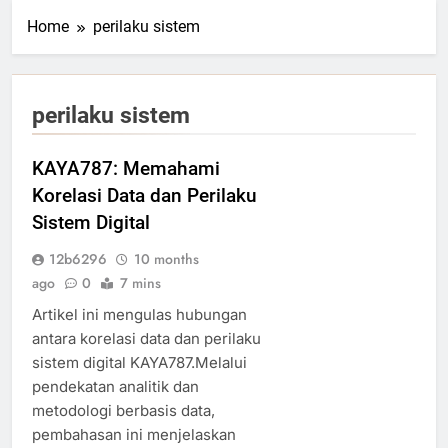
Home
perilaku sistem
perilaku sistem
KAYA787: Memahami
Korelasi Data dan Perilaku
Sistem Digital
12b6296
10 months
ago
0
7 mins
Artikel ini mengulas hubungan
antara korelasi data dan perilaku
sistem digital KAYA787.Melalui
pendekatan analitik dan
metodologi berbasis data,
pembahasan ini menjelaskan