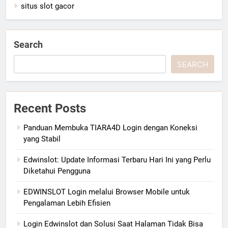
situs slot gacor
Search
SEARCH
Recent Posts
Panduan Membuka TIARA4D Login dengan Koneksi
yang Stabil
Edwinslot: Update Informasi Terbaru Hari Ini yang Perlu
Diketahui Pengguna
EDWINSLOT Login melalui Browser Mobile untuk
Pengalaman Lebih Efisien
Login Edwinslot dan Solusi Saat Halaman Tidak Bisa