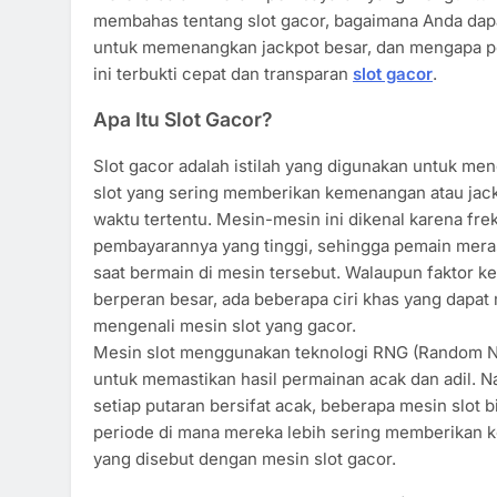
membahas tentang slot gacor, bagaimana Anda da
untuk memenangkan jackpot besar, dan mengapa p
ini terbukti cepat dan transparan
slot gacor
.
Apa Itu Slot Gacor?
Slot gacor adalah istilah yang digunakan untuk m
slot yang sering memberikan kemenangan atau jac
waktu tertentu. Mesin-mesin ini dikenal karena fre
pembayarannya yang tinggi, sehingga pemain mera
saat bermain di mesin tersebut. Walaupun faktor k
berperan besar, ada beberapa ciri khas yang dapa
mengenali mesin slot yang gacor.
Mesin slot menggunakan teknologi RNG (Random 
untuk memastikan hasil permainan acak dan adil. 
setiap putaran bersifat acak, beberapa mesin slot 
periode di mana mereka lebih sering memberikan k
yang disebut dengan mesin slot gacor.