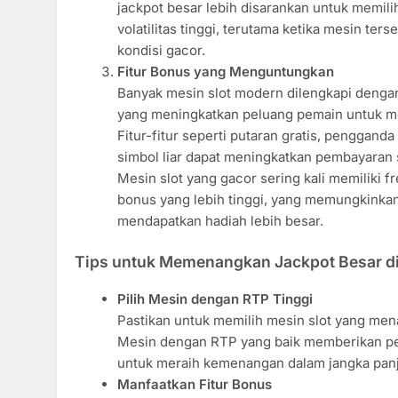
jackpot besar lebih disarankan untuk memil
volatilitas tinggi, terutama ketika mesin ter
kondisi gacor.
Fitur Bonus yang Menguntungkan
Banyak mesin slot modern dilengkapi dengan
yang meningkatkan peluang pemain untuk m
Fitur-fitur seperti putaran gratis, penggan
simbol liar dapat meningkatkan pembayaran s
Mesin slot yang gacor sering kali memiliki fre
bonus yang lebih tinggi, yang memungkinka
mendapatkan hadiah lebih besar.
Tips untuk Memenangkan Jackpot Besar di
Pilih Mesin dengan RTP Tinggi
Pastikan untuk memilih mesin slot yang men
Mesin dengan RTP yang baik memberikan pe
untuk meraih kemenangan dalam jangka pan
Manfaatkan Fitur Bonus