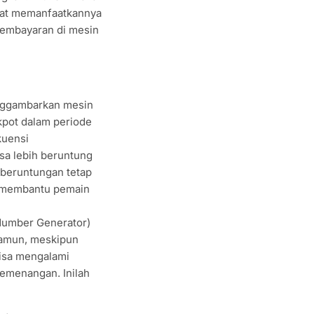
pat memanfaatkannya
embayaran di mesin
enggambarkan mesin
kpot dalam periode
kuensi
sa lebih beruntung
eberuntungan tetap
t membantu pemain
Number Generator)
Namun, meskipun
bisa mengalami
emenangan. Inilah