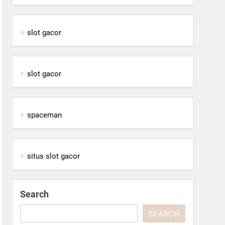
slot gacor
slot gacor
spaceman
situs slot gacor
Search
SEARCH