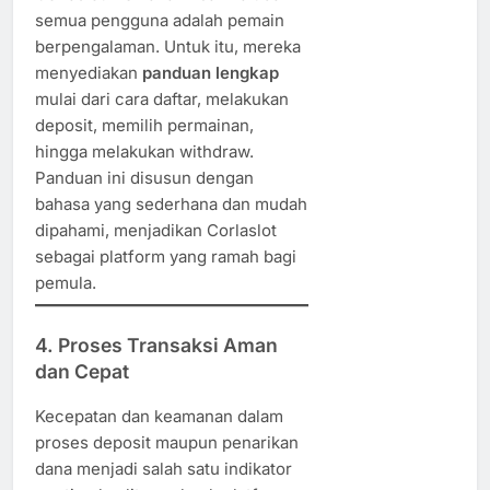
semua pengguna adalah pemain
berpengalaman. Untuk itu, mereka
menyediakan
panduan lengkap
mulai dari cara daftar, melakukan
deposit, memilih permainan,
hingga melakukan withdraw.
Panduan ini disusun dengan
bahasa yang sederhana dan mudah
dipahami, menjadikan Corlaslot
sebagai platform yang ramah bagi
pemula.
4.
Proses Transaksi Aman
dan Cepat
Kecepatan dan keamanan dalam
proses deposit maupun penarikan
dana menjadi salah satu indikator