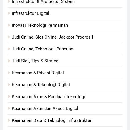
Infrastruktur & Arsitektur Sistem
Infrastruktur Digital
Inovasi Teknologi Permainan
Judi Online, Slot Online, Jackpot Progresif
Judi Online, Teknologi, Panduan
Judi Slot, Tips & Strategi
Keamanan & Privasi Digital
Keamanan & Teknologi Digital
Keamanan Akun & Panduan Teknologi
Keamanan Akun dan Akses Digital
Keamanan Data & Teknologi Infrastruktur