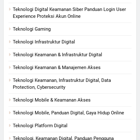
Teknologi Digital Keamanan Siber Panduan Login User
Experience Proteksi Akun Online
Teknologi Gaming
Teknologi Infrastruktur Digital
Teknologi Keamanan & Infrastruktur Digital
Teknologi Keamanan & Manajemen Akses
Teknologi Keamanan, Infrastruktur Digital, Data
Protection, Cybersecurity
Teknologi Mobile & Keamanan Akses
Teknologi Mobile, Panduan Digital, Gaya Hidup Online
Teknologi Platform Digital
Teknologi, Keamanan Digital, Panduan Pengguna