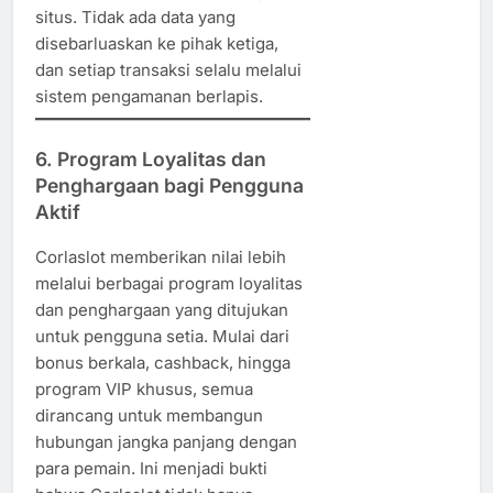
situs. Tidak ada data yang
disebarluaskan ke pihak ketiga,
dan setiap transaksi selalu melalui
sistem pengamanan berlapis.
6.
Program Loyalitas dan
Penghargaan bagi Pengguna
Aktif
Corlaslot memberikan nilai lebih
melalui berbagai program loyalitas
dan penghargaan yang ditujukan
untuk pengguna setia. Mulai dari
bonus berkala, cashback, hingga
program VIP khusus, semua
dirancang untuk membangun
hubungan jangka panjang dengan
para pemain. Ini menjadi bukti