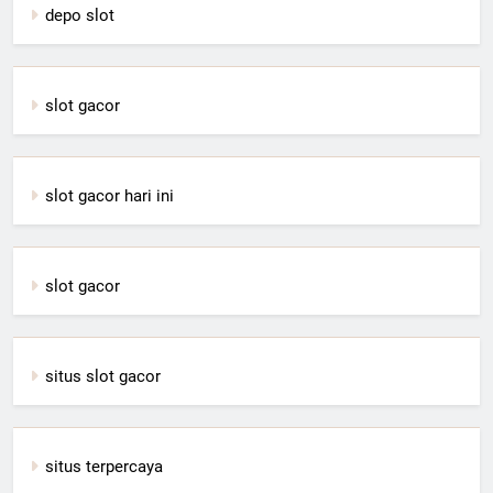
depo slot
slot gacor
slot gacor hari ini
slot gacor
situs slot gacor
situs terpercaya