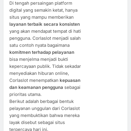
Di tengah persaingan platform
digital yang semakin ketat, hanya
situs yang mampu memberikan
layanan terbaik secara konsisten
yang akan mendapat tempat di hati
pengguna. Corlaslot menjadi salah
satu contoh nyata bagaimana
komitmen terhadap pelayanan
bisa menjelma menjadi bukti
kepercayaan publik. Tidak sekadar
menyediakan hiburan online,
Corlaslot menempatkan
kepuasan
dan keamanan pengguna
sebagai
prioritas utama.
Berikut adalah berbagai bentuk
pelayanan unggulan dari Corlaslot
yang membuktikan bahwa mereka
layak disebut sebagai situs
terpercaya hari ini.