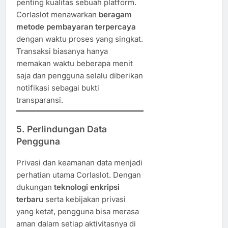
penting kualitas sebuah platform.
Corlaslot menawarkan
beragam
metode pembayaran terpercaya
dengan waktu proses yang singkat.
Transaksi biasanya hanya
memakan waktu beberapa menit
saja dan pengguna selalu diberikan
notifikasi sebagai bukti
transparansi.
5.
Perlindungan Data
Pengguna
Privasi dan keamanan data menjadi
perhatian utama Corlaslot. Dengan
dukungan
teknologi enkripsi
terbaru
serta kebijakan privasi
yang ketat, pengguna bisa merasa
aman dalam setiap aktivitasnya di