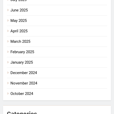
June 2025
May 2025
April 2025
March 2025
February 2025
January 2025
December 2024
November 2024
October 2024
Categories