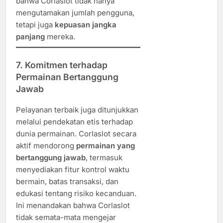
bahwa Corlaslot tidak hanya
mengutamakan jumlah pengguna,
tetapi juga
kepuasan jangka
panjang
mereka.
7.
Komitmen terhadap
Permainan Bertanggung
Jawab
Pelayanan terbaik juga ditunjukkan
melalui pendekatan etis terhadap
dunia permainan. Corlaslot secara
aktif mendorong
permainan yang
bertanggung jawab
, termasuk
menyediakan fitur kontrol waktu
bermain, batas transaksi, dan
edukasi tentang risiko kecanduan.
Ini menandakan bahwa Corlaslot
tidak semata-mata mengejar