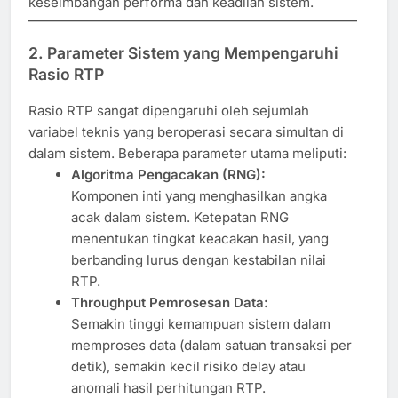
keseimbangan performa dan keadilan sistem.
2. Parameter Sistem yang Mempengaruhi
Rasio RTP
Rasio RTP sangat dipengaruhi oleh sejumlah
variabel teknis yang beroperasi secara simultan di
dalam sistem. Beberapa parameter utama meliputi:
Algoritma Pengacakan (RNG):
Komponen inti yang menghasilkan angka
acak dalam sistem. Ketepatan RNG
menentukan tingkat keacakan hasil, yang
berbanding lurus dengan kestabilan nilai
RTP.
Throughput Pemrosesan Data:
Semakin tinggi kemampuan sistem dalam
memproses data (dalam satuan transaksi per
detik), semakin kecil risiko delay atau
anomali hasil perhitungan RTP.