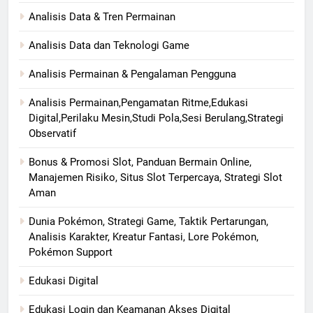
Analisis Data & Tren Permainan
Analisis Data dan Teknologi Game
Analisis Permainan & Pengalaman Pengguna
Analisis Permainan,Pengamatan Ritme,Edukasi
Digital,Perilaku Mesin,Studi Pola,Sesi Berulang,Strategi
Observatif
Bonus & Promosi Slot, Panduan Bermain Online,
Manajemen Risiko, Situs Slot Terpercaya, Strategi Slot
Aman
Dunia Pokémon, Strategi Game, Taktik Pertarungan,
Analisis Karakter, Kreatur Fantasi, Lore Pokémon,
Pokémon Support
Edukasi Digital
Edukasi Login dan Keamanan Akses Digital