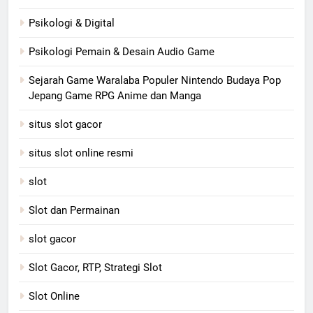
Psikologi & Digital
Psikologi Pemain & Desain Audio Game
Sejarah Game Waralaba Populer Nintendo Budaya Pop
Jepang Game RPG Anime dan Manga
situs slot gacor
situs slot online resmi
slot
Slot dan Permainan
slot gacor
Slot Gacor, RTP, Strategi Slot
Slot Online