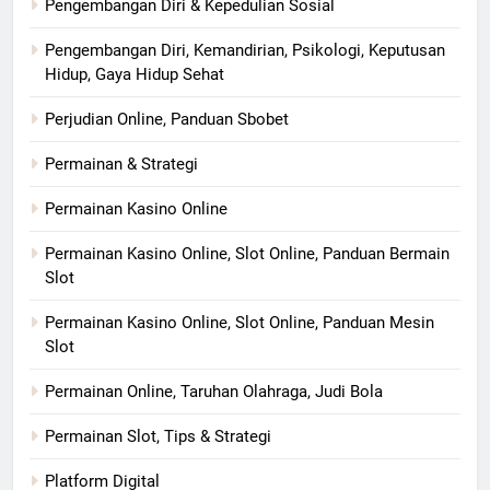
Pengembangan Diri & Kepedulian Sosial
Pengembangan Diri, Kemandirian, Psikologi, Keputusan
Hidup, Gaya Hidup Sehat
Perjudian Online, Panduan Sbobet
Permainan & Strategi
Permainan Kasino Online
Permainan Kasino Online, Slot Online, Panduan Bermain
Slot
Permainan Kasino Online, Slot Online, Panduan Mesin
Slot
Permainan Online, Taruhan Olahraga, Judi Bola
Permainan Slot, Tips & Strategi
Platform Digital