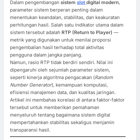
Dalam pengembangan
sistem
slot
digital modern
,
parameter sistem berperan penting dalam
menentukan keandalan, stabilitas, dan keakuratan
perhitungan hasil. Salah satu indikator utama dalam
sistem tersebut adalah
RTP (Return to Player)
—
metrik yang digunakan untuk menilai proporsi
pengembalian hasil terhadap total aktivitas
pengguna dalam jangka panjang.
Namun, rasio RTP tidak berdiri sendiri. Nilai ini
dipengaruhi oleh sejumlah parameter sistem,
seperti kinerja algoritma pengacakan (
Random
Number Generator
), kemampuan komputasi,
efisiensi manajemen data, dan kualitas jaringan.
Artikel ini membahas korelasi di antara faktor-faktor
tersebut untuk memberikan pemahaman
menyeluruh tentang bagaimana sistem digital
mempertahankan stabilitas sekaligus menjamin
transparansi hasil.