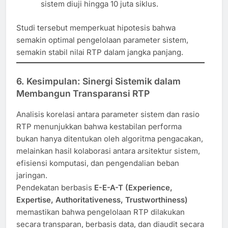
sistem diuji hingga 10 juta siklus.
Studi tersebut memperkuat hipotesis bahwa
semakin optimal pengelolaan parameter sistem,
semakin stabil nilai RTP dalam jangka panjang.
6. Kesimpulan: Sinergi Sistemik dalam
Membangun Transparansi RTP
Analisis korelasi antara parameter sistem dan rasio
RTP menunjukkan bahwa kestabilan performa
bukan hanya ditentukan oleh algoritma pengacakan,
melainkan hasil kolaborasi antara arsitektur sistem,
efisiensi komputasi, dan pengendalian beban
jaringan.
Pendekatan berbasis
E-E-A-T (Experience,
Expertise, Authoritativeness, Trustworthiness)
memastikan bahwa pengelolaan RTP dilakukan
secara transparan, berbasis data, dan diaudit secara