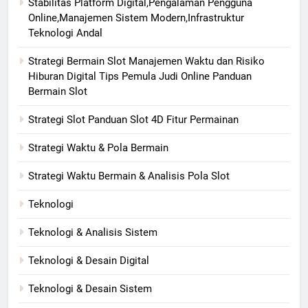
Stabilitas Platform Digital,Pengalaman Pengguna
Online,Manajemen Sistem Modern,Infrastruktur
Teknologi Andal
Strategi Bermain Slot Manajemen Waktu dan Risiko
Hiburan Digital Tips Pemula Judi Online Panduan
Bermain Slot
Strategi Slot Panduan Slot 4D Fitur Permainan
Strategi Waktu & Pola Bermain
Strategi Waktu Bermain & Analisis Pola Slot
Teknologi
Teknologi & Analisis Sistem
Teknologi & Desain Digital
Teknologi & Desain Sistem