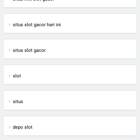
situs slot gacor hari ini
situs slot gacor
slot
situs
depo slot