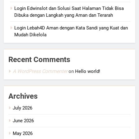
Login Edwinslot dan Solusi Saat Halaman Tidak Bisa
Dibuka dengan Langkah yang Aman dan Terarah
Login Lebah4D Aman dengan Kata Sandi yang Kuat dan
Mudah Dikelola
Recent Comments
A WordPress Commenter
on
Hello world!
Archives
July 2026
June 2026
May 2026