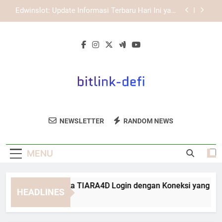
Skip
EDWINSLOT Login melalui Browser Mobile untuk
to
Pengalaman Lebih Efisien
content
Login Edwinslot dan Solusi Saat Halaman Tidak
Bisa Dibuka dengan Langkah yang Aman dan
Terarah
Panduan Membuka TIARA4D Login dengan
Koneksi yang Stabil
Edwinslot: Update Informasi Terbaru Hari Ini yang
Perlu Diketahui Pengguna
EDWINSLOT Login melalui Browser Mobile untuk
Pengalaman Lebih Efisien
Bitlink Defi
Dapatkan Informasi Terbaru Seputar Dunia
Login Edwinslot dan Solusi Saat Halaman Tidak
NEWSLETTER
RANDOM NEWS
Bisa Dibuka dengan Langkah yang Aman dan
DeFi Di Bitlink Defi.
Terarah
MENU
nduan Membuka TIARA4D Login dengan Koneksi yang Stabil
HEADLINES
Weeks Ago