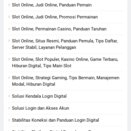
Slot Online, Judi Online, Panduan Pemain
Slot Online, Judi Online, Promosi Permainan
Slot Online, Permainan Casino, Panduan Taruhan
Slot Online, Situs Resmi, Panduan Pemula, Tips Daftar,
Server Stabil, Layanan Pelanggan
Slot Online, Slot Populer, Kasino Online, Game Terbaru,
Hiburan Digital, Tips Main Slot
Slot Online, Strategi Gaming, Tips Bermain, Manajemen
Modal, Hiburan Digital
Solusi Kendala Login Digital
Solusi Login dan Akses Akun
Stabilitas Koneksi dan Panduan Login Digital