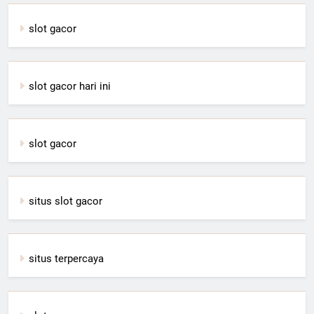
slot gacor
slot gacor hari ini
slot gacor
situs slot gacor
situs terpercaya