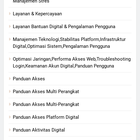
Manajemen Stres
Layanan & Kepercayaan
Layanan Bantuan Digital & Pengalaman Pengguna
Manajemen Teknologi,Stabilitas Platform,Infrastruktur
Digital,Optimasi Sistem,Pengalaman Pengguna
Optimasi Jaringan,Performa Akses Web,Troubleshooting
Login,Keamanan Akun Digital,Panduan Pengguna
Panduan Akses
Panduan Akses Multi Perangkat
Panduan Akses Multi-Perangkat
Panduan Akses Platform Digital
Panduan Aktivitas Digital