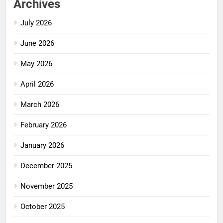
Archives
July 2026
June 2026
May 2026
April 2026
March 2026
February 2026
January 2026
December 2025
November 2025
October 2025