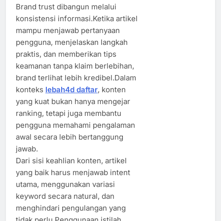
Brand trust dibangun melalui
konsistensi informasi.Ketika artikel
mampu menjawab pertanyaan
pengguna, menjelaskan langkah
praktis, dan memberikan tips
keamanan tanpa klaim berlebihan,
brand terlihat lebih kredibel.Dalam
konteks
lebah4d daftar
, konten
yang kuat bukan hanya mengejar
ranking, tetapi juga membantu
pengguna memahami pengalaman
awal secara lebih bertanggung
jawab.
Dari sisi keahlian konten, artikel
yang baik harus menjawab intent
utama, menggunakan variasi
keyword secara natural, dan
menghindari pengulangan yang
tidak perlu.Penggunaan istilah