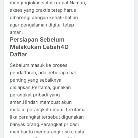
menginginkan solusi cepat.Namun,
akses yang praktis tetap harus
dibarengi dengan kehati-hatian
agar pengalaman digital tetap
aman.
Persiapan Sebelum
Melakukan Lebah4D
Daftar
Sebelum masuk ke proses
pendaftaran, ada beberapa hal
penting yang sebaiknya
disiapkan.Pertama, gunakan
perangkat pribadi yang
aman.Hindari membuat akun
melalui perangkat umum, terutama
jika perangkat tersebut digunakan
banyak orang.Perangkat pribadi
membantu mengurangi risiko data