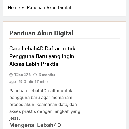
Home
Panduan Akun Digital
Panduan Akun Digital
Cara Lebah4D Daftar untuk
Pengguna Baru yang Ingin
Akses Lebih Praktis
12b6296
3 months
ago
0
17 mins
Panduan Lebah4D daftar untuk
pengguna baru agar memahami
proses akun, keamanan data, dan
akses praktis dengan langkah yang
jelas.
Mengenal Lebah4D