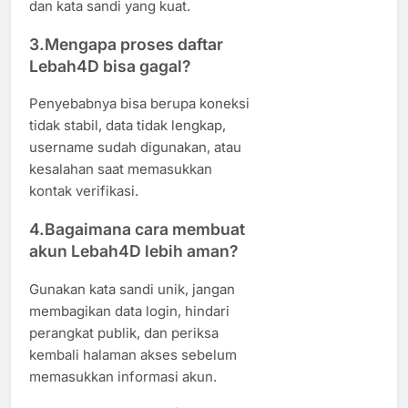
dan kata sandi yang kuat.
3.Mengapa proses daftar
Lebah4D bisa gagal?
Penyebabnya bisa berupa koneksi
tidak stabil, data tidak lengkap,
username sudah digunakan, atau
kesalahan saat memasukkan
kontak verifikasi.
4.Bagaimana cara membuat
akun Lebah4D lebih aman?
Gunakan kata sandi unik, jangan
membagikan data login, hindari
perangkat publik, dan periksa
kembali halaman akses sebelum
memasukkan informasi akun.