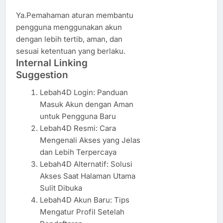
Ya.Pemahaman aturan membantu
pengguna menggunakan akun
dengan lebih tertib, aman, dan
sesuai ketentuan yang berlaku.
Internal Linking
Suggestion
Lebah4D Login: Panduan
Masuk Akun dengan Aman
untuk Pengguna Baru
Lebah4D Resmi: Cara
Mengenali Akses yang Jelas
dan Lebih Terpercaya
Lebah4D Alternatif: Solusi
Akses Saat Halaman Utama
Sulit Dibuka
Lebah4D Akun Baru: Tips
Mengatur Profil Setelah