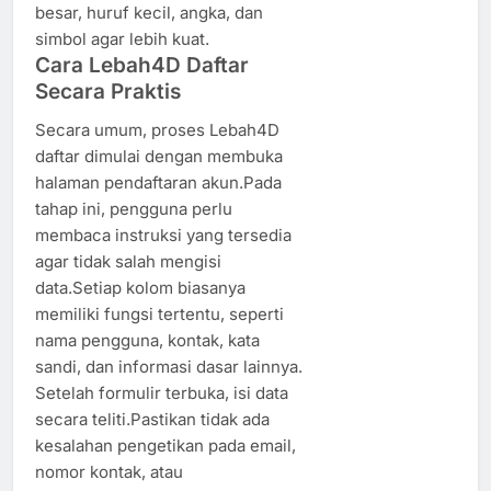
besar, huruf kecil, angka, dan
simbol agar lebih kuat.
Cara Lebah4D Daftar
Secara Praktis
Secara umum, proses Lebah4D
daftar dimulai dengan membuka
halaman pendaftaran akun.Pada
tahap ini, pengguna perlu
membaca instruksi yang tersedia
agar tidak salah mengisi
data.Setiap kolom biasanya
memiliki fungsi tertentu, seperti
nama pengguna, kontak, kata
sandi, dan informasi dasar lainnya.
Setelah formulir terbuka, isi data
secara teliti.Pastikan tidak ada
kesalahan pengetikan pada email,
nomor kontak, atau