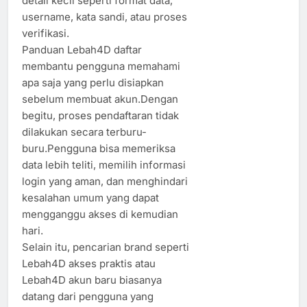
detail kecil seperti format data,
username, kata sandi, atau proses
verifikasi.
Panduan Lebah4D daftar
membantu pengguna memahami
apa saja yang perlu disiapkan
sebelum membuat akun.Dengan
begitu, proses pendaftaran tidak
dilakukan secara terburu-
buru.Pengguna bisa memeriksa
data lebih teliti, memilih informasi
login yang aman, dan menghindari
kesalahan umum yang dapat
mengganggu akses di kemudian
hari.
Selain itu, pencarian brand seperti
Lebah4D akses praktis atau
Lebah4D akun baru biasanya
datang dari pengguna yang