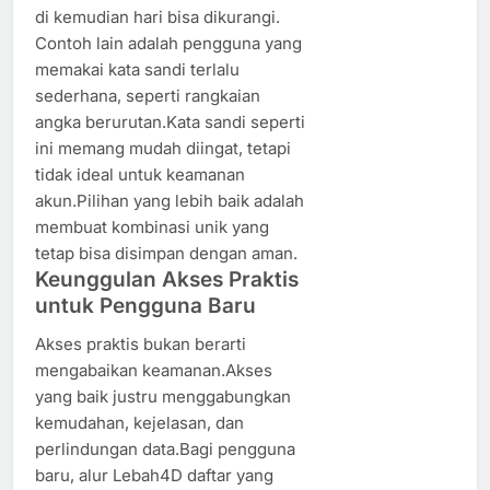
di kemudian hari bisa dikurangi.
Contoh lain adalah pengguna yang
memakai kata sandi terlalu
sederhana, seperti rangkaian
angka berurutan.Kata sandi seperti
ini memang mudah diingat, tetapi
tidak ideal untuk keamanan
akun.Pilihan yang lebih baik adalah
membuat kombinasi unik yang
tetap bisa disimpan dengan aman.
Keunggulan Akses Praktis
untuk Pengguna Baru
Akses praktis bukan berarti
mengabaikan keamanan.Akses
yang baik justru menggabungkan
kemudahan, kejelasan, dan
perlindungan data.Bagi pengguna
baru, alur Lebah4D daftar yang