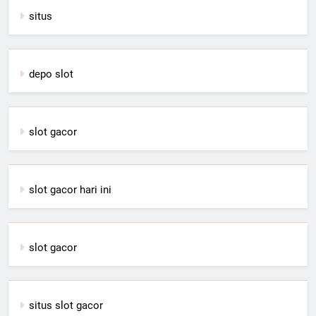
situs
depo slot
slot gacor
slot gacor hari ini
slot gacor
situs slot gacor