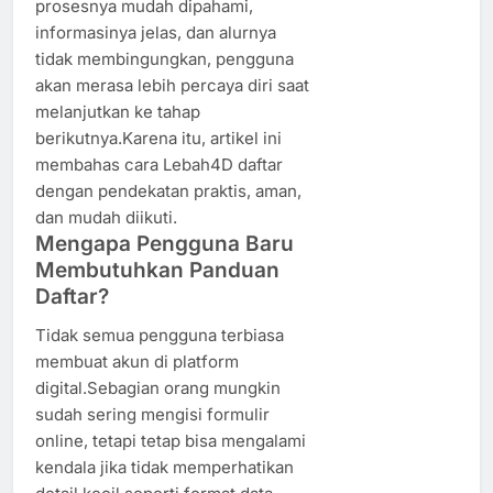
prosesnya mudah dipahami,
informasinya jelas, dan alurnya
tidak membingungkan, pengguna
akan merasa lebih percaya diri saat
melanjutkan ke tahap
berikutnya.Karena itu, artikel ini
membahas cara Lebah4D daftar
dengan pendekatan praktis, aman,
dan mudah diikuti.
Mengapa Pengguna Baru
Membutuhkan Panduan
Daftar?
Tidak semua pengguna terbiasa
membuat akun di platform
digital.Sebagian orang mungkin
sudah sering mengisi formulir
online, tetapi tetap bisa mengalami
kendala jika tidak memperhatikan