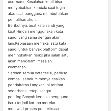
username.Kesalahan kecil bisa
menyebabkan kendala saat login
atau saat pengguna membutuhkan
pemulihan akun.
Berikutnya, buat kata sandi yang
kuat.Hindari menggunakan kata
sandi yang sama dengan akun
lain.Kebiasaan memakai satu kata
sandi untuk banyak platform dapat
meningkatkan risiko jika salah satu
akun mengalami masalah
keamanan.
Setelah semua data terisi, periksa
kembali sebelum menyelesaikan
pendaftaran.Langkah ini terlihat
sederhana, tetapi sangat
penting.Banyak kendala pengguna
baru terjadi karena mereka
melewati proses pemeriksaan