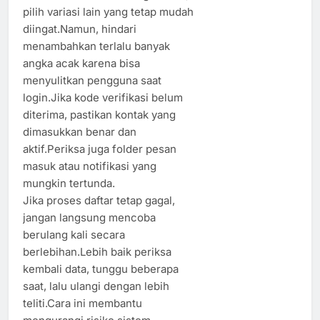
pilih variasi lain yang tetap mudah
diingat.Namun, hindari
menambahkan terlalu banyak
angka acak karena bisa
menyulitkan pengguna saat
login.Jika kode verifikasi belum
diterima, pastikan kontak yang
dimasukkan benar dan
aktif.Periksa juga folder pesan
masuk atau notifikasi yang
mungkin tertunda.
Jika proses daftar tetap gagal,
jangan langsung mencoba
berulang kali secara
berlebihan.Lebih baik periksa
kembali data, tunggu beberapa
saat, lalu ulangi dengan lebih
teliti.Cara ini membantu