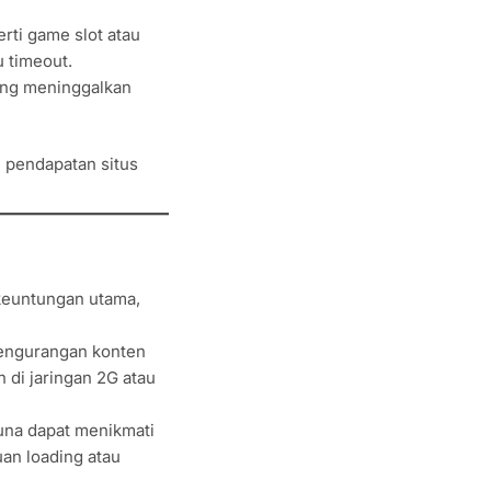
erti game slot atau
u timeout.
ng meninggalkan
n pendapatan situs
keuntungan utama,
ngurangan konten
n di jaringan 2G atau
na dapat menikmati
an loading atau