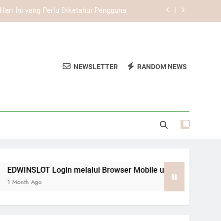
Hari Ini yang Perlu Diketahui Pengguna
obile untuk Pengalaman Lebih Efisien
dengan Langkah yang Aman dan Terarah
NEWSLETTER
RANDOM NEWS
4D Login dengan Koneksi yang Stabil
Hari Ini yang Perlu Diketahui Pengguna
obile untuk Pengalaman Lebih Efisien
dengan Langkah yang Aman dan Terarah
Login melalui Browser Mobile untuk Pengalaman Lebih Efisi