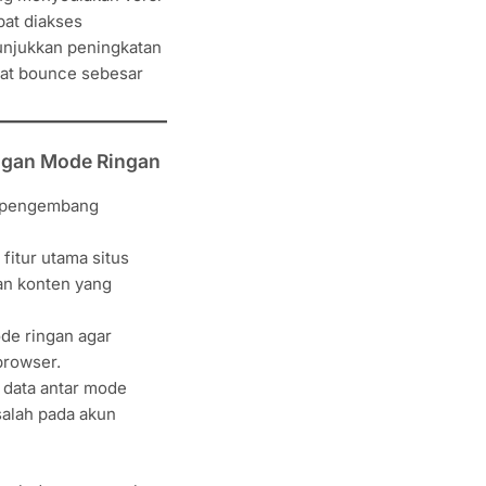
pat diakses
unjukkan peningkatan
kat bounce sebesar
ngan Mode Ringan
 pengembang
itur utama situs
an konten yang
e ringan agar
browser.
 data antar mode
salah pada akun