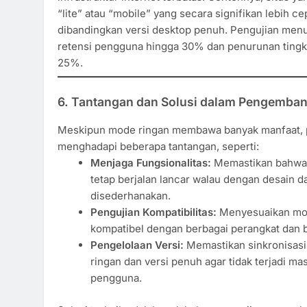
“lite” atau “mobile” yang secara signifikan lebih ce
dibandingkan versi desktop penuh. Pengujian men
retensi pengguna hingga 30% dan penurunan ting
25%.
6. Tantangan dan Solusi dalam Pengemba
Meskipun mode ringan membawa banyak manfaat,
menghadapi beberapa tantangan, seperti:
Menjaga Fungsionalitas:
Memastikan bahwa f
tetap berjalan lancar walau dengan desain d
disederhanakan.
Pengujian Kompatibilitas:
Menyesuaikan mod
kompatibel dengan berbagai perangkat dan 
Pengelolaan Versi:
Memastikan sinkronisasi
ringan dan versi penuh agar tidak terjadi ma
pengguna.