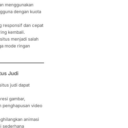
an menggunakan
engguna dengan kuota
g responsif dan cepat
ing kembali.
itus menjadi salah
gga mode ringan
tus Judi
tus judi dapat
esi gambar,
an penghapusan video
hilangkan animasi
i sederhana