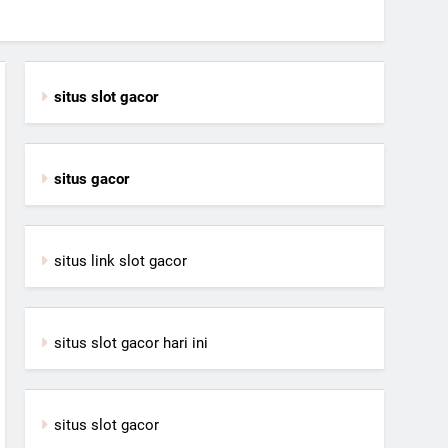
situs slot gacor
situs gacor
situs link slot gacor
situs slot gacor hari ini
situs slot gacor