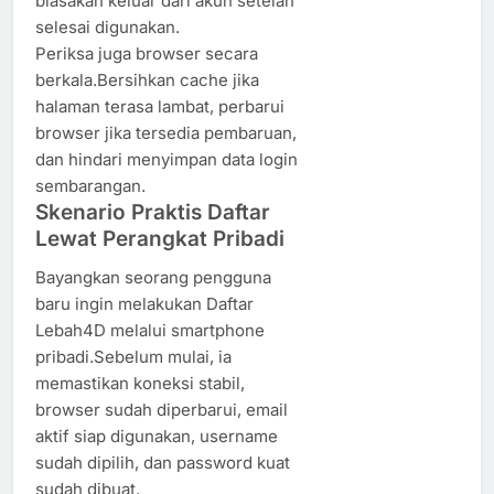
biasakan keluar dari akun setelah
selesai digunakan.
Periksa juga browser secara
berkala.Bersihkan cache jika
halaman terasa lambat, perbarui
browser jika tersedia pembaruan,
dan hindari menyimpan data login
sembarangan.
Skenario Praktis Daftar
Lewat Perangkat Pribadi
Bayangkan seorang pengguna
baru ingin melakukan Daftar
Lebah4D melalui smartphone
pribadi.Sebelum mulai, ia
memastikan koneksi stabil,
browser sudah diperbarui, email
aktif siap digunakan, username
sudah dipilih, dan password kuat
sudah dibuat.