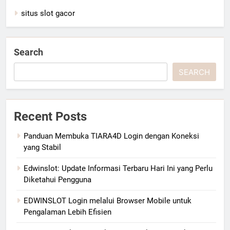
situs slot gacor
Search
SEARCH
Recent Posts
Panduan Membuka TIARA4D Login dengan Koneksi
yang Stabil
Edwinslot: Update Informasi Terbaru Hari Ini yang Perlu
Diketahui Pengguna
EDWINSLOT Login melalui Browser Mobile untuk
Pengalaman Lebih Efisien