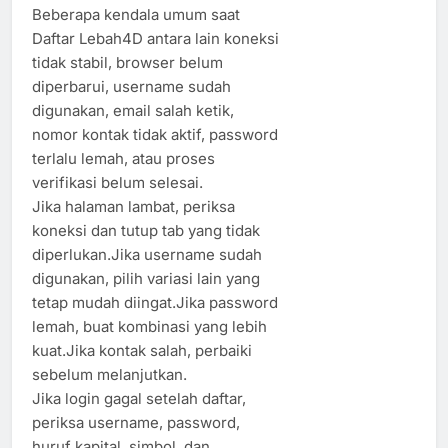
Beberapa kendala umum saat
Daftar Lebah4D antara lain koneksi
tidak stabil, browser belum
diperbarui, username sudah
digunakan, email salah ketik,
nomor kontak tidak aktif, password
terlalu lemah, atau proses
verifikasi belum selesai.
Jika halaman lambat, periksa
koneksi dan tutup tab yang tidak
diperlukan.Jika username sudah
digunakan, pilih variasi lain yang
tetap mudah diingat.Jika password
lemah, buat kombinasi yang lebih
kuat.Jika kontak salah, perbaiki
sebelum melanjutkan.
Jika login gagal setelah daftar,
periksa username, password,
huruf kapital, simbol, dan