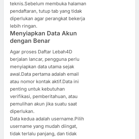
teknis.Sebelum membuka halaman
pendaftaran, tutup tab yang tidak
diperlukan agar perangkat bekerja
lebih ringan.
Menyiapkan Data Akun
dengan Benar
Agar proses Daftar Lebah4D
berjalan lancar, pengguna perlu
menyiapkan data utama sejak
awal.Data pertama adalah email
atau nomor kontak aktif.Data ini
penting untuk kebutuhan
verifikasi, pemberitahuan, atau
pemulihan akun jika suatu saat
diperlukan.
Data kedua adalah username.Pilih
username yang mudah diingat,
tidak terlalu panjang, dan tidak