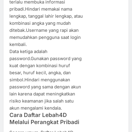
terlalu membuka informasi
pribadi.Hindari memakai nama
lengkap, tanggal lahir lengkap, atau
kombinasi angka yang mudah
ditebak.Username yang rapi akan
memudahkan pengguna saat login
kembali.
Data ketiga adalah
password.Gunakan password yang
kuat dengan kombinasi huruf
besar, huruf kecil, angka, dan
simbol.Hindari menggunakan
password yang sama dengan akun
lain karena dapat meningkatkan
risiko keamanan jika salah satu
akun mengalami kendala.
Cara Daftar Lebah4D
Melalui Perangkat Pribadi