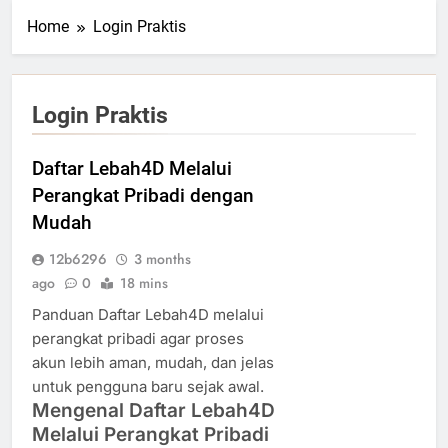
Home
Login Praktis
Login Praktis
Daftar Lebah4D Melalui
Perangkat Pribadi dengan
Mudah
12b6296
3 months
ago
0
18 mins
Panduan Daftar Lebah4D melalui
perangkat pribadi agar proses
akun lebih aman, mudah, dan jelas
untuk pengguna baru sejak awal.
Mengenal Daftar Lebah4D
Melalui Perangkat Pribadi