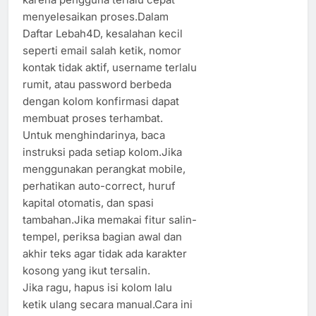
menyelesaikan proses.Dalam
Daftar Lebah4D, kesalahan kecil
seperti email salah ketik, nomor
kontak tidak aktif, username terlalu
rumit, atau password berbeda
dengan kolom konfirmasi dapat
membuat proses terhambat.
Untuk menghindarinya, baca
instruksi pada setiap kolom.Jika
menggunakan perangkat mobile,
perhatikan auto-correct, huruf
kapital otomatis, dan spasi
tambahan.Jika memakai fitur salin-
tempel, periksa bagian awal dan
akhir teks agar tidak ada karakter
kosong yang ikut tersalin.
Jika ragu, hapus isi kolom lalu
ketik ulang secara manual.Cara ini