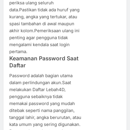
periksa ulang seluruh
data.Pastikan tidak ada huruf yang
kurang, angka yang tertukar, atau
spasi tambahan di awal maupun
akhir kolom.Pemeriksaan ulang ini
penting agar pengguna tidak
mengalami kendala saat login
pertama.
Keamanan Password Saat
Daftar
Password adalah bagian utama
dalam perlindungan akun.Saat
melakukan Daftar Lebah4D,
pengguna sebaiknya tidak
memakai password yang mudah
ditebak seperti nama panggilan,
tanggal lahir, angka berurutan, atau
kata umum yang sering digunakan.