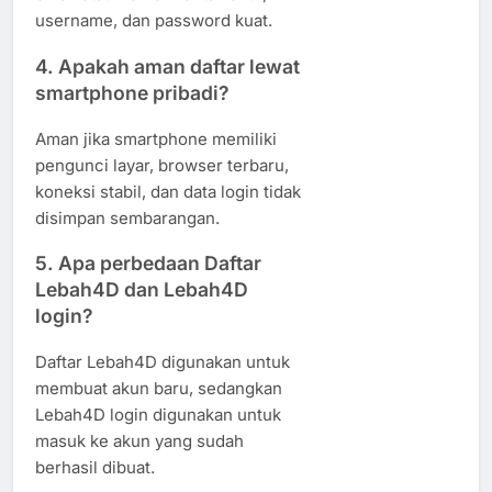
username, dan password kuat.
4. Apakah aman daftar lewat
smartphone pribadi?
Aman jika smartphone memiliki
pengunci layar, browser terbaru,
koneksi stabil, dan data login tidak
disimpan sembarangan.
5. Apa perbedaan Daftar
Lebah4D dan Lebah4D
login?
Daftar Lebah4D digunakan untuk
membuat akun baru, sedangkan
Lebah4D login digunakan untuk
masuk ke akun yang sudah
berhasil dibuat.