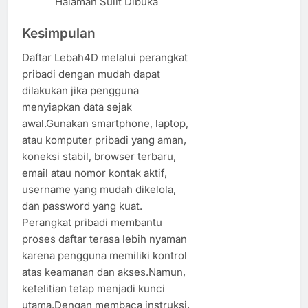
Halaman Sulit Dibuka
Kesimpulan
Daftar Lebah4D melalui perangkat
pribadi dengan mudah dapat
dilakukan jika pengguna
menyiapkan data sejak
awal.Gunakan smartphone, laptop,
atau komputer pribadi yang aman,
koneksi stabil, browser terbaru,
email atau nomor kontak aktif,
username yang mudah dikelola,
dan password yang kuat.
Perangkat pribadi membantu
proses daftar terasa lebih nyaman
karena pengguna memiliki kontrol
atas keamanan dan akses.Namun,
ketelitian tetap menjadi kunci
utama.Dengan membaca instruksi,