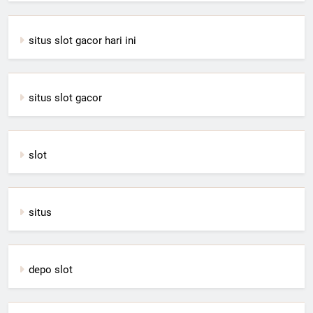
situs slot gacor hari ini
situs slot gacor
slot
situs
depo slot