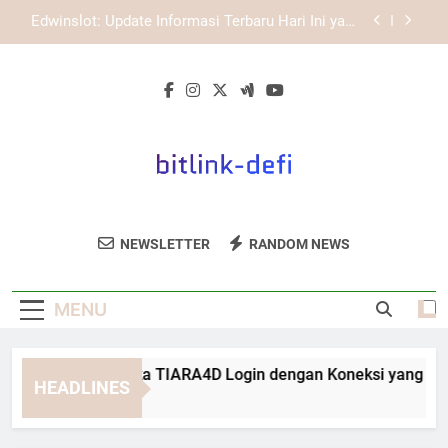
Skip
EDWINSLOT Login melalui Browser Mobile untuk
to
Pengalaman Lebih Efisien
content
Login Edwinslot dan Solusi Saat Halaman Tidak
Bisa Dibuka dengan Langkah yang Aman dan
Terarah
Panduan Membuka TIARA4D Login dengan
Koneksi yang Stabil
Edwinslot: Update Informasi Terbaru Hari Ini yang
Perlu Diketahui Pengguna
EDWINSLOT Login melalui Browser Mobile untuk
Pengalaman Lebih Efisien
Bitlink Defi
Dapatkan Informasi Terbaru Seputar Dunia
Login Edwinslot dan Solusi Saat Halaman Tidak
NEWSLETTER
RANDOM NEWS
Bisa Dibuka dengan Langkah yang Aman dan
DeFi Di Bitlink Defi.
Terarah
MENU
nduan Membuka TIARA4D Login dengan Koneksi yang Stabil
HEADLINES
Month Ago