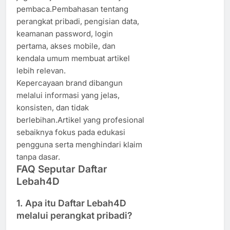
pembaca.Pembahasan tentang
perangkat pribadi, pengisian data,
keamanan password, login
pertama, akses mobile, dan
kendala umum membuat artikel
lebih relevan.
Kepercayaan brand dibangun
melalui informasi yang jelas,
konsisten, dan tidak
berlebihan.Artikel yang profesional
sebaiknya fokus pada edukasi
pengguna serta menghindari klaim
tanpa dasar.
FAQ Seputar Daftar
Lebah4D
1. Apa itu Daftar Lebah4D
melalui perangkat pribadi?