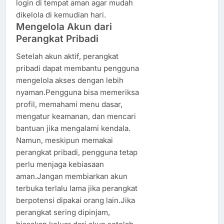
login di tempat aman agar mudah
dikelola di kemudian hari.
Mengelola Akun dari
Perangkat Pribadi
Setelah akun aktif, perangkat
pribadi dapat membantu pengguna
mengelola akses dengan lebih
nyaman.Pengguna bisa memeriksa
profil, memahami menu dasar,
mengatur keamanan, dan mencari
bantuan jika mengalami kendala.
Namun, meskipun memakai
perangkat pribadi, pengguna tetap
perlu menjaga kebiasaan
aman.Jangan membiarkan akun
terbuka terlalu lama jika perangkat
berpotensi dipakai orang lain.Jika
perangkat sering dipinjam,