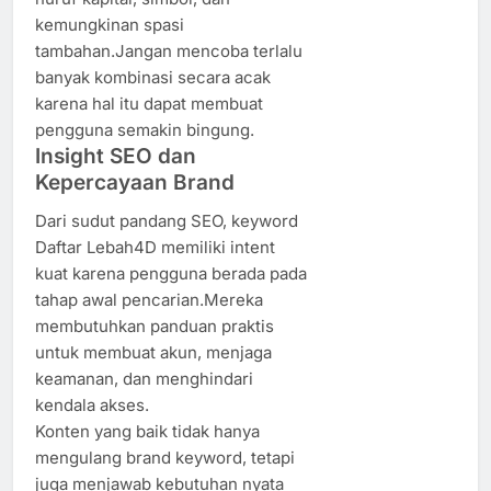
kemungkinan spasi
tambahan.Jangan mencoba terlalu
banyak kombinasi secara acak
karena hal itu dapat membuat
pengguna semakin bingung.
Insight SEO dan
Kepercayaan Brand
Dari sudut pandang SEO, keyword
Daftar Lebah4D memiliki intent
kuat karena pengguna berada pada
tahap awal pencarian.Mereka
membutuhkan panduan praktis
untuk membuat akun, menjaga
keamanan, dan menghindari
kendala akses.
Konten yang baik tidak hanya
mengulang brand keyword, tetapi
juga menjawab kebutuhan nyata