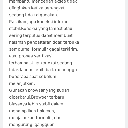
membantu mencegah akses tidak
diinginkan ketika perangkat
sedang tidak digunakan.
Pastikan juga koneksi internet
stabil.Koneksi yang lambat atau
sering terputus dapat membuat
halaman pendaftaran tidak terbuka
sempurna, formulir gagal terkirim,
atau proses verifikasi
terhambat.Jika koneksi sedang
tidak lancar, lebih baik menunggu
beberapa saat sebelum
melanjutkan.
Gunakan browser yang sudah
diperbarui.Browser terbaru
biasanya lebih stabil dalam
menampilkan halaman,
menjalankan formulir, dan
mengurangi gangguan