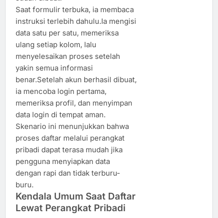
Saat formulir terbuka, ia membaca
instruksi terlebih dahulu.Ia mengisi
data satu per satu, memeriksa
ulang setiap kolom, lalu
menyelesaikan proses setelah
yakin semua informasi
benar.Setelah akun berhasil dibuat,
ia mencoba login pertama,
memeriksa profil, dan menyimpan
data login di tempat aman.
Skenario ini menunjukkan bahwa
proses daftar melalui perangkat
pribadi dapat terasa mudah jika
pengguna menyiapkan data
dengan rapi dan tidak terburu-
buru.
Kendala Umum Saat Daftar
Lewat Perangkat Pribadi