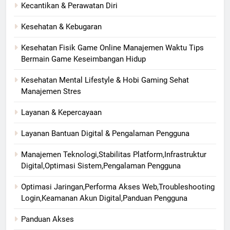
Kecantikan & Perawatan Diri
Kesehatan & Kebugaran
Kesehatan Fisik Game Online Manajemen Waktu Tips
Bermain Game Keseimbangan Hidup
Kesehatan Mental Lifestyle & Hobi Gaming Sehat
Manajemen Stres
Layanan & Kepercayaan
Layanan Bantuan Digital & Pengalaman Pengguna
Manajemen Teknologi,Stabilitas Platform,Infrastruktur
Digital,Optimasi Sistem,Pengalaman Pengguna
Optimasi Jaringan,Performa Akses Web,Troubleshooting
Login,Keamanan Akun Digital,Panduan Pengguna
Panduan Akses