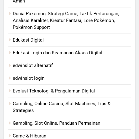
Aman
Dunia Pokémon, Strategi Game, Taktik Pertarungan,
Analisis Karakter, Kreatur Fantasi, Lore Pokémon,
Pokémon Support
Edukasi Digital
Edukasi Login dan Keamanan Akses Digital
edwinslot alternatif
edwinslot login
Evolusi Teknologi & Pengalaman Digital
Gambling, Online Casino, Slot Machines, Tips &
Strategies
Gambling, Slot Online, Panduan Permainan
Game & Hiburan