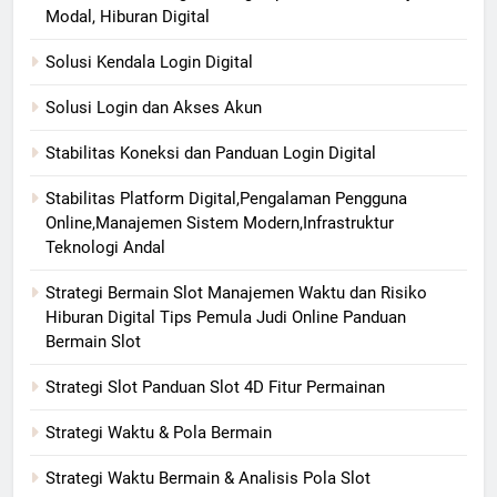
Modal, Hiburan Digital
Solusi Kendala Login Digital
Solusi Login dan Akses Akun
Stabilitas Koneksi dan Panduan Login Digital
Stabilitas Platform Digital,Pengalaman Pengguna
Online,Manajemen Sistem Modern,Infrastruktur
Teknologi Andal
Strategi Bermain Slot Manajemen Waktu dan Risiko
Hiburan Digital Tips Pemula Judi Online Panduan
Bermain Slot
Strategi Slot Panduan Slot 4D Fitur Permainan
Strategi Waktu & Pola Bermain
Strategi Waktu Bermain & Analisis Pola Slot