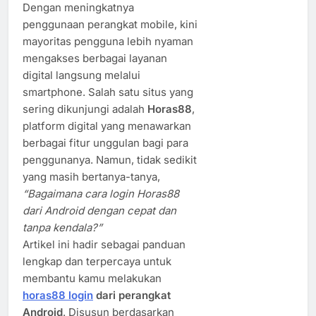
Dengan meningkatnya
penggunaan perangkat mobile, kini
mayoritas pengguna lebih nyaman
mengakses berbagai layanan
digital langsung melalui
smartphone. Salah satu situs yang
sering dikunjungi adalah
Horas88
,
platform digital yang menawarkan
berbagai fitur unggulan bagi para
penggunanya. Namun, tidak sedikit
yang masih bertanya-tanya,
“Bagaimana cara login Horas88
dari Android dengan cepat dan
tanpa kendala?”
Artikel ini hadir sebagai panduan
lengkap dan terpercaya untuk
membantu kamu melakukan
horas88 login
dari perangkat
Android
. Disusun berdasarkan