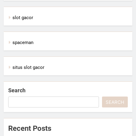
slot gacor
spaceman
situs slot gacor
Search
SEARCH
Recent Posts