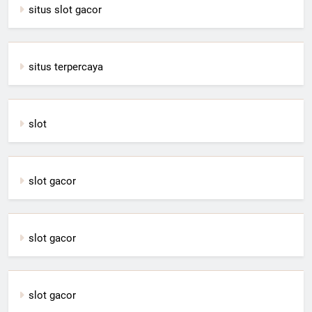
situs slot gacor
situs terpercaya
slot
slot gacor
slot gacor
slot gacor