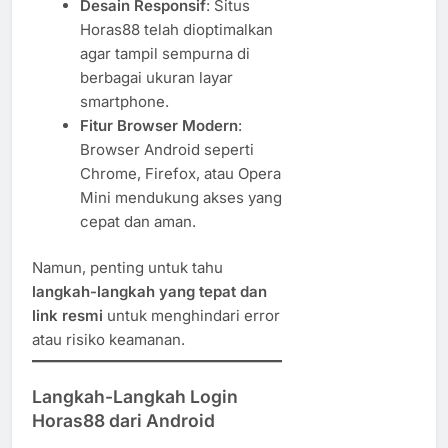
Desain Responsif
: Situs
Horas88 telah dioptimalkan
agar tampil sempurna di
berbagai ukuran layar
smartphone.
Fitur Browser Modern
:
Browser Android seperti
Chrome, Firefox, atau Opera
Mini mendukung akses yang
cepat dan aman.
Namun, penting untuk tahu
langkah-langkah yang tepat dan
link resmi
untuk menghindari error
atau risiko keamanan.
Langkah-Langkah Login
Horas88 dari Android