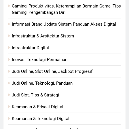
Gaming, Produktivitas, Keterampilan Bermain Game, Tips
Gaming, Pengembangan Diri
Informasi Brand Update Sistem Panduan Akses Digital
Infrastruktur & Arsitektur Sistem
Infrastruktur Digital
Inovasi Teknologi Permainan
Judi Online, Slot Online, Jackpot Progresif
Judi Online, Teknologi, Panduan
Judi Slot, Tips & Strategi
Keamanan & Privasi Digital
Keamanan & Teknologi Digital