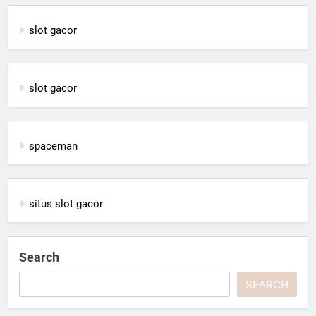
slot gacor
slot gacor
spaceman
situs slot gacor
Search
SEARCH