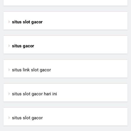
situs slot gacor
situs gacor
situs link slot gacor
situs slot gacor hari ini
situs slot gacor