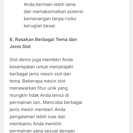
Anda bermain lebih lama
dan memaksimalkan potensi
kemenangan tanpa risiko
kerugian besar.
8.
Rasakan Berbagai Tema dan
Jenis Slot
Slot demo juga memberi Anda
kesempatan untuk menjelajahi
berbagai jenis mesin slot dan
tema. Beberapa mesin slot
menawarkan fitur unik yang
mungkin tidak Anda temui di
permainan lain. Mencoba berbagai
jenis mesin memberi Anda
pengalaman lebih luas dan
membantu Anda memilih
permainan yang sesuai dengan