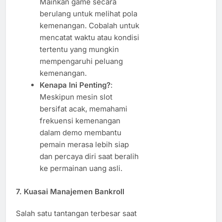
Mainkan game secara
berulang untuk melihat pola
kemenangan. Cobalah untuk
mencatat waktu atau kondisi
tertentu yang mungkin
mempengaruhi peluang
kemenangan.
Kenapa Ini Penting?
:
Meskipun mesin slot
bersifat acak, memahami
frekuensi kemenangan
dalam demo membantu
pemain merasa lebih siap
dan percaya diri saat beralih
ke permainan uang asli.
7.
Kuasai Manajemen Bankroll
Salah satu tantangan terbesar saat