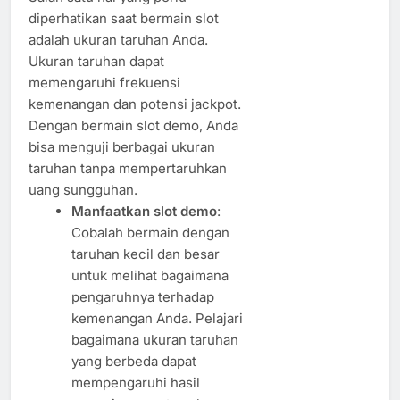
diperhatikan saat bermain slot
adalah ukuran taruhan Anda.
Ukuran taruhan dapat
memengaruhi frekuensi
kemenangan dan potensi jackpot.
Dengan bermain slot demo, Anda
bisa menguji berbagai ukuran
taruhan tanpa mempertaruhkan
uang sungguhan.
Manfaatkan slot demo
:
Cobalah bermain dengan
taruhan kecil dan besar
untuk melihat bagaimana
pengaruhnya terhadap
kemenangan Anda. Pelajari
bagaimana ukuran taruhan
yang berbeda dapat
mempengaruhi hasil