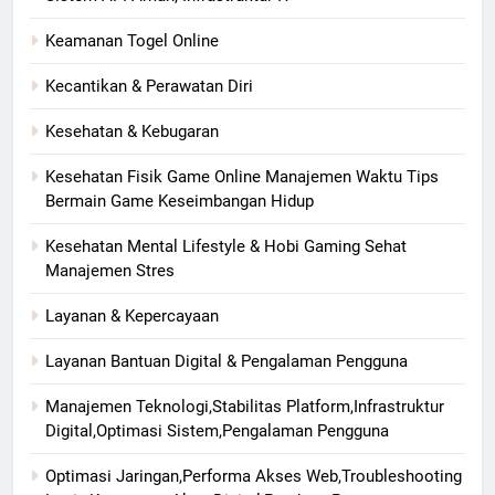
Keamanan Togel Online
Kecantikan & Perawatan Diri
Kesehatan & Kebugaran
Kesehatan Fisik Game Online Manajemen Waktu Tips
Bermain Game Keseimbangan Hidup
Kesehatan Mental Lifestyle & Hobi Gaming Sehat
Manajemen Stres
Layanan & Kepercayaan
Layanan Bantuan Digital & Pengalaman Pengguna
Manajemen Teknologi,Stabilitas Platform,Infrastruktur
Digital,Optimasi Sistem,Pengalaman Pengguna
Optimasi Jaringan,Performa Akses Web,Troubleshooting