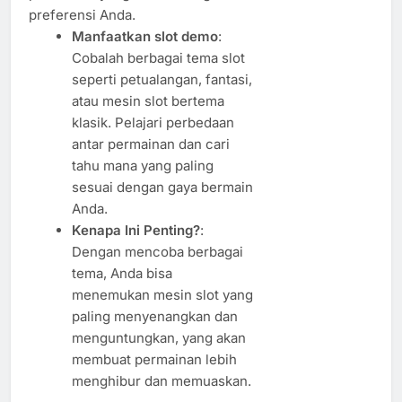
preferensi Anda.
Manfaatkan slot demo
:
Cobalah berbagai tema slot
seperti petualangan, fantasi,
atau mesin slot bertema
klasik. Pelajari perbedaan
antar permainan dan cari
tahu mana yang paling
sesuai dengan gaya bermain
Anda.
Kenapa Ini Penting?
:
Dengan mencoba berbagai
tema, Anda bisa
menemukan mesin slot yang
paling menyenangkan dan
menguntungkan, yang akan
membuat permainan lebih
menghibur dan memuaskan.