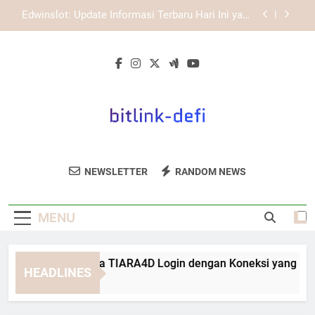
Skip
EDWINSLOT Login melalui Browser Mobile untuk
to
Pengalaman Lebih Efisien
content
Login Edwinslot dan Solusi Saat Halaman Tidak
Bisa Dibuka dengan Langkah yang Aman dan
Terarah
Panduan Membuka TIARA4D Login dengan
Koneksi yang Stabil
Edwinslot: Update Informasi Terbaru Hari Ini yang
Perlu Diketahui Pengguna
EDWINSLOT Login melalui Browser Mobile untuk
Pengalaman Lebih Efisien
Bitlink Defi
Dapatkan Informasi Terbaru Seputar Dunia
Login Edwinslot dan Solusi Saat Halaman Tidak
NEWSLETTER
RANDOM NEWS
Bisa Dibuka dengan Langkah yang Aman dan
DeFi Di Bitlink Defi.
Terarah
MENU
nduan Membuka TIARA4D Login dengan Koneksi yang Stabil
HEADLINES
onth Ago