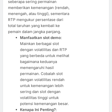
seberapa sering permainan
memberikan kemenangan (rendah,
menengah, atau tinggi), sementara
RTP mengukur persentase dari
total taruhan yang kembali ke
pemain dalam jangka panjang.
Manfaatkan slot demo
:
Mainkan berbagai slot
dengan volatilitas dan RTP
yang berbeda untuk melihat
bagaimana keduanya
memengaruhi hasil
permainan. Cobalah slot
dengan volatilitas rendah
untuk kemenangan lebih
sering dan slot dengan
volatilitas tinggi untuk
potensi kemenangan besar.
Kenapa Ini Penting?
: