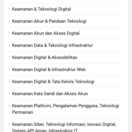
Keamanan & Teknologi Digital
Keamanan Akun & Panduan Teknologi
Keamanan Akun dan Akses Digital
Keamanan Data & Teknologi Infrastruktur
Keamanan Digital & Aksesibilitas
Keamanan Digital & Infrastruktur Web
Keamanan Digital & Tata Kelola Teknologi
Keamanan Kata Sandi dan Akses Akun
Keamanan Platform, Pengalaman Pengguna, Teknologi
Permainan
Keamanan Siber, Teknologi Informasi, Inovasi Digital,
Sistem API Aman, Infrastruktur IT