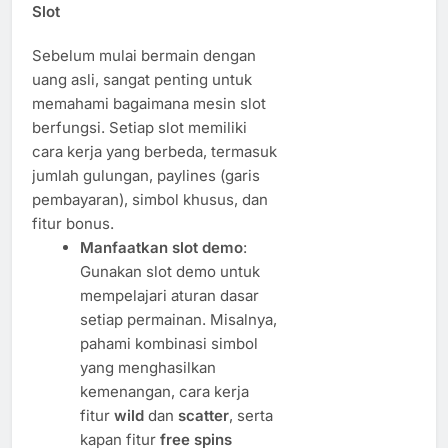
Slot
Sebelum mulai bermain dengan
uang asli, sangat penting untuk
memahami bagaimana mesin slot
berfungsi. Setiap slot memiliki
cara kerja yang berbeda, termasuk
jumlah gulungan, paylines (garis
pembayaran), simbol khusus, dan
fitur bonus.
Manfaatkan slot demo
:
Gunakan slot demo untuk
mempelajari aturan dasar
setiap permainan. Misalnya,
pahami kombinasi simbol
yang menghasilkan
kemenangan, cara kerja
fitur
wild
dan
scatter
, serta
kapan fitur
free spins