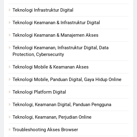
Teknologi Infrastruktur Digital
Teknologi Keamanan & Infrastruktur Digital
Teknologi Keamanan & Manajemen Akses
Teknologi Keamanan, Infrastruktur Digital, Data
Protection, Cybersecurity
Teknologi Mobile & Keamanan Akses
Teknologi Mobile, Panduan Digital, Gaya Hidup Online
Teknologi Platform Digital
Teknologi, Keamanan Digital, Panduan Pengguna
Teknologi, Keamanan, Perjudian Online
Troubleshooting Akses Browser