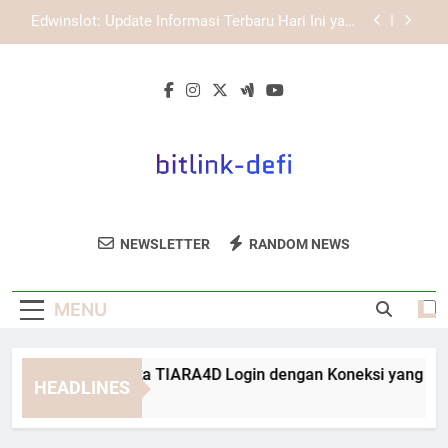
Skip
EDWINSLOT Login melalui Browser Mobile untuk
to
Pengalaman Lebih Efisien
content
Login Edwinslot dan Solusi Saat Halaman Tidak
Bisa Dibuka dengan Langkah yang Aman dan
Terarah
Panduan Membuka TIARA4D Login dengan
Koneksi yang Stabil
Edwinslot: Update Informasi Terbaru Hari Ini yang
Perlu Diketahui Pengguna
EDWINSLOT Login melalui Browser Mobile untuk
Pengalaman Lebih Efisien
Bitlink Defi
Dapatkan Informasi Terbaru Seputar Dunia
Login Edwinslot dan Solusi Saat Halaman Tidak
NEWSLETTER
RANDOM NEWS
Bisa Dibuka dengan Langkah yang Aman dan
DeFi Di Bitlink Defi.
Terarah
MENU
nduan Membuka TIARA4D Login dengan Koneksi yang Stabil
HEADLINES
Weeks Ago