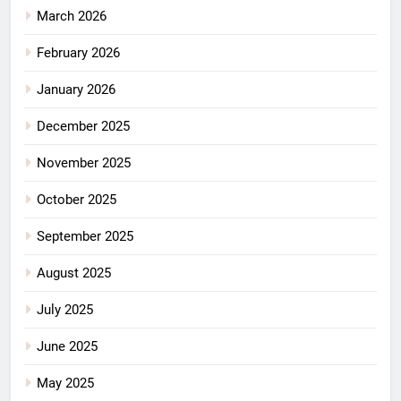
March 2026
February 2026
January 2026
December 2025
November 2025
October 2025
September 2025
August 2025
July 2025
June 2025
May 2025