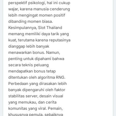
perspektif psikologi, hal ini cukup
wajar, karena manusia cenderung
lebih mengingat momen positif
dibanding momen biasa.
Kesimpulannya, Slot Thailand
memang memiliki daya tarik yang
kuat, terutama karena reputasinya
dianggap lebih banyak
menawarkan bonus. Namun,
penting untuk dipahami bahwa
secara teknis peluang
mendapatkan bonus tetap
ditentukan oleh algoritma RNG.
Perbedaan yang dirasakan lebih
banyak dipengaruhi oleh faktor
stabilitas server, desain visual
yang memukau, dan cerita
komunitas yang viral. Pemain,
khususnya pemula, sebaiknya