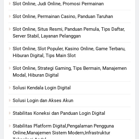
Slot Online, Judi Online, Promosi Permainan
Slot Online, Permainan Casino, Panduan Taruhan
Slot Online, Situs Resmi, Panduan Pemula, Tips Daftar,
Server Stabil, Layanan Pelanggan
Slot Online, Slot Populer, Kasino Online, Game Terbaru,
Hiburan Digital, Tips Main Slot
Slot Online, Strategi Gaming, Tips Bermain, Manajemen
Modal, Hiburan Digital
Solusi Kendala Login Digital
Solusi Login dan Akses Akun
Stabilitas Koneksi dan Panduan Login Digital
Stabilitas Platform Digital,Pengalaman Pengguna
Online,Manajemen Sistem Modern,Infrastruktur