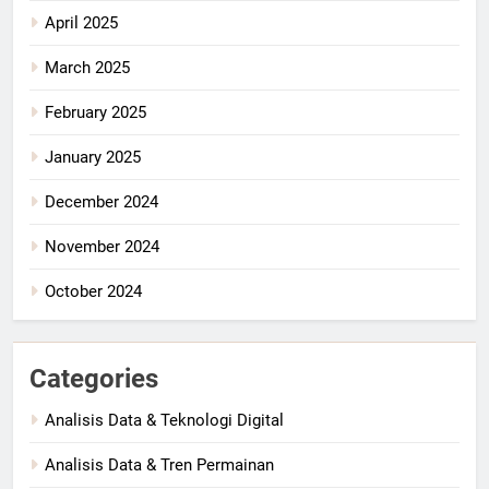
April 2025
March 2025
February 2025
January 2025
December 2024
November 2024
October 2024
Categories
Analisis Data & Teknologi Digital
Analisis Data & Tren Permainan