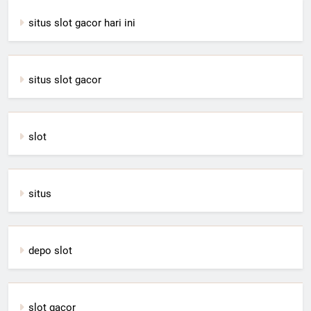
situs slot gacor hari ini
situs slot gacor
slot
situs
depo slot
slot gacor