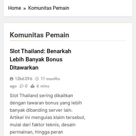
Home
Komunitas Pemain
Komunitas Pemain
Slot Thailand: Benarkah
Lebih Banyak Bonus
Ditawarkan
12b6296
11 months
ago
0
6 mins
Slot Thailand sering dikaitkan
dengan tawaran bonus yang lebih
banyak dibanding server lain.
Artikel ini mengulas klaim tersebut,
mulai dari faktor teknis, desain
permainan, hingga peran