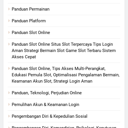
Panduan Permainan
Panduan Platform
Panduan Slot Online
Panduan Slot Online Situs Slot Terpercaya Tips Login
Aman Strategi Bermain Slot Game Slot Terbaru Sistem
Akses Cepat
Panduan Slot Online, Tips Akses Multi-Perangkat,
Edukasi Pemula Slot, Optimalisasi Pengalaman Bermain,
Keamanan Akun Slot, Strategi Login Aman
Panduan, Teknologi, Perjudian Online
Pemulihan Akun & Keamanan Login
Pengembangan Diri & Kepedulian Sosial