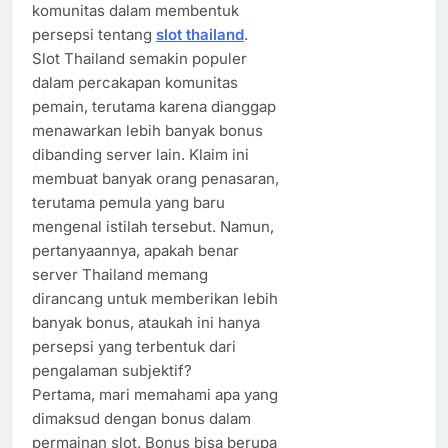
komunitas dalam membentuk
persepsi tentang
slot thailand
.
Slot Thailand semakin populer
dalam percakapan komunitas
pemain, terutama karena dianggap
menawarkan lebih banyak bonus
dibanding server lain. Klaim ini
membuat banyak orang penasaran,
terutama pemula yang baru
mengenal istilah tersebut. Namun,
pertanyaannya, apakah benar
server Thailand memang
dirancang untuk memberikan lebih
banyak bonus, ataukah ini hanya
persepsi yang terbentuk dari
pengalaman subjektif?
Pertama, mari memahami apa yang
dimaksud dengan bonus dalam
permainan slot. Bonus bisa berupa