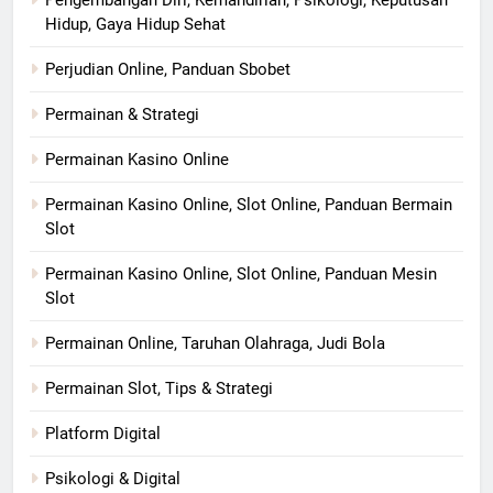
Pengembangan Diri, Kemandirian, Psikologi, Keputusan
Hidup, Gaya Hidup Sehat
Perjudian Online, Panduan Sbobet
Permainan & Strategi
Permainan Kasino Online
Permainan Kasino Online, Slot Online, Panduan Bermain
Slot
Permainan Kasino Online, Slot Online, Panduan Mesin
Slot
Permainan Online, Taruhan Olahraga, Judi Bola
Permainan Slot, Tips & Strategi
Platform Digital
Psikologi & Digital