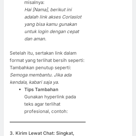
misalnya:
Hai [Nama], berikut ini
adalah link akses Corlaslot
yang bisa kamu gunakan
untuk login dengan cepat
dan aman.
Setelah itu, sertakan link dalam
format yang terlihat bersih seperti:
Tambahkan penutup seperti:
Semoga membantu. Jika ada
kendala, kabari saja ya.
Tips Tambahan
Gunakan hyperlink pada
teks agar terlihat
profesional, contoh:
3. Kirim Lewat Chat: Singkat,