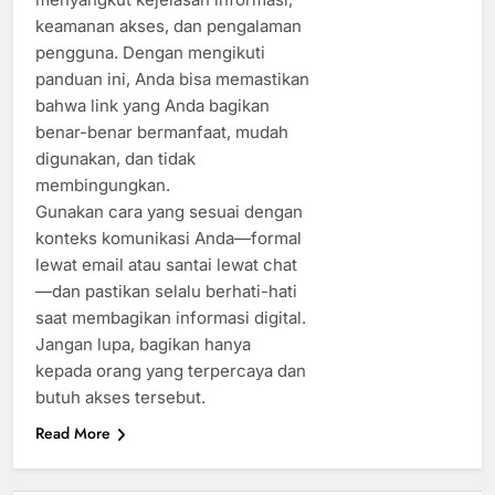
keamanan akses, dan pengalaman
pengguna. Dengan mengikuti
panduan ini, Anda bisa memastikan
bahwa link yang Anda bagikan
benar-benar bermanfaat, mudah
digunakan, dan tidak
membingungkan.
Gunakan cara yang sesuai dengan
konteks komunikasi Anda—formal
lewat email atau santai lewat chat
—dan pastikan selalu berhati-hati
saat membagikan informasi digital.
Jangan lupa, bagikan hanya
kepada orang yang terpercaya dan
butuh akses tersebut.
Read More