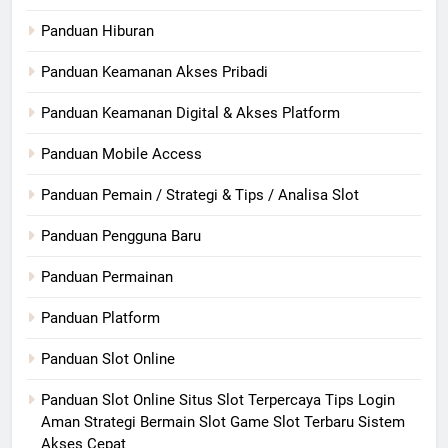
Panduan Hiburan
Panduan Keamanan Akses Pribadi
Panduan Keamanan Digital & Akses Platform
Panduan Mobile Access
Panduan Pemain / Strategi & Tips / Analisa Slot
Panduan Pengguna Baru
Panduan Permainan
Panduan Platform
Panduan Slot Online
Panduan Slot Online Situs Slot Terpercaya Tips Login
Aman Strategi Bermain Slot Game Slot Terbaru Sistem
Akses Cepat