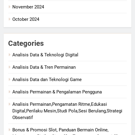
November 2024
October 2024
Categories
Analisis Data & Teknologi Digital
Analisis Data & Tren Permainan
Analisis Data dan Teknologi Game
Analisis Permainan & Pengalaman Pengguna
Analisis Permainan,Pengamatan Ritme,Edukasi
Digital,Perilaku Mesin,Studi Pola,Sesi Berulang,Strategi
Observatif
Bonus & Promosi Slot, Panduan Bermain Online,