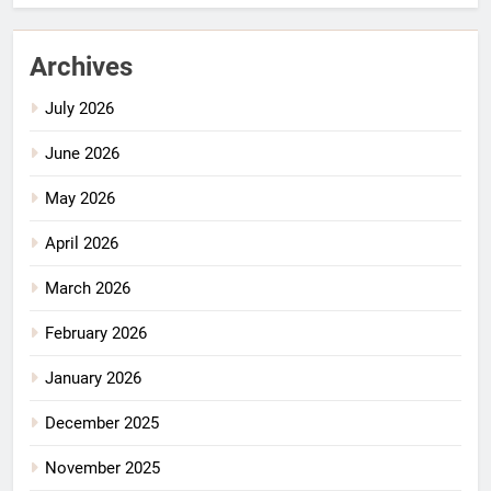
Archives
July 2026
June 2026
May 2026
April 2026
March 2026
February 2026
January 2026
December 2025
November 2025