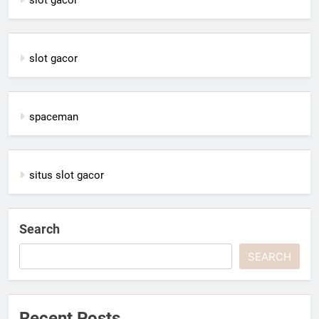
slot gacor
slot gacor
spaceman
situs slot gacor
Search
SEARCH
Recent Posts