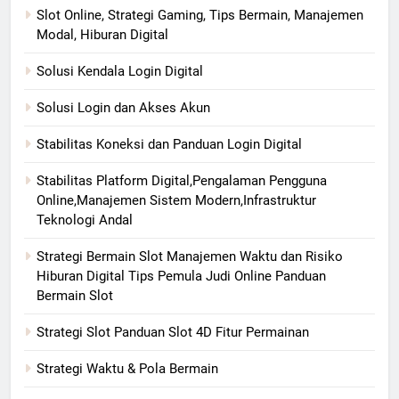
Slot Online, Strategi Gaming, Tips Bermain, Manajemen
Modal, Hiburan Digital
Solusi Kendala Login Digital
Solusi Login dan Akses Akun
Stabilitas Koneksi dan Panduan Login Digital
Stabilitas Platform Digital,Pengalaman Pengguna
Online,Manajemen Sistem Modern,Infrastruktur
Teknologi Andal
Strategi Bermain Slot Manajemen Waktu dan Risiko
Hiburan Digital Tips Pemula Judi Online Panduan
Bermain Slot
Strategi Slot Panduan Slot 4D Fitur Permainan
Strategi Waktu & Pola Bermain