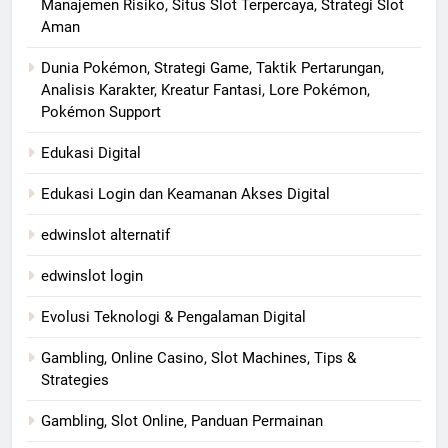
Manajemen Risiko, Situs Slot Terpercaya, Strategi Slot
Aman
Dunia Pokémon, Strategi Game, Taktik Pertarungan,
Analisis Karakter, Kreatur Fantasi, Lore Pokémon,
Pokémon Support
Edukasi Digital
Edukasi Login dan Keamanan Akses Digital
edwinslot alternatif
edwinslot login
Evolusi Teknologi & Pengalaman Digital
Gambling, Online Casino, Slot Machines, Tips &
Strategies
Gambling, Slot Online, Panduan Permainan