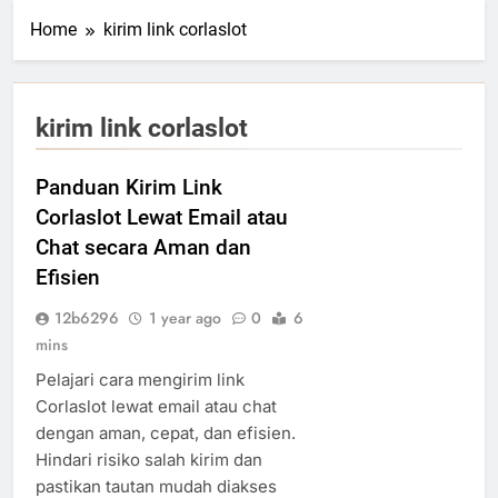
Home
kirim link corlaslot
kirim link corlaslot
Panduan Kirim Link
Corlaslot Lewat Email atau
Chat secara Aman dan
Efisien
12b6296
1 year ago
0
6
mins
Pelajari cara mengirim link
Corlaslot lewat email atau chat
dengan aman, cepat, dan efisien.
Hindari risiko salah kirim dan
pastikan tautan mudah diakses