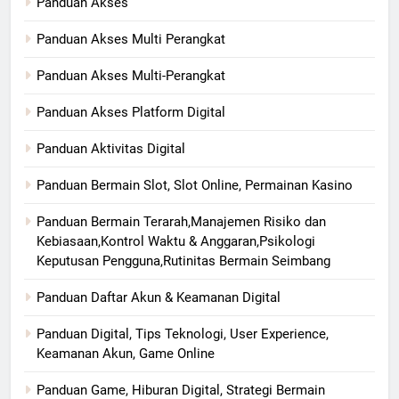
Panduan Akses
Panduan Akses Multi Perangkat
Panduan Akses Multi-Perangkat
Panduan Akses Platform Digital
Panduan Aktivitas Digital
Panduan Bermain Slot, Slot Online, Permainan Kasino
Panduan Bermain Terarah,Manajemen Risiko dan
Kebiasaan,Kontrol Waktu & Anggaran,Psikologi
Keputusan Pengguna,Rutinitas Bermain Seimbang
Panduan Daftar Akun & Keamanan Digital
Panduan Digital, Tips Teknologi, User Experience,
Keamanan Akun, Game Online
Panduan Game, Hiburan Digital, Strategi Bermain