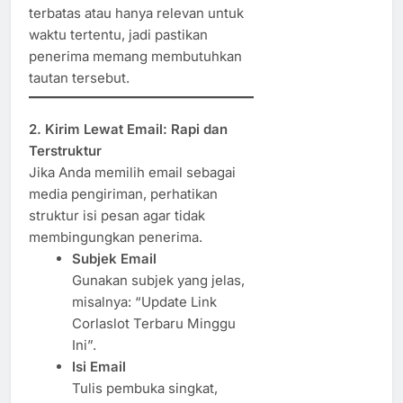
terbatas atau hanya relevan untuk
waktu tertentu, jadi pastikan
penerima memang membutuhkan
tautan tersebut.
2. Kirim Lewat Email: Rapi dan
Terstruktur
Jika Anda memilih email sebagai
media pengiriman, perhatikan
struktur isi pesan agar tidak
membingungkan penerima.
Subjek Email
Gunakan subjek yang jelas,
misalnya: “Update Link
Corlaslot Terbaru Minggu
Ini”.
Isi Email
Tulis pembuka singkat,