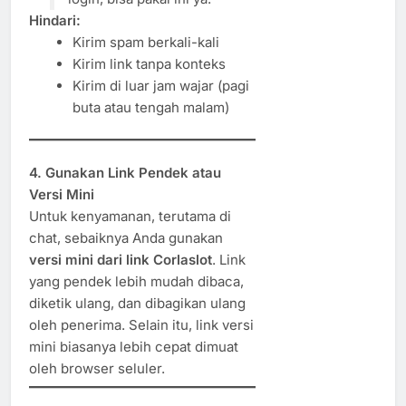
Hindari:
Kirim spam berkali-kali
Kirim link tanpa konteks
Kirim di luar jam wajar (pagi
buta atau tengah malam)
4. Gunakan Link Pendek atau
Versi Mini
Untuk kenyamanan, terutama di
chat, sebaiknya Anda gunakan
versi mini dari link Corlaslot
. Link
yang pendek lebih mudah dibaca,
diketik ulang, dan dibagikan ulang
oleh penerima. Selain itu, link versi
mini biasanya lebih cepat dimuat
oleh browser seluler.