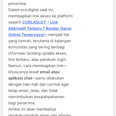
penerima.
Dalam era digital saat ini,
membagikan link akses ke platform
seperti
CORLASLOT – Link
Alternatif Terbaru ? Bandar Gacor
Online Terpercaya!~
menjadi hal
yang lumrah, terutama di kalangan
komunitas yang sering berbagi
informasi tentang update akses,
link terbaru, atau panduan login.
Namun, cara membagikan link—
khususnya lewat
email atau
aplikasi chat
—perlu dilakukan
dengan hati-hati dan cermat agar
tetap aman, jelas, dan tidak
menimbulkan kesalahpahaman
bagi penerima.
Artikel ini akan membahas
langkah-langkah aman dan efisien