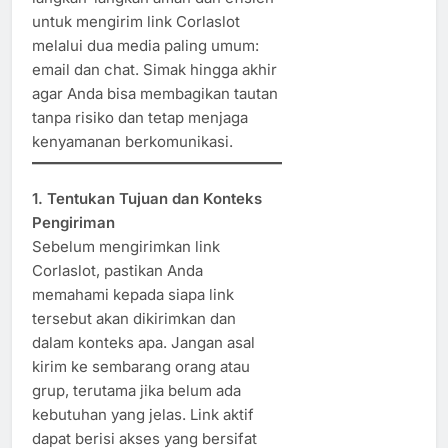
untuk mengirim link Corlaslot
melalui dua media paling umum:
email dan chat. Simak hingga akhir
agar Anda bisa membagikan tautan
tanpa risiko dan tetap menjaga
kenyamanan berkomunikasi.
1. Tentukan Tujuan dan Konteks
Pengiriman
Sebelum mengirimkan link
Corlaslot, pastikan Anda
memahami kepada siapa link
tersebut akan dikirimkan dan
dalam konteks apa. Jangan asal
kirim ke sembarang orang atau
grup, terutama jika belum ada
kebutuhan yang jelas. Link aktif
dapat berisi akses yang bersifat