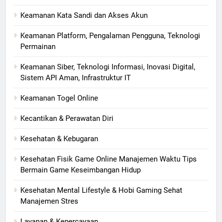
Keamanan Kata Sandi dan Akses Akun
Keamanan Platform, Pengalaman Pengguna, Teknologi
Permainan
Keamanan Siber, Teknologi Informasi, Inovasi Digital,
Sistem API Aman, Infrastruktur IT
Keamanan Togel Online
Kecantikan & Perawatan Diri
Kesehatan & Kebugaran
Kesehatan Fisik Game Online Manajemen Waktu Tips
Bermain Game Keseimbangan Hidup
Kesehatan Mental Lifestyle & Hobi Gaming Sehat
Manajemen Stres
Layanan & Kepercayaan