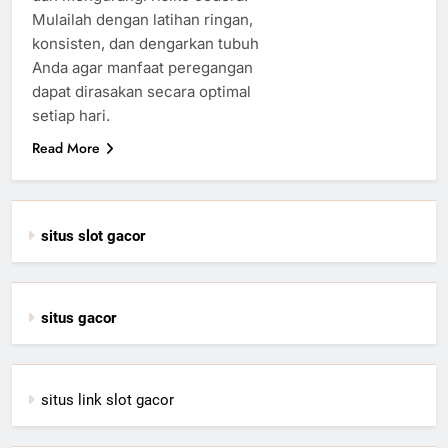
Mulailah dengan latihan ringan,
konsisten, dan dengarkan tubuh
Anda agar manfaat peregangan
dapat dirasakan secara optimal
setiap hari.
Read More
situs slot gacor
situs gacor
situs link slot gacor