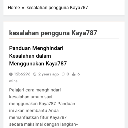
Home
kesalahan pengguna Kaya787
kesalahan pengguna Kaya787
Panduan Menghindari
Kesalahan dalam
Menggunakan Kaya787
12b6296
2 years ago
0
6
mins
Pelajari cara menghindari
kesalahan umum saat
menggunakan Kaya787. Panduan
ini akan membantu Anda
memanfaatkan fitur Kaya787
secara maksimal dengan langkah-