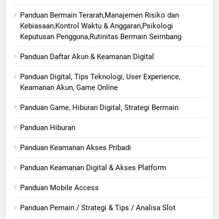
Panduan Bermain Terarah,Manajemen Risiko dan
Kebiasaan,Kontrol Waktu & Anggaran,Psikologi
Keputusan Pengguna,Rutinitas Bermain Seimbang
Panduan Daftar Akun & Keamanan Digital
Panduan Digital, Tips Teknologi, User Experience,
Keamanan Akun, Game Online
Panduan Game, Hiburan Digital, Strategi Bermain
Panduan Hiburan
Panduan Keamanan Akses Pribadi
Panduan Keamanan Digital & Akses Platform
Panduan Mobile Access
Panduan Pemain / Strategi & Tips / Analisa Slot