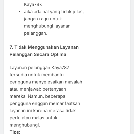
Kaya787.
Jika ada hal yang tidak jelas,
jangan ragu untuk
menghubungi layanan
pelanggan.
7. Tidak Menggunakan Layanan
Pelanggan Secara Optimal
Layanan pelanggan Kaya787
tersedia untuk membantu
pengguna menyelesaikan masalah
atau menjawab pertanyaan
mereka. Namun, beberapa
pengguna enggan memanfaatkan
layanan ini karena merasa tidak
perlu atau malas untuk
menghubungi.
Tips: