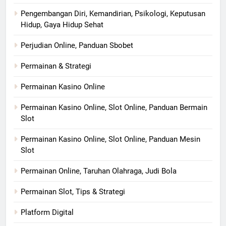
Pengembangan Diri, Kemandirian, Psikologi, Keputusan
Hidup, Gaya Hidup Sehat
Perjudian Online, Panduan Sbobet
Permainan & Strategi
Permainan Kasino Online
Permainan Kasino Online, Slot Online, Panduan Bermain
Slot
Permainan Kasino Online, Slot Online, Panduan Mesin
Slot
Permainan Online, Taruhan Olahraga, Judi Bola
Permainan Slot, Tips & Strategi
Platform Digital