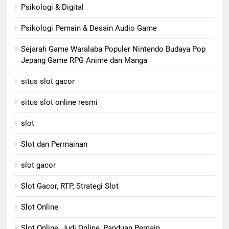
Psikologi & Digital
Psikologi Pemain & Desain Audio Game
Sejarah Game Waralaba Populer Nintendo Budaya Pop
Jepang Game RPG Anime dan Manga
situs slot gacor
situs slot online resmi
slot
Slot dan Permainan
slot gacor
Slot Gacor, RTP, Strategi Slot
Slot Online
Slot Online, Judi Online, Panduan Pemain