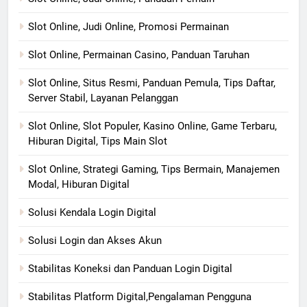
Slot Online, Judi Online, Promosi Permainan
Slot Online, Permainan Casino, Panduan Taruhan
Slot Online, Situs Resmi, Panduan Pemula, Tips Daftar,
Server Stabil, Layanan Pelanggan
Slot Online, Slot Populer, Kasino Online, Game Terbaru,
Hiburan Digital, Tips Main Slot
Slot Online, Strategi Gaming, Tips Bermain, Manajemen
Modal, Hiburan Digital
Solusi Kendala Login Digital
Solusi Login dan Akses Akun
Stabilitas Koneksi dan Panduan Login Digital
Stabilitas Platform Digital,Pengalaman Pengguna