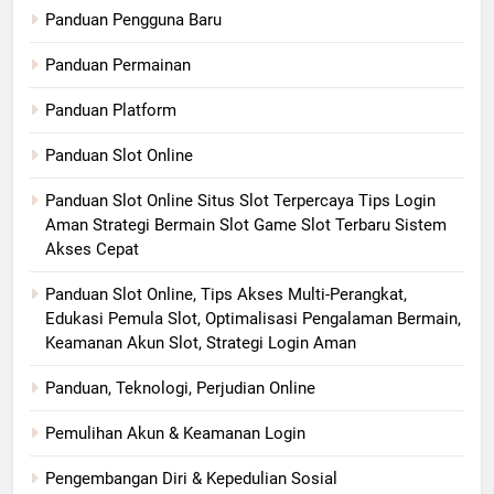
Panduan Pengguna Baru
Panduan Permainan
Panduan Platform
Panduan Slot Online
Panduan Slot Online Situs Slot Terpercaya Tips Login
Aman Strategi Bermain Slot Game Slot Terbaru Sistem
Akses Cepat
Panduan Slot Online, Tips Akses Multi-Perangkat,
Edukasi Pemula Slot, Optimalisasi Pengalaman Bermain,
Keamanan Akun Slot, Strategi Login Aman
Panduan, Teknologi, Perjudian Online
Pemulihan Akun & Keamanan Login
Pengembangan Diri & Kepedulian Sosial