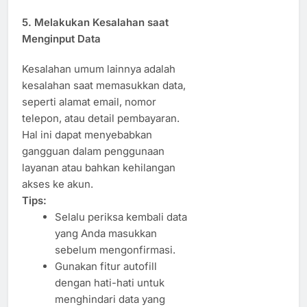
5. Melakukan Kesalahan saat
Menginput Data
Kesalahan umum lainnya adalah
kesalahan saat memasukkan data,
seperti alamat email, nomor
telepon, atau detail pembayaran.
Hal ini dapat menyebabkan
gangguan dalam penggunaan
layanan atau bahkan kehilangan
akses ke akun.
Tips:
Selalu periksa kembali data
yang Anda masukkan
sebelum mengonfirmasi.
Gunakan fitur autofill
dengan hati-hati untuk
menghindari data yang