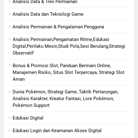
Analisis Data & Tren Permainan
Analisis Data dan Teknologi Game
Analisis Permainan & Pengalaman Pengguna
Analisis Permainan,Pengamatan Ritme,Edukasi
Digital,Perilaku Mesin,Studi Pola,Sesi Berulang,Strategi
Observatif
Bonus & Promosi Slot, Panduan Bermain Online,
Manajemen Risiko, Situs Slot Terpercaya, Strategi Slot
Aman
Dunia Pokémon, Strategi Game, Taktik Pertarungan,
Analisis Karakter, Kreatur Fantasi, Lore Pokémon,
Pokémon Support
Edukasi Digital
Edukasi Login dan Keamanan Akses Digital