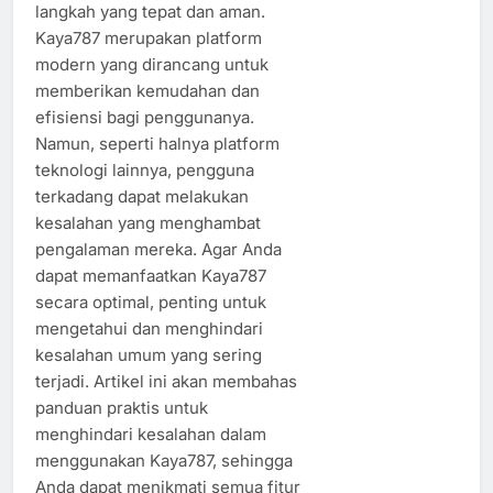
langkah yang tepat dan aman.
Kaya787 merupakan platform
modern yang dirancang untuk
memberikan kemudahan dan
efisiensi bagi penggunanya.
Namun, seperti halnya platform
teknologi lainnya, pengguna
terkadang dapat melakukan
kesalahan yang menghambat
pengalaman mereka. Agar Anda
dapat memanfaatkan Kaya787
secara optimal, penting untuk
mengetahui dan menghindari
kesalahan umum yang sering
terjadi. Artikel ini akan membahas
panduan praktis untuk
menghindari kesalahan dalam
menggunakan Kaya787, sehingga
Anda dapat menikmati semua fitur