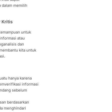
a dalam memilih
Kritis
ah kemampuan untuk
 informasi atau
nganalisis dan
i membantu kita untuk
si.
atu hanya karena
mverifikasi informasi
pandang sebelum
san berdasarkan
da menghindari