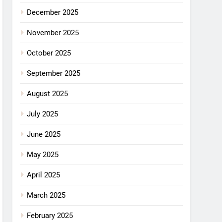
December 2025
November 2025
October 2025
September 2025
August 2025
July 2025
June 2025
May 2025
April 2025
March 2025
February 2025