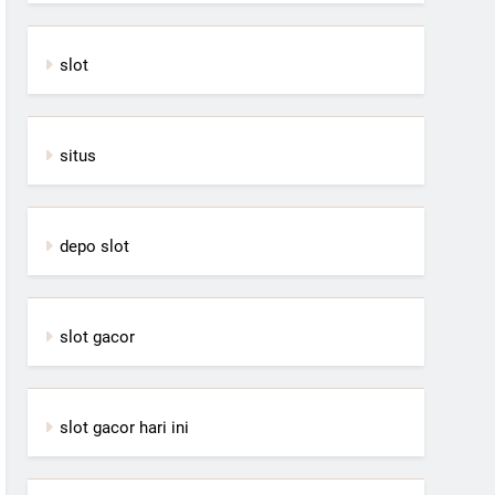
slot
situs
depo slot
slot gacor
slot gacor hari ini