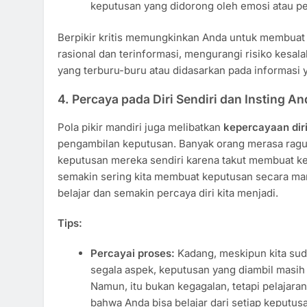
keputusan yang didorong oleh emosi atau per
Berpikir kritis memungkinkan Anda untuk membuat
rasional dan terinformasi, mengurangi risiko kesal
yang terburu-buru atau didasarkan pada informasi 
4.
Percaya pada Diri Sendiri dan Insting An
Pola pikir mandiri juga melibatkan
kepercayaan dir
pengambilan keputusan. Banyak orang merasa rag
keputusan mereka sendiri karena takut membuat k
semakin sering kita membuat keputusan secara mand
belajar dan semakin percaya diri kita menjadi.
Tips:
Percayai proses:
Kadang, meskipun kita sud
segala aspek, keputusan yang diambil masi
Namun, itu bukan kegagalan, tetapi pelajara
bahwa Anda bisa belajar dari setiap keputus