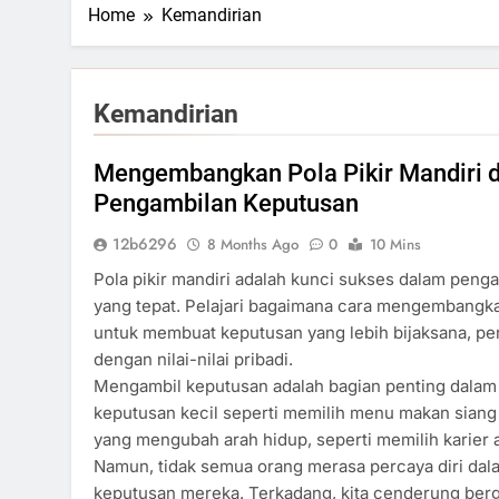
Home
Kemandirian
Kemandirian
Mengembangkan Pola Pikir Mandiri 
Pengambilan Keputusan
12b6296
8 Months Ago
0
10 Mins
Pola pikir mandiri adalah kunci sukses dalam peng
yang tepat. Pelajari bagaimana cara mengembangkan
untuk membuat keputusan yang lebih bijaksana, per
dengan nilai-nilai pribadi.
Mengambil keputusan adalah bagian penting dalam hi
keputusan kecil seperti memilih menu makan siang
yang mengubah arah hidup, seperti memilih karier a
Namun, tidak semua orang merasa percaya diri da
keputusan mereka. Terkadang, kita cenderung ber