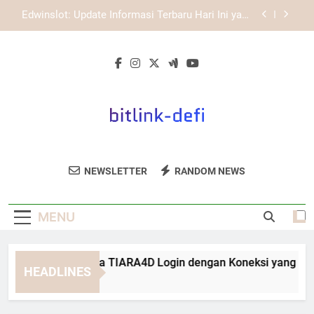
Skip
EDWINSLOT Login melalui Browser Mobile untuk
to
Pengalaman Lebih Efisien
content
Login Edwinslot dan Solusi Saat Halaman Tidak
Bisa Dibuka dengan Langkah yang Aman dan
Terarah
Panduan Membuka TIARA4D Login dengan
Koneksi yang Stabil
Edwinslot: Update Informasi Terbaru Hari Ini yang
Perlu Diketahui Pengguna
EDWINSLOT Login melalui Browser Mobile untuk
Pengalaman Lebih Efisien
Bitlink Defi
Dapatkan Informasi Terbaru Seputar Dunia
Login Edwinslot dan Solusi Saat Halaman Tidak
NEWSLETTER
RANDOM NEWS
Bisa Dibuka dengan Langkah yang Aman dan
DeFi Di Bitlink Defi.
Terarah
MENU
nduan Membuka TIARA4D Login dengan Koneksi yang Stabil
HEADLINES
Weeks Ago