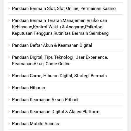
Panduan Bermain Slot, Slot Online, Permainan Kasino
Panduan Bermain Terarah,Manajemen Risiko dan
Kebiasaan,Kontrol Waktu & Anggaran,Psikologi
Keputusan Pengguna,Rutinitas Bermain Seimbang
Panduan Daftar Akun & Keamanan Digital
Panduan Digital, Tips Teknologi, User Experience,
Keamanan Akun, Game Online
Panduan Game, Hiburan Digital, Strategi Bermain
Panduan Hiburan
Panduan Keamanan Akses Pribadi
Panduan Keamanan Digital & Akses Platform
Panduan Mobile Access