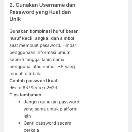
2.
Gunakan Username dan
Password yang Kuat dan
Unik
Gunakan kombinasi huruf besar,
huruf kecil, angka, dan simbol
saat membuat password. Hindari
penggunaan informasi umum
seperti tanggal lahir, nama
pengguna, atau nomor HP yang
mudah ditebak.
Contoh password kuat:
H0ras88!Secure2024
Tips tambahan:
Jangan gunakan password
yang sama untuk platform
lain
Ganti password secara
berkala