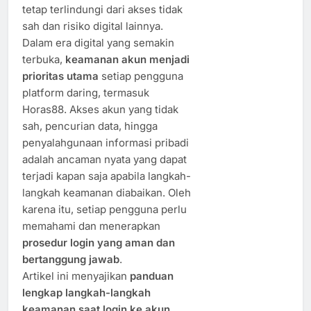
tetap terlindungi dari akses tidak
sah dan risiko digital lainnya.
Dalam era digital yang semakin
terbuka,
keamanan akun menjadi
prioritas utama
setiap pengguna
platform daring, termasuk
Horas88. Akses akun yang tidak
sah, pencurian data, hingga
penyalahgunaan informasi pribadi
adalah ancaman nyata yang dapat
terjadi kapan saja apabila langkah-
langkah keamanan diabaikan. Oleh
karena itu, setiap pengguna perlu
memahami dan menerapkan
prosedur login yang aman dan
bertanggung jawab
.
Artikel ini menyajikan
panduan
lengkap langkah-langkah
keamanan saat login ke akun