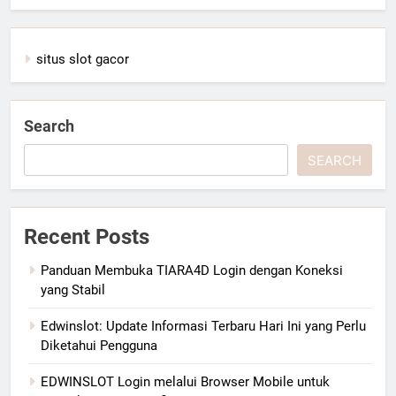
situs slot gacor
Search
SEARCH
Recent Posts
Panduan Membuka TIARA4D Login dengan Koneksi
yang Stabil
Edwinslot: Update Informasi Terbaru Hari Ini yang Perlu
Diketahui Pengguna
EDWINSLOT Login melalui Browser Mobile untuk