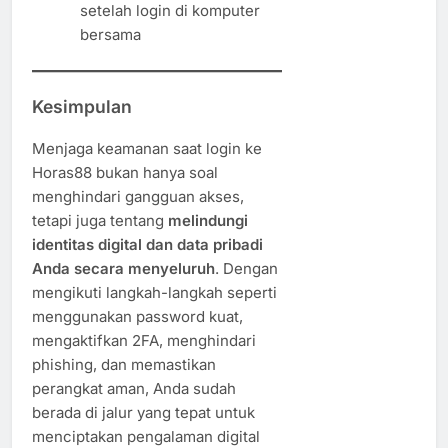
setelah login di komputer
bersama
Kesimpulan
Menjaga keamanan saat login ke
Horas88 bukan hanya soal
menghindari gangguan akses,
tetapi juga tentang
melindungi
identitas digital dan data pribadi
Anda secara menyeluruh
. Dengan
mengikuti langkah-langkah seperti
menggunakan password kuat,
mengaktifkan 2FA, menghindari
phishing, dan memastikan
perangkat aman, Anda sudah
berada di jalur yang tepat untuk
menciptakan pengalaman digital