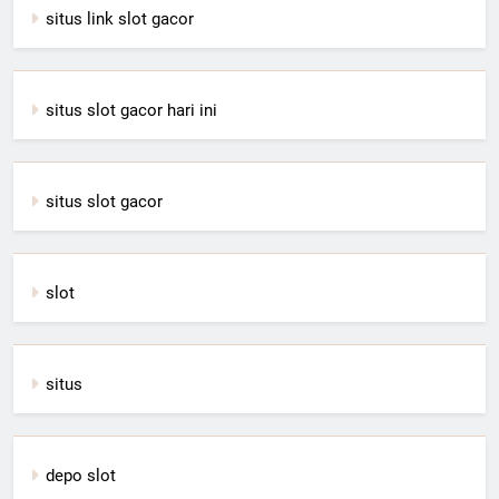
situs link slot gacor
situs slot gacor hari ini
situs slot gacor
slot
situs
depo slot