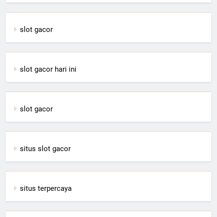
slot gacor
slot gacor hari ini
slot gacor
situs slot gacor
situs terpercaya