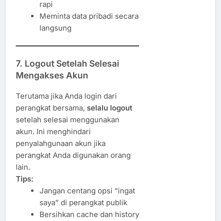
rapi
Meminta data pribadi secara
langsung
7.
Logout Setelah Selesai
Mengakses Akun
Terutama jika Anda login dari
perangkat bersama,
selalu logout
setelah selesai menggunakan
akun. Ini menghindari
penyalahgunaan akun jika
perangkat Anda digunakan orang
lain.
Tips:
Jangan centang opsi “ingat
saya” di perangkat publik
Bersihkan cache dan history