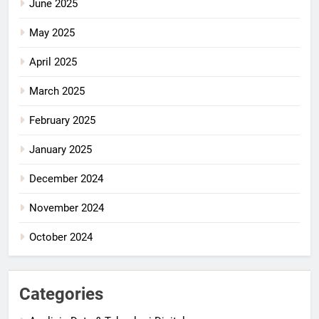
June 2025
May 2025
April 2025
March 2025
February 2025
January 2025
December 2024
November 2024
October 2024
Categories