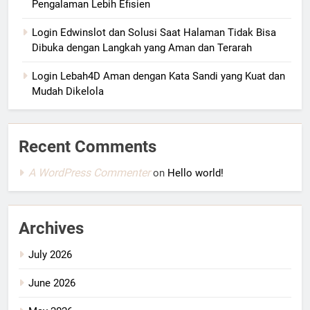
Pengalaman Lebih Efisien
Login Edwinslot dan Solusi Saat Halaman Tidak Bisa
Dibuka dengan Langkah yang Aman dan Terarah
Login Lebah4D Aman dengan Kata Sandi yang Kuat dan
Mudah Dikelola
Recent Comments
A WordPress Commenter
on
Hello world!
Archives
July 2026
June 2026