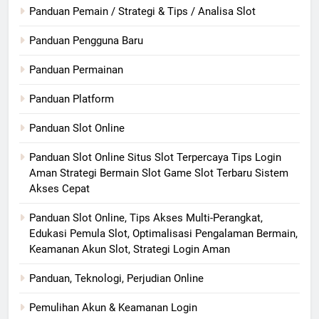
Panduan Pemain / Strategi & Tips / Analisa Slot
Panduan Pengguna Baru
Panduan Permainan
Panduan Platform
Panduan Slot Online
Panduan Slot Online Situs Slot Terpercaya Tips Login
Aman Strategi Bermain Slot Game Slot Terbaru Sistem
Akses Cepat
Panduan Slot Online, Tips Akses Multi-Perangkat,
Edukasi Pemula Slot, Optimalisasi Pengalaman Bermain,
Keamanan Akun Slot, Strategi Login Aman
Panduan, Teknologi, Perjudian Online
Pemulihan Akun & Keamanan Login