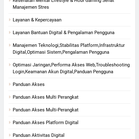
Kesehatan Mental Lifestyle & Hobi Gaming Sehat
Manajemen Stres
Layanan & Kepercayaan
Layanan Bantuan Digital & Pengalaman Pengguna
Manajemen Teknologi,Stabilitas Platform,Infrastruktur
Digital,Optimasi Sistem,Pengalaman Pengguna
Optimasi Jaringan,Performa Akses Web,Troubleshooting
Login,Keamanan Akun Digital,Panduan Pengguna
Panduan Akses
Panduan Akses Multi Perangkat
Panduan Akses Multi-Perangkat
Panduan Akses Platform Digital
Panduan Aktivitas Digital