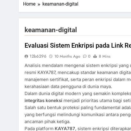
Home
keamanan-digital
keamanan-digital
Evaluasi Sistem Enkripsi pada Link
12b6296
10 Months Ago
0
8 Mins
Analisis mendalam mengenai sistem enkripsi yang d
resmi KAYA787, mencakup standar keamanan digita
manajemen sertifikat, serta peran enkripsi dalam m
kerahasiaan data pengguna di dunia maya.
Dalam dunia digital modern yang semakin komplek
integritas koneksi
menjadi prioritas utama bagi seti
Salah satu bentuk proteksi paling fundamental ada
yang berfungsi melindungi komunikasi antara peng
ancaman pihak ketiga.
Pada platform
KAYA787
, sistem enkripsi diterapk