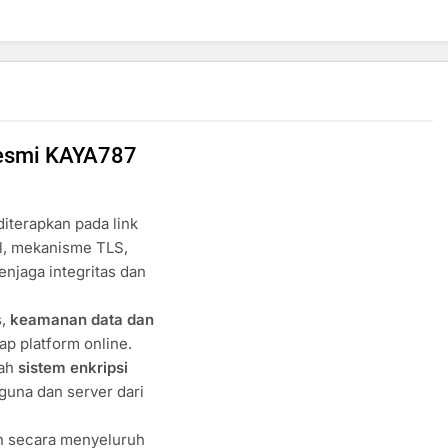
 Resmi KAYA787
iterapkan pada link
l, mekanisme TLS,
enjaga integritas dan
s,
keamanan data dan
ap platform online.
lah
sistem enkripsi
guna dan server dari
an secara menyeluruh