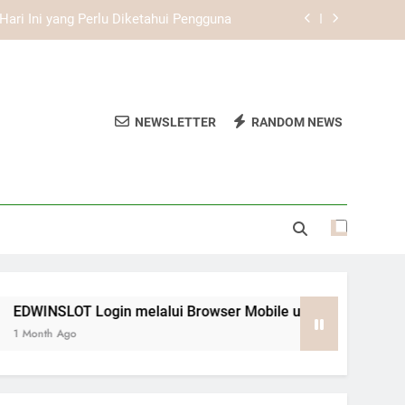
Hari Ini yang Perlu Diketahui Pengguna
obile untuk Pengalaman Lebih Efisien
dengan Langkah yang Aman dan Terarah
NEWSLETTER
RANDOM NEWS
4D Login dengan Koneksi yang Stabil
Hari Ini yang Perlu Diketahui Pengguna
obile untuk Pengalaman Lebih Efisien
dengan Langkah yang Aman dan Terarah
 Login melalui Browser Mobile untuk Pengalaman Lebih Efis