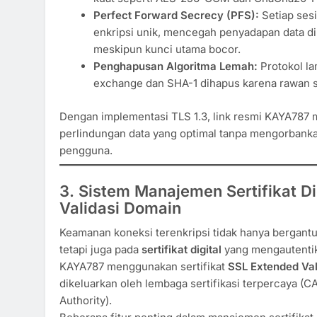
Perfect Forward Secrecy (PFS):
Setiap sesi
enkripsi unik, mencegah penyadapan data d
meskipun kunci utama bocor.
Penghapusan Algoritma Lemah:
Protokol la
exchange dan SHA-1 dihapus karena rawan se
Dengan implementasi TLS 1.3, link resmi KAYA787 
perlindungan data yang optimal tanpa mengorbank
pengguna.
3. Sistem Manajemen Sertifikat Di
Validasi Domain
Keamanan koneksi terenkripsi tidak hanya bergantu
tetapi juga pada
sertifikat digital
yang mengautentik
KAYA787 menggunakan sertifikat
SSL Extended Val
dikeluarkan oleh lembaga sertifikasi terpercaya (C
Authority).