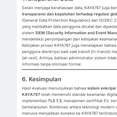
Selain menjaga kerahasiaan data, KAYA787 juga b
transparansi dan kepatuhan terhadap regulasi glo
(General Data Protection Regulation) dan ISO/IEC 27
yang melibatkan data pengguna dicatat dan dipanta
sistem
SIEM (Security Information and Event Ma
mendeteksi penyimpangan dari kebijakan keamanan 
Kebijakan privasi KAYA787 juga menetapkan bahwa
pengguna dienkripsi baik saat transit (in-transit) 
(at-rest). Artinya, bahkan administrator sistem tid
informasi tanpa otorisasi formal.
6. Kesimpulan
Hasil evaluasi menunjukkan bahwa
sistem enkripsi
KAYA787
telah memenuhi standar keamanan digital 
implementasi
TLS 1.3
, manajemen sertifikat EV, se
berkelanjutan. Kombinasi antara teknologi moder
manusia menjadikan koneksi ke KAYA787 terlindungi