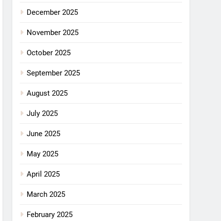
December 2025
November 2025
October 2025
September 2025
August 2025
July 2025
June 2025
May 2025
April 2025
March 2025
February 2025