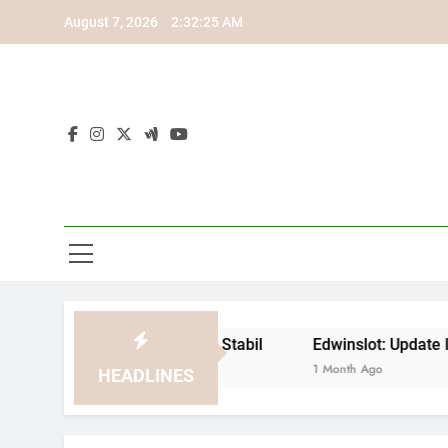
Skip
August 7, 2026
2:32:26 AM
to
content
Bitl
Dapatkan I
an Koneksi yang Stabil
Edwinslot: Update Informasi Te
1 Month Ago
HEADLINES