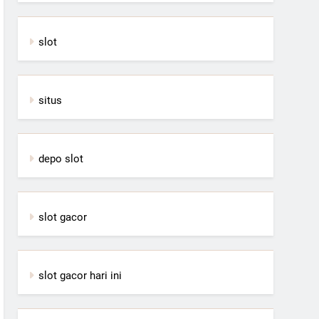
slot
situs
depo slot
slot gacor
slot gacor hari ini