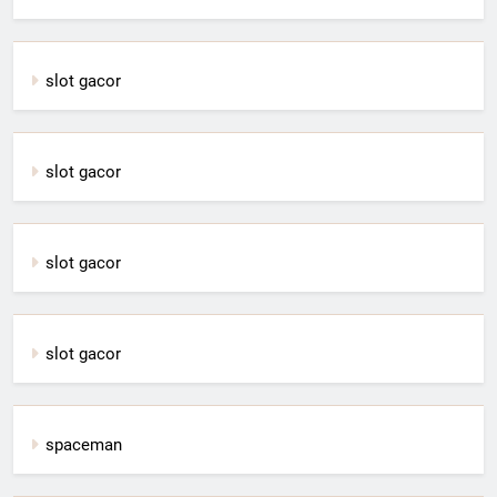
slot gacor
slot gacor
slot gacor
slot gacor
spaceman