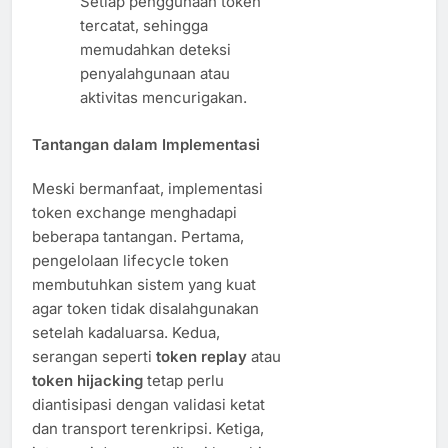
Setiap penggunaan token
tercatat, sehingga
memudahkan deteksi
penyalahgunaan atau
aktivitas mencurigakan.
Tantangan dalam Implementasi
Meski bermanfaat, implementasi
token exchange menghadapi
beberapa tantangan. Pertama,
pengelolaan lifecycle token
membutuhkan sistem yang kuat
agar token tidak disalahgunakan
setelah kadaluarsa. Kedua,
serangan seperti
token replay
atau
token hijacking
tetap perlu
diantisipasi dengan validasi ketat
dan transport terenkripsi. Ketiga,