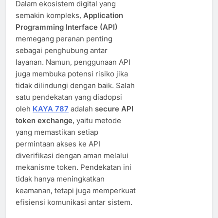
Dalam ekosistem digital yang
semakin kompleks,
Application
Programming Interface (API)
memegang peranan penting
sebagai penghubung antar
layanan. Namun, penggunaan API
juga membuka potensi risiko jika
tidak dilindungi dengan baik. Salah
satu pendekatan yang diadopsi
oleh
KAYA 787
adalah
secure API
token exchange
, yaitu metode
yang memastikan setiap
permintaan akses ke API
diverifikasi dengan aman melalui
mekanisme token. Pendekatan ini
tidak hanya meningkatkan
keamanan, tetapi juga memperkuat
efisiensi komunikasi antar sistem.