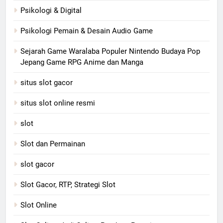
Psikologi & Digital
Psikologi Pemain & Desain Audio Game
Sejarah Game Waralaba Populer Nintendo Budaya Pop
Jepang Game RPG Anime dan Manga
situs slot gacor
situs slot online resmi
slot
Slot dan Permainan
slot gacor
Slot Gacor, RTP, Strategi Slot
Slot Online