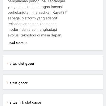
pengalaman pengguna. Tantangan
yang ada dikelola dengan inovasi
berkelanjutan, menjadikan Kaya787
sebagai platform yang adaptif
terhadap ancaman keamanan
modern dan siap menghadapi
evolusi teknologi di masa depan.
Read More
situs slot gacor
situs gacor
situs link slot gacor