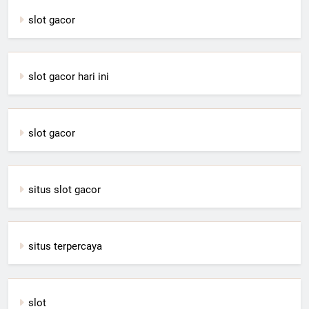
slot gacor
slot gacor hari ini
slot gacor
situs slot gacor
situs terpercaya
slot