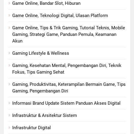
Game Online, Bandar Slot, Hiburan
Game Online, Teknologi Digital, Ulasan Platform
Game Online, Tips & Trik Gaming, Tutorial Teknis, Mobile
Gaming, Strategi Game, Panduan Pemula, Keamanan
Akun
Gaming Lifestyle & Wellness
Gaming, Kesehatan Mental, Pengembangan Diri, Teknik
Fokus, Tips Gaming Sehat
Gaming, Produktivitas, Keterampilan Bermain Game, Tips
Gaming, Pengembangan Diri
Informasi Brand Update Sistem Panduan Akses Digital
Infrastruktur & Arsitektur Sistem
Infrastruktur Digital