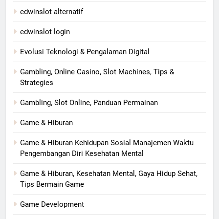
edwinslot alternatif
edwinslot login
Evolusi Teknologi & Pengalaman Digital
Gambling, Online Casino, Slot Machines, Tips &
Strategies
Gambling, Slot Online, Panduan Permainan
Game & Hiburan
Game & Hiburan Kehidupan Sosial Manajemen Waktu
Pengembangan Diri Kesehatan Mental
Game & Hiburan, Kesehatan Mental, Gaya Hidup Sehat,
Tips Bermain Game
Game Development