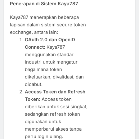
Penerapan di Sistem Kaya787
Kaya787 menerapkan beberapa
lapisan dalam sistem secure token
exchange, antara lain:
OAuth 2.0 dan OpenID
Connect:
Kaya787
menggunakan standar
industri untuk mengatur
bagaimana token
dikeluarkan, divalidasi, dan
dicabut.
Access Token dan Refresh
Token:
Access token
diberikan untuk sesi singkat,
sedangkan refresh token
digunakan untuk
memperbarui akses tanpa
perlu login ulang.