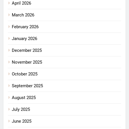
April 2026
March 2026
February 2026
January 2026
December 2025
November 2025
October 2025
September 2025
August 2025
July 2025
June 2025