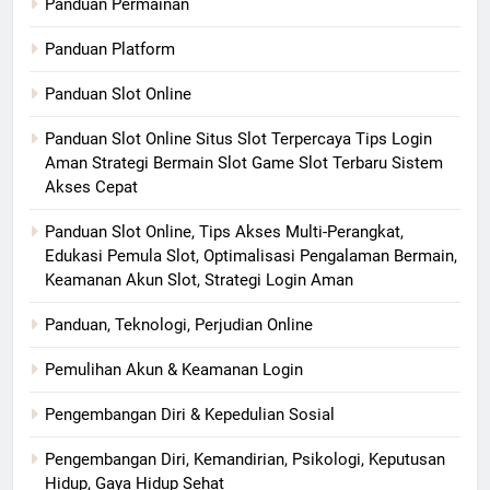
Panduan Permainan
Panduan Platform
Panduan Slot Online
Panduan Slot Online Situs Slot Terpercaya Tips Login
Aman Strategi Bermain Slot Game Slot Terbaru Sistem
Akses Cepat
Panduan Slot Online, Tips Akses Multi-Perangkat,
Edukasi Pemula Slot, Optimalisasi Pengalaman Bermain,
Keamanan Akun Slot, Strategi Login Aman
Panduan, Teknologi, Perjudian Online
Pemulihan Akun & Keamanan Login
Pengembangan Diri & Kepedulian Sosial
Pengembangan Diri, Kemandirian, Psikologi, Keputusan
Hidup, Gaya Hidup Sehat