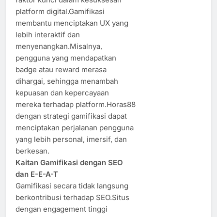
platform digital.Gamifikasi
membantu menciptakan UX yang
lebih interaktif dan
menyenangkan.Misalnya,
pengguna yang mendapatkan
badge atau reward merasa
dihargai, sehingga menambah
kepuasan dan kepercayaan
mereka terhadap platform.Horas88
dengan strategi gamifikasi dapat
menciptakan perjalanan pengguna
yang lebih personal, imersif, dan
berkesan.
Kaitan Gamifikasi dengan SEO
dan E-E-A-T
Gamifikasi secara tidak langsung
berkontribusi terhadap SEO.Situs
dengan engagement tinggi