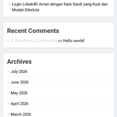
Login Lebah4D Aman dengan Kata Sandi yang Kuat dan
Mudah Dikelola
Recent Comments
A WordPress Commenter
on
Hello world!
Archives
July 2026
June 2026
May 2026
April 2026
March 2026