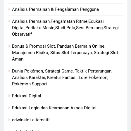
Analisis Permainan & Pengalaman Pengguna
Analisis Permainan,Pengamatan Ritme,Edukasi
Digital,Perilaku Mesin,Studi Pola,Sesi Berulang,Strategi
Observatif
Bonus & Promosi Slot, Panduan Bermain Online,
Manajemen Risiko, Situs Slot Terpercaya, Strategi Slot
Aman
Dunia Pokémon, Strategi Game, Taktik Pertarungan,
Analisis Karakter, Kreatur Fantasi, Lore Pokémon,
Pokémon Support
Edukasi Digital
Edukasi Login dan Keamanan Akses Digital
edwinslot alternatif