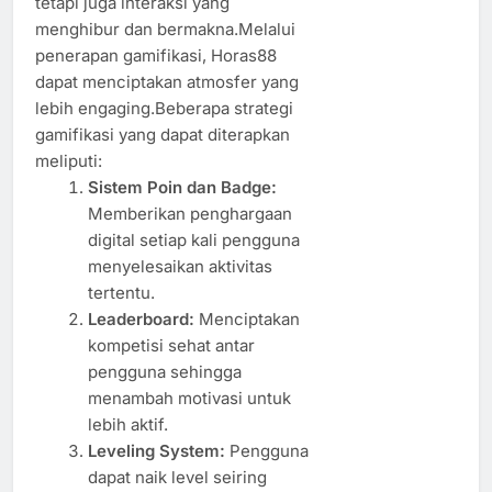
tetapi juga interaksi yang
menghibur dan bermakna.Melalui
penerapan gamifikasi, Horas88
dapat menciptakan atmosfer yang
lebih engaging.Beberapa strategi
gamifikasi yang dapat diterapkan
meliputi:
Sistem Poin dan Badge:
Memberikan penghargaan
digital setiap kali pengguna
menyelesaikan aktivitas
tertentu.
Leaderboard:
Menciptakan
kompetisi sehat antar
pengguna sehingga
menambah motivasi untuk
lebih aktif.
Leveling System:
Pengguna
dapat naik level seiring