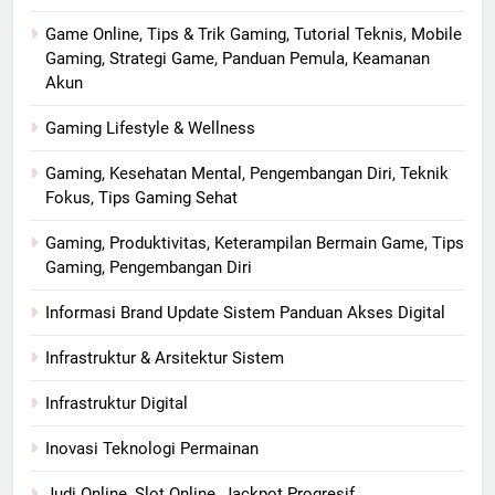
Game Online, Tips & Trik Gaming, Tutorial Teknis, Mobile
Gaming, Strategi Game, Panduan Pemula, Keamanan
Akun
Gaming Lifestyle & Wellness
Gaming, Kesehatan Mental, Pengembangan Diri, Teknik
Fokus, Tips Gaming Sehat
Gaming, Produktivitas, Keterampilan Bermain Game, Tips
Gaming, Pengembangan Diri
Informasi Brand Update Sistem Panduan Akses Digital
Infrastruktur & Arsitektur Sistem
Infrastruktur Digital
Inovasi Teknologi Permainan
Judi Online, Slot Online, Jackpot Progresif