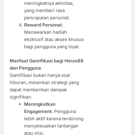
meningkatnya aktivitas,
yang memberi rasa
pencapaian personal.
Reward Personal:
Menawarkan hadiah
eksklusif atau akses khusus
bagi pengguna yang loyal.
Manfaat Gamifikasi bagi Horas88
dan Pengguna
Gamifikasi bukan hanya soal
hiburan, melainkan strategi yang
dapat memberikan dampak
signifikan:
Meningkatkan
Engagement:
Pengguna
lebih aktif karena terdorong
menyelesaikan tantangan
atau misi.