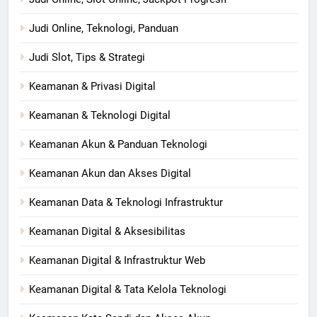
Judi Online, Teknologi, Panduan
Judi Slot, Tips & Strategi
Keamanan & Privasi Digital
Keamanan & Teknologi Digital
Keamanan Akun & Panduan Teknologi
Keamanan Akun dan Akses Digital
Keamanan Data & Teknologi Infrastruktur
Keamanan Digital & Aksesibilitas
Keamanan Digital & Infrastruktur Web
Keamanan Digital & Tata Kelola Teknologi