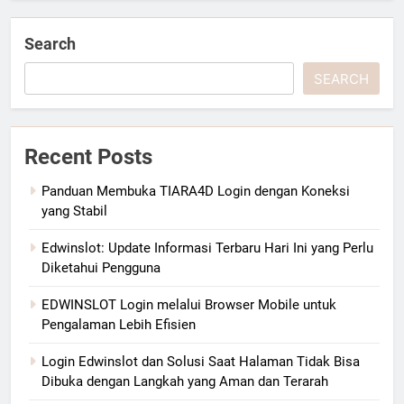
Search
SEARCH
Recent Posts
Panduan Membuka TIARA4D Login dengan Koneksi
yang Stabil
Edwinslot: Update Informasi Terbaru Hari Ini yang Perlu
Diketahui Pengguna
EDWINSLOT Login melalui Browser Mobile untuk
Pengalaman Lebih Efisien
Login Edwinslot dan Solusi Saat Halaman Tidak Bisa
Dibuka dengan Langkah yang Aman dan Terarah