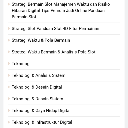
Strategi Bermain Slot Manajemen Waktu dan Risiko
Hiburan Digital Tips Pemula Judi Online Panduan
Bermain Slot
Strategi Slot Panduan Slot 4D Fitur Permainan
Strategi Waktu & Pola Bermain
Strategi Waktu Bermain & Analisis Pola Slot
Teknologi
Teknologi & Analisis Sistem
Teknologi & Desain Digital
Teknologi & Desain Sistem
Teknologi & Gaya Hidup Digital
Teknologi & Infrastruktur Digital