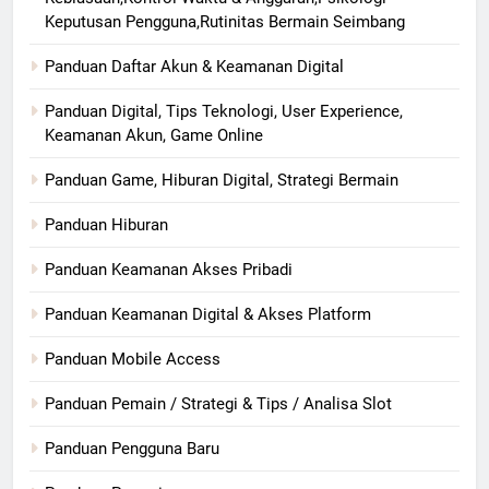
Keputusan Pengguna,Rutinitas Bermain Seimbang
Panduan Daftar Akun & Keamanan Digital
Panduan Digital, Tips Teknologi, User Experience,
Keamanan Akun, Game Online
Panduan Game, Hiburan Digital, Strategi Bermain
Panduan Hiburan
Panduan Keamanan Akses Pribadi
Panduan Keamanan Digital & Akses Platform
Panduan Mobile Access
Panduan Pemain / Strategi & Tips / Analisa Slot
Panduan Pengguna Baru