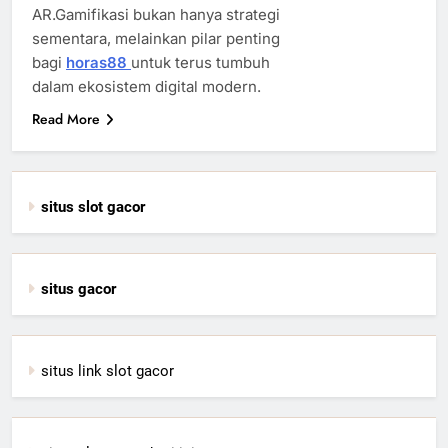
AR.Gamifikasi bukan hanya strategi
sementara, melainkan pilar penting
bagi
horas88
untuk terus tumbuh
dalam ekosistem digital modern.
Read More
situs slot gacor
situs gacor
situs link slot gacor