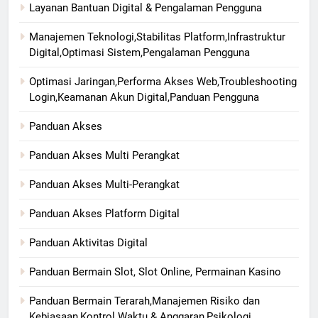
Layanan Bantuan Digital & Pengalaman Pengguna
Manajemen Teknologi,Stabilitas Platform,Infrastruktur
Digital,Optimasi Sistem,Pengalaman Pengguna
Optimasi Jaringan,Performa Akses Web,Troubleshooting
Login,Keamanan Akun Digital,Panduan Pengguna
Panduan Akses
Panduan Akses Multi Perangkat
Panduan Akses Multi-Perangkat
Panduan Akses Platform Digital
Panduan Aktivitas Digital
Panduan Bermain Slot, Slot Online, Permainan Kasino
Panduan Bermain Terarah,Manajemen Risiko dan
Kebiasaan,Kontrol Waktu & Anggaran,Psikologi