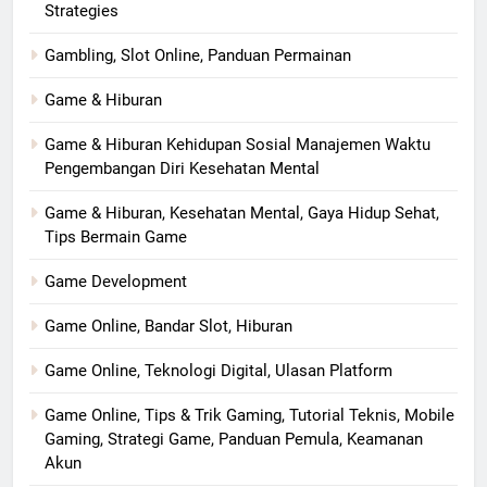
Strategies
Gambling, Slot Online, Panduan Permainan
Game & Hiburan
Game & Hiburan Kehidupan Sosial Manajemen Waktu
Pengembangan Diri Kesehatan Mental
Game & Hiburan, Kesehatan Mental, Gaya Hidup Sehat,
Tips Bermain Game
Game Development
Game Online, Bandar Slot, Hiburan
Game Online, Teknologi Digital, Ulasan Platform
Game Online, Tips & Trik Gaming, Tutorial Teknis, Mobile
Gaming, Strategi Game, Panduan Pemula, Keamanan
Akun