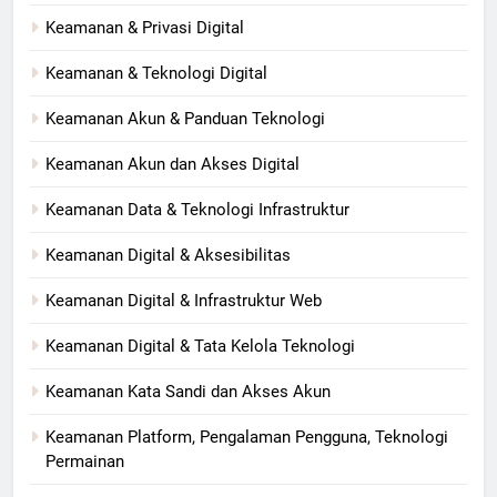
Keamanan & Privasi Digital
Keamanan & Teknologi Digital
Keamanan Akun & Panduan Teknologi
Keamanan Akun dan Akses Digital
Keamanan Data & Teknologi Infrastruktur
Keamanan Digital & Aksesibilitas
Keamanan Digital & Infrastruktur Web
Keamanan Digital & Tata Kelola Teknologi
Keamanan Kata Sandi dan Akses Akun
Keamanan Platform, Pengalaman Pengguna, Teknologi
Permainan