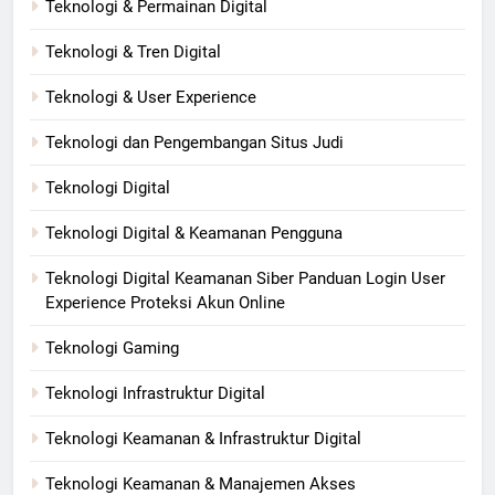
Teknologi & Permainan Digital
Teknologi & Tren Digital
Teknologi & User Experience
Teknologi dan Pengembangan Situs Judi
Teknologi Digital
Teknologi Digital & Keamanan Pengguna
Teknologi Digital Keamanan Siber Panduan Login User
Experience Proteksi Akun Online
Teknologi Gaming
Teknologi Infrastruktur Digital
Teknologi Keamanan & Infrastruktur Digital
Teknologi Keamanan & Manajemen Akses