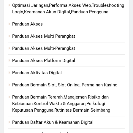
Optimasi Jaringan,Performa Akses Web,Troubleshooting
Login,Keamanan Akun Digital,Panduan Pengguna
Panduan Akses
Panduan Akses Multi Perangkat
Panduan Akses Multi-Perangkat
Panduan Akses Platform Digital
Panduan Aktivitas Digital
Panduan Bermain Slot, Slot Online, Permainan Kasino
Panduan Bermain Terarah,Manajemen Risiko dan
Kebiasaan,Kontrol Waktu & Anggaran,Psikologi
Keputusan Pengguna,Rutinitas Bermain Seimbang
Panduan Daftar Akun & Keamanan Digital