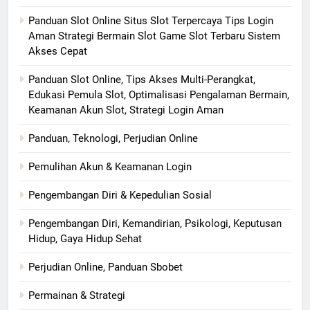
Panduan Slot Online Situs Slot Terpercaya Tips Login
Aman Strategi Bermain Slot Game Slot Terbaru Sistem
Akses Cepat
Panduan Slot Online, Tips Akses Multi-Perangkat,
Edukasi Pemula Slot, Optimalisasi Pengalaman Bermain,
Keamanan Akun Slot, Strategi Login Aman
Panduan, Teknologi, Perjudian Online
Pemulihan Akun & Keamanan Login
Pengembangan Diri & Kepedulian Sosial
Pengembangan Diri, Kemandirian, Psikologi, Keputusan
Hidup, Gaya Hidup Sehat
Perjudian Online, Panduan Sbobet
Permainan & Strategi