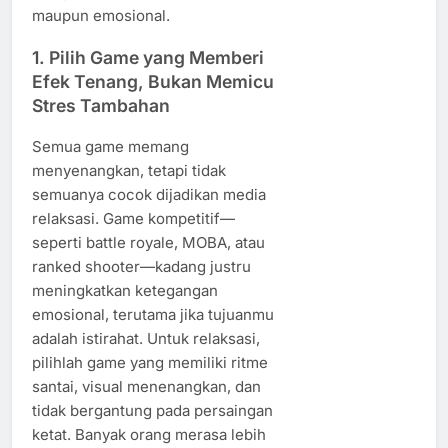
maupun emosional.
1. Pilih Game yang Memberi
Efek Tenang, Bukan Memicu
Stres Tambahan
Semua game memang
menyenangkan, tetapi tidak
semuanya cocok dijadikan media
relaksasi. Game kompetitif—
seperti battle royale, MOBA, atau
ranked shooter—kadang justru
meningkatkan ketegangan
emosional, terutama jika tujuanmu
adalah istirahat. Untuk relaksasi,
pilihlah game yang memiliki ritme
santai, visual menenangkan, dan
tidak bergantung pada persaingan
ketat. Banyak orang merasa lebih