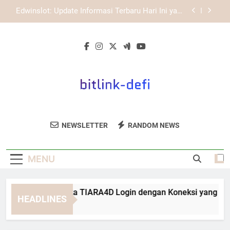
Skip
EDWINSLOT Login melalui Browser Mobile untuk
to
Pengalaman Lebih Efisien
content
Login Edwinslot dan Solusi Saat Halaman Tidak
Bisa Dibuka dengan Langkah yang Aman dan
Terarah
Panduan Membuka TIARA4D Login dengan
Koneksi yang Stabil
Edwinslot: Update Informasi Terbaru Hari Ini yang
Perlu Diketahui Pengguna
EDWINSLOT Login melalui Browser Mobile untuk
Pengalaman Lebih Efisien
Bitlink Defi
Dapatkan Informasi Terbaru Seputar Dunia
Login Edwinslot dan Solusi Saat Halaman Tidak
NEWSLETTER
RANDOM NEWS
Bisa Dibuka dengan Langkah yang Aman dan
DeFi Di Bitlink Defi.
Terarah
MENU
nduan Membuka TIARA4D Login dengan Koneksi yang Stabil
HEADLINES
Month Ago