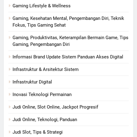
Gaming Lifestyle & Wellness
Gaming, Kesehatan Mental, Pengembangan Diri, Teknik
Fokus, Tips Gaming Sehat
Gaming, Produktivitas, Keterampilan Bermain Game, Tips
Gaming, Pengembangan Diri
Informasi Brand Update Sistem Panduan Akses Digital
Infrastruktur & Arsitektur Sistem
Infrastruktur Digital
Inovasi Teknologi Permainan
Judi Online, Slot Online, Jackpot Progresif
Judi Online, Teknologi, Panduan
Judi Slot, Tips & Strategi