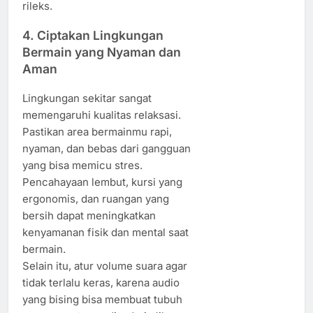
rileks.
4. Ciptakan Lingkungan
Bermain yang Nyaman dan
Aman
Lingkungan sekitar sangat
memengaruhi kualitas relaksasi.
Pastikan area bermainmu rapi,
nyaman, dan bebas dari gangguan
yang bisa memicu stres.
Pencahayaan lembut, kursi yang
ergonomis, dan ruangan yang
bersih dapat meningkatkan
kenyamanan fisik dan mental saat
bermain.
Selain itu, atur volume suara agar
tidak terlalu keras, karena audio
yang bising bisa membuat tubuh