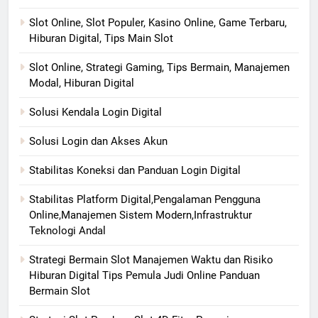
Slot Online, Slot Populer, Kasino Online, Game Terbaru,
Hiburan Digital, Tips Main Slot
Slot Online, Strategi Gaming, Tips Bermain, Manajemen
Modal, Hiburan Digital
Solusi Kendala Login Digital
Solusi Login dan Akses Akun
Stabilitas Koneksi dan Panduan Login Digital
Stabilitas Platform Digital,Pengalaman Pengguna
Online,Manajemen Sistem Modern,Infrastruktur
Teknologi Andal
Strategi Bermain Slot Manajemen Waktu dan Risiko
Hiburan Digital Tips Pemula Judi Online Panduan
Bermain Slot