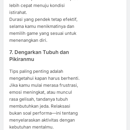
lebih cepat menuju kondisi
istirahat.
Durasi yang pendek tetap efektif,
selama kamu menikmatinya dan
memilih game yang sesuai untuk
menenangkan diri.
7. Dengarkan Tubuh dan
Pikiranmu
Tips paling penting adalah
mengetahui kapan harus berhenti.
Jika kamu mulai merasa frustrasi,
emosi meningkat, atau muncul
rasa gelisah, tandanya tubuh
membutuhkan jeda. Relaksasi
bukan soal performa—ini tentang
menyelaraskan aktivitas dengan
kebutuhan mentalmu.