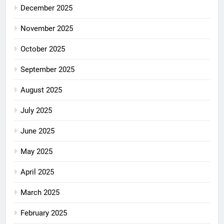
December 2025
November 2025
October 2025
September 2025
August 2025
July 2025
June 2025
May 2025
April 2025
March 2025
February 2025