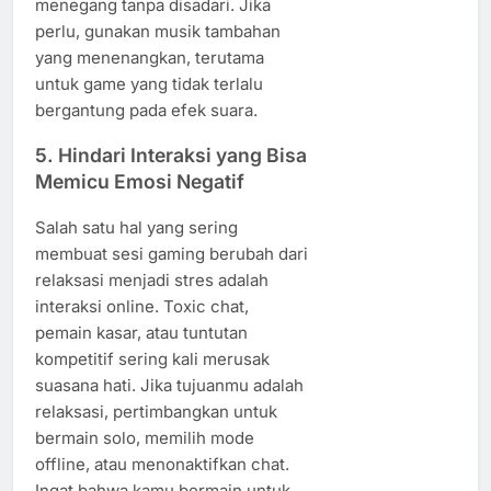
menegang tanpa disadari. Jika
perlu, gunakan musik tambahan
yang menenangkan, terutama
untuk game yang tidak terlalu
bergantung pada efek suara.
5. Hindari Interaksi yang Bisa
Memicu Emosi Negatif
Salah satu hal yang sering
membuat sesi gaming berubah dari
relaksasi menjadi stres adalah
interaksi online. Toxic chat,
pemain kasar, atau tuntutan
kompetitif sering kali merusak
suasana hati. Jika tujuanmu adalah
relaksasi, pertimbangkan untuk
bermain solo, memilih mode
offline, atau menonaktifkan chat.
Ingat bahwa kamu bermain untuk