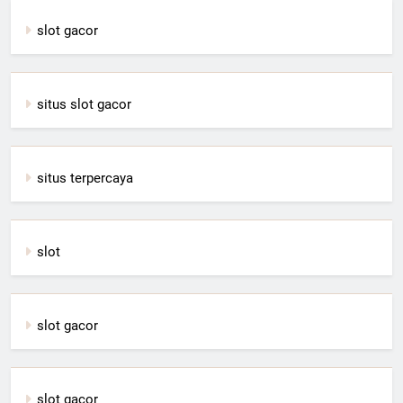
slot gacor
situs slot gacor
situs terpercaya
slot
slot gacor
slot gacor