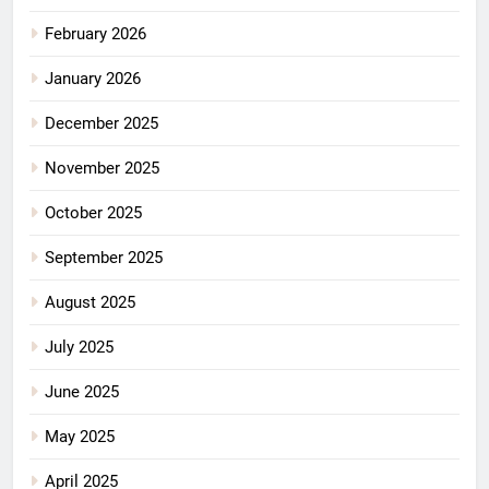
February 2026
January 2026
December 2025
November 2025
October 2025
September 2025
August 2025
July 2025
June 2025
May 2025
April 2025