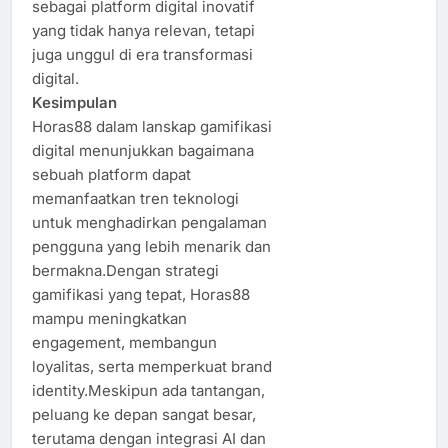
sebagai platform digital inovatif
yang tidak hanya relevan, tetapi
juga unggul di era transformasi
digital.
Kesimpulan
Horas88 dalam lanskap gamifikasi
digital menunjukkan bagaimana
sebuah platform dapat
memanfaatkan tren teknologi
untuk menghadirkan pengalaman
pengguna yang lebih menarik dan
bermakna.Dengan strategi
gamifikasi yang tepat, Horas88
mampu meningkatkan
engagement, membangun
loyalitas, serta memperkuat brand
identity.Meskipun ada tantangan,
peluang ke depan sangat besar,
terutama dengan integrasi AI dan