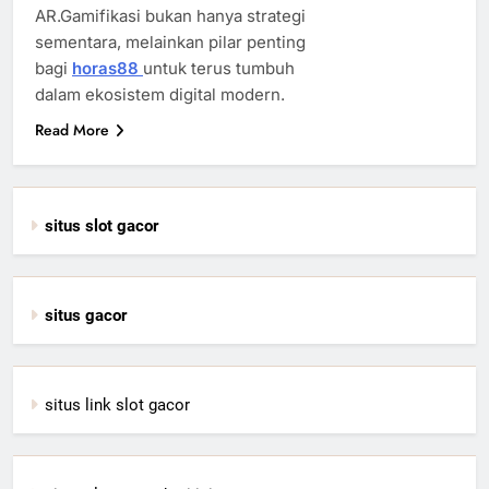
AR.Gamifikasi bukan hanya strategi
sementara, melainkan pilar penting
bagi
horas88
untuk terus tumbuh
dalam ekosistem digital modern.
Read More
situs slot gacor
situs gacor
situs link slot gacor