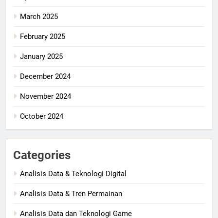
March 2025
February 2025
January 2025
December 2024
November 2024
October 2024
Categories
Analisis Data & Teknologi Digital
Analisis Data & Tren Permainan
Analisis Data dan Teknologi Game