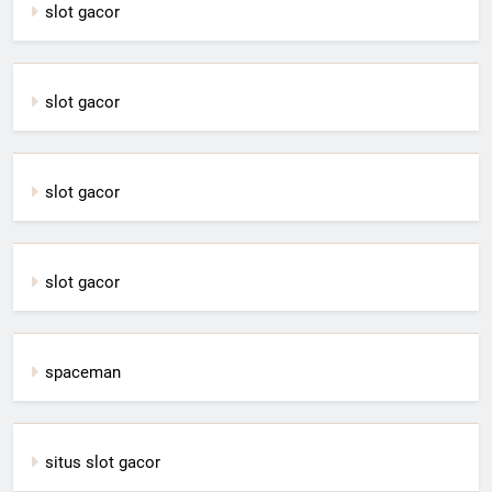
slot gacor
slot gacor
slot gacor
slot gacor
spaceman
situs slot gacor