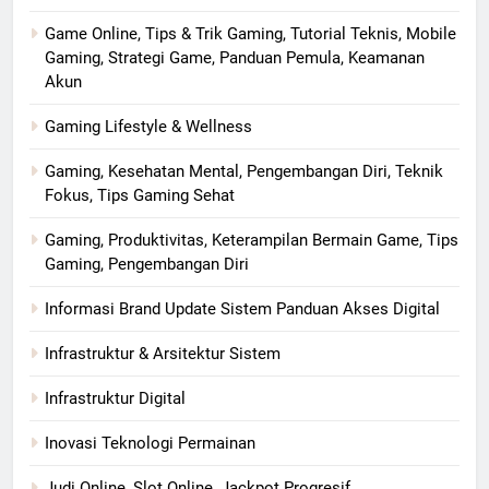
Game Online, Tips & Trik Gaming, Tutorial Teknis, Mobile
Gaming, Strategi Game, Panduan Pemula, Keamanan
Akun
Gaming Lifestyle & Wellness
Gaming, Kesehatan Mental, Pengembangan Diri, Teknik
Fokus, Tips Gaming Sehat
Gaming, Produktivitas, Keterampilan Bermain Game, Tips
Gaming, Pengembangan Diri
Informasi Brand Update Sistem Panduan Akses Digital
Infrastruktur & Arsitektur Sistem
Infrastruktur Digital
Inovasi Teknologi Permainan
Judi Online, Slot Online, Jackpot Progresif