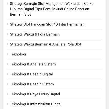
Strategi Bermain Slot Manajemen Waktu dan Risiko
Hiburan Digital Tips Pemula Judi Online Panduan
Bermain Slot
Strategi Slot Panduan Slot 4D Fitur Permainan
Strategi Waktu & Pola Bermain
Strategi Waktu Bermain & Analisis Pola Slot
Teknologi
Teknologi & Analisis Sistem
Teknologi & Desain Digital
Teknologi & Desain Sistem
Teknologi & Gaya Hidup Digital
Teknologi & Infrastruktur Digital