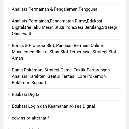
Analisis Permainan & Pengalaman Pengguna
Analisis Permainan,Pengamatan Ritme,Edukasi
Digital,Perilaku Mesin,Studi Pola,Sesi Berulang,Strategi
Observatif
Bonus & Promosi Slot, Panduan Bermain Online,
Manajemen Risiko, Situs Slot Terpercaya, Strategi Slot
Aman
Dunia Pokémon, Strategi Game, Taktik Pertarungan,
Analisis Karakter, Kreatur Fantasi, Lore Pokémon,
Pokémon Support
Edukasi Digital
Edukasi Login dan Keamanan Akses Digital
edwinslot alternatif