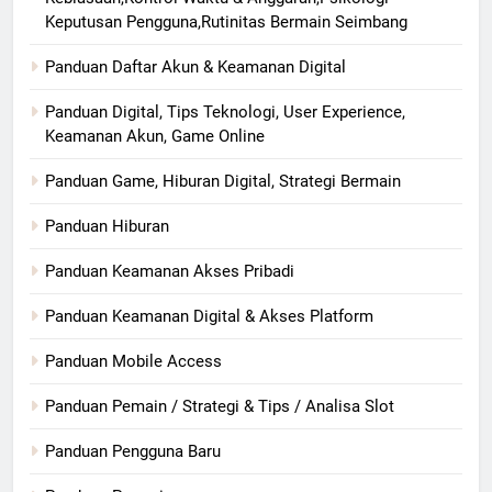
Keputusan Pengguna,Rutinitas Bermain Seimbang
Panduan Daftar Akun & Keamanan Digital
Panduan Digital, Tips Teknologi, User Experience,
Keamanan Akun, Game Online
Panduan Game, Hiburan Digital, Strategi Bermain
Panduan Hiburan
Panduan Keamanan Akses Pribadi
Panduan Keamanan Digital & Akses Platform
Panduan Mobile Access
Panduan Pemain / Strategi & Tips / Analisa Slot
Panduan Pengguna Baru