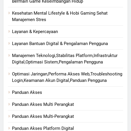
Bermain Game Keseimbangan Hidup
Kesehatan Mental Lifestyle & Hobi Gaming Sehat
Manajemen Stres
Layanan & Kepercayaan
Layanan Bantuan Digital & Pengalaman Pengguna
Manajemen Teknologi,Stabilitas Platform,Infrastruktur
Digital,Optimasi Sistem,Pengalaman Pengguna
Optimasi Jaringan,Performa Akses Web,Troubleshooting
Login,Keamanan Akun Digital,Panduan Pengguna
Panduan Akses
Panduan Akses Multi Perangkat
Panduan Akses Multi-Perangkat
Panduan Akses Platform Digital