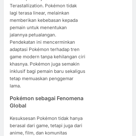
Terastallization. Pokémon tidak
lagi terasa linear, melainkan
memberikan kebebasan kepada
pemain untuk menentukan
jalannya petualangan.
Pendekatan ini mencerminkan
adaptasi Pokémon terhadap tren
game modern tanpa kehilangan ciri
khasnya. Pokémon juga semakin
inklusif bagi pemain baru sekaligus
tetap memuaskan penggemar
lama.
Pokémon sebagai Fenomena
Global
Kesuksesan Pokémon tidak hanya
berasal dari game, tetapi juga dari
anime, film, dan komunitas