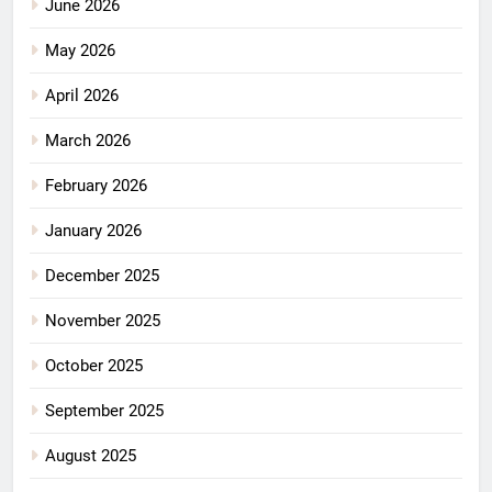
June 2026
May 2026
April 2026
March 2026
February 2026
January 2026
December 2025
November 2025
October 2025
September 2025
August 2025