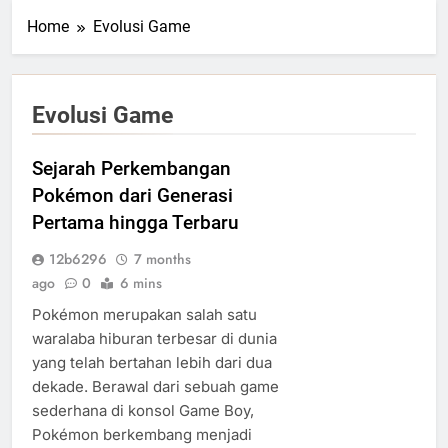
Home
Evolusi Game
Evolusi Game
Sejarah Perkembangan
Pokémon dari Generasi
Pertama hingga Terbaru
12b6296
7 months
ago
0
6 mins
Pokémon merupakan salah satu
waralaba hiburan terbesar di dunia
yang telah bertahan lebih dari dua
dekade. Berawal dari sebuah game
sederhana di konsol Game Boy,
Pokémon berkembang menjadi