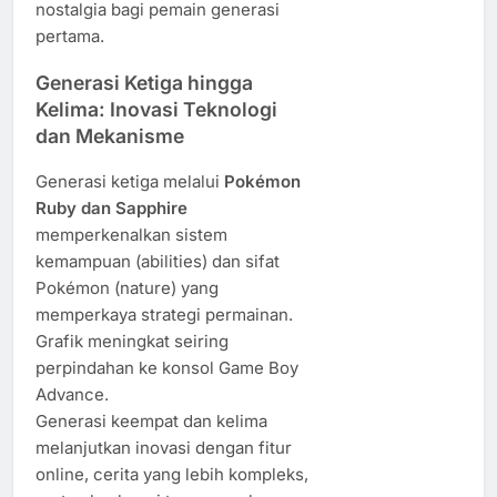
nostalgia bagi pemain generasi
pertama.
Generasi Ketiga hingga
Kelima: Inovasi Teknologi
dan Mekanisme
Generasi ketiga melalui
Pokémon
Ruby dan Sapphire
memperkenalkan sistem
kemampuan (abilities) dan sifat
Pokémon (nature) yang
memperkaya strategi permainan.
Grafik meningkat seiring
perpindahan ke konsol Game Boy
Advance.
Generasi keempat dan kelima
melanjutkan inovasi dengan fitur
online, cerita yang lebih kompleks,