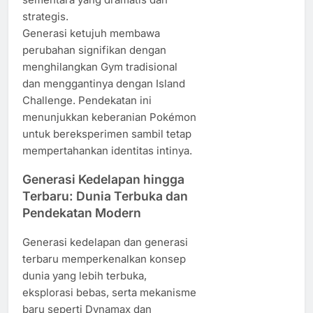
strategis.
Generasi ketujuh membawa
perubahan signifikan dengan
menghilangkan Gym tradisional
dan menggantinya dengan Island
Challenge. Pendekatan ini
menunjukkan keberanian Pokémon
untuk bereksperimen sambil tetap
mempertahankan identitas intinya.
Generasi Kedelapan hingga
Terbaru: Dunia Terbuka dan
Pendekatan Modern
Generasi kedelapan dan generasi
terbaru memperkenalkan konsep
dunia yang lebih terbuka,
eksplorasi bebas, serta mekanisme
baru seperti Dynamax dan