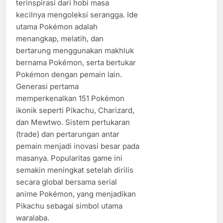
terinspirasi dari hobi masa
kecilnya mengoleksi serangga. Ide
utama Pokémon adalah
menangkap, melatih, dan
bertarung menggunakan makhluk
bernama Pokémon, serta bertukar
Pokémon dengan pemain lain.
Generasi pertama
memperkenalkan 151 Pokémon
ikonik seperti Pikachu, Charizard,
dan Mewtwo. Sistem pertukaran
(trade) dan pertarungan antar
pemain menjadi inovasi besar pada
masanya. Popularitas game ini
semakin meningkat setelah dirilis
secara global bersama serial
anime Pokémon, yang menjadikan
Pikachu sebagai simbol utama
waralaba.