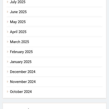
July 2025
June 2025
May 2025
April 2025
March 2025
February 2025
January 2025
December 2024
November 2024
October 2024