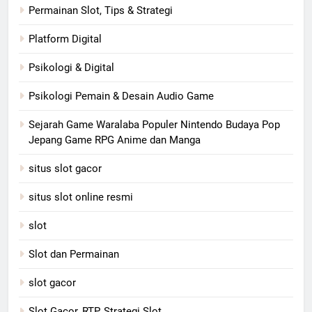
Permainan Slot, Tips & Strategi
Platform Digital
Psikologi & Digital
Psikologi Pemain & Desain Audio Game
Sejarah Game Waralaba Populer Nintendo Budaya Pop
Jepang Game RPG Anime dan Manga
situs slot gacor
situs slot online resmi
slot
Slot dan Permainan
slot gacor
Slot Gacor, RTP, Strategi Slot