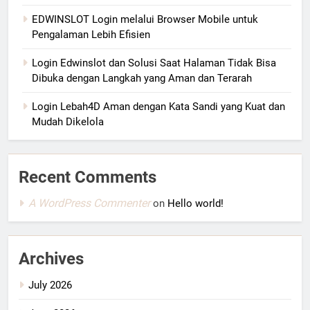
EDWINSLOT Login melalui Browser Mobile untuk
Pengalaman Lebih Efisien
Login Edwinslot dan Solusi Saat Halaman Tidak Bisa
Dibuka dengan Langkah yang Aman dan Terarah
Login Lebah4D Aman dengan Kata Sandi yang Kuat dan
Mudah Dikelola
Recent Comments
A WordPress Commenter
on
Hello world!
Archives
July 2026