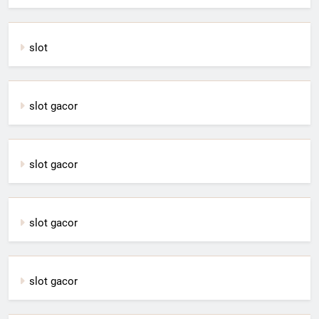
slot
slot gacor
slot gacor
slot gacor
slot gacor