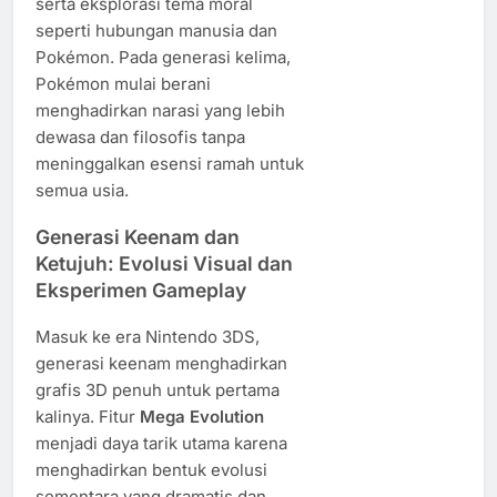
serta eksplorasi tema moral
seperti hubungan manusia dan
Pokémon. Pada generasi kelima,
Pokémon mulai berani
menghadirkan narasi yang lebih
dewasa dan filosofis tanpa
meninggalkan esensi ramah untuk
semua usia.
Generasi Keenam dan
Ketujuh: Evolusi Visual dan
Eksperimen Gameplay
Masuk ke era Nintendo 3DS,
generasi keenam menghadirkan
grafis 3D penuh untuk pertama
kalinya. Fitur
Mega Evolution
menjadi daya tarik utama karena
menghadirkan bentuk evolusi
sementara yang dramatis dan