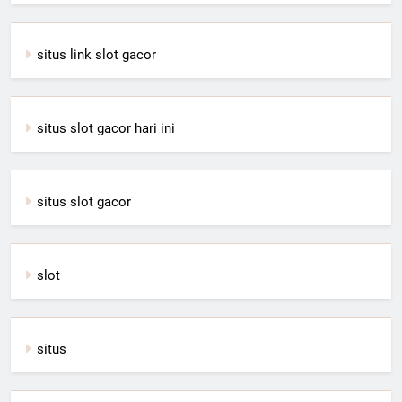
situs link slot gacor
situs slot gacor hari ini
situs slot gacor
slot
situs