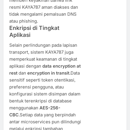
memberi keyakinan bahwa link
resmi KAYA787 aman diakses dan
tidak mengalami pemalsuan DNS
atau phishing.
Enkripsi di Tingkat
Aplikasi
Selain perlindungan pada lapisan
transport, sistem KAYA787 juga
memperkuat keamanan di tingkat
aplikasi dengan
data encryption at
rest
dan
encryption in transit
.Data
sensitif seperti token otentikasi,
preferensi pengguna, atau
konfigurasi sistem disimpan dalam
bentuk terenkripsi di database
menggunakan
AES-256-
CBC
.Setiap data yang berpindah
antar microservices pun dilindungi
melalui enkripsi tambahan