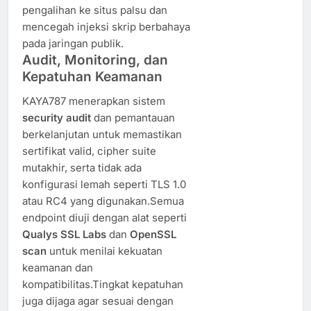
pengalihan ke situs palsu dan
mencegah injeksi skrip berbahaya
pada jaringan publik.
Audit, Monitoring, dan
Kepatuhan Keamanan
KAYA787 menerapkan sistem
security audit
dan pemantauan
berkelanjutan untuk memastikan
sertifikat valid, cipher suite
mutakhir, serta tidak ada
konfigurasi lemah seperti TLS 1.0
atau RC4 yang digunakan.Semua
endpoint diuji dengan alat seperti
Qualys SSL Labs
dan
OpenSSL
scan
untuk menilai kekuatan
keamanan dan
kompatibilitas.Tingkat kepatuhan
juga dijaga agar sesuai dengan