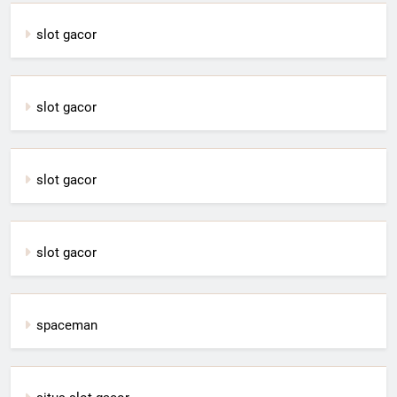
slot gacor
slot gacor
slot gacor
slot gacor
spaceman