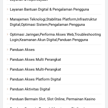
Layanan Bantuan Digital & Pengalaman Pengguna
Manajemen Teknologi,Stabilitas Platform,Infrastruktur
Digital,Optimasi Sistem,Pengalaman Pengguna
Optimasi Jaringan,Performa Akses Web,Troubleshooting
Login,Keamanan Akun Digital,Panduan Pengguna
Panduan Akses
Panduan Akses Multi Perangkat
Panduan Akses Multi-Perangkat
Panduan Akses Platform Digital
Panduan Aktivitas Digital
Panduan Bermain Slot, Slot Online, Permainan Kasino