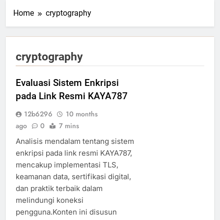
Home
cryptography
cryptography
Evaluasi Sistem Enkripsi
pada Link Resmi KAYA787
12b6296
10 months
ago
0
7 mins
Analisis mendalam tentang sistem
enkripsi pada link resmi KAYA787,
mencakup implementasi TLS,
keamanan data, sertifikasi digital,
dan praktik terbaik dalam
melindungi koneksi
pengguna.Konten ini disusun