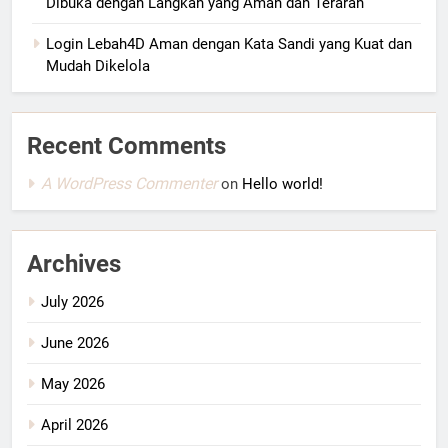
Dibuka dengan Langkah yang Aman dan Terarah
Login Lebah4D Aman dengan Kata Sandi yang Kuat dan
Mudah Dikelola
Recent Comments
A WordPress Commenter
on
Hello world!
Archives
July 2026
June 2026
May 2026
April 2026