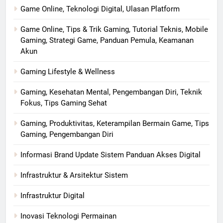
Game Online, Teknologi Digital, Ulasan Platform
Game Online, Tips & Trik Gaming, Tutorial Teknis, Mobile
Gaming, Strategi Game, Panduan Pemula, Keamanan
Akun
Gaming Lifestyle & Wellness
Gaming, Kesehatan Mental, Pengembangan Diri, Teknik
Fokus, Tips Gaming Sehat
Gaming, Produktivitas, Keterampilan Bermain Game, Tips
Gaming, Pengembangan Diri
Informasi Brand Update Sistem Panduan Akses Digital
Infrastruktur & Arsitektur Sistem
Infrastruktur Digital
Inovasi Teknologi Permainan