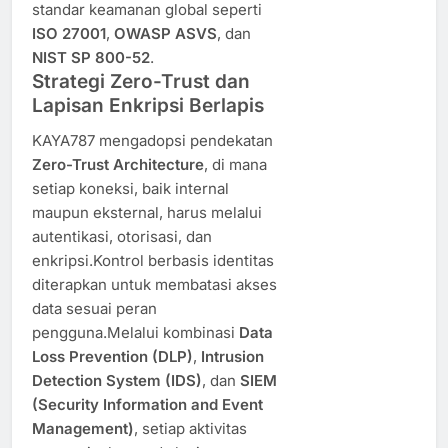
standar keamanan global seperti
ISO 27001
,
OWASP ASVS
, dan
NIST SP 800-52
.
Strategi Zero-Trust dan
Lapisan Enkripsi Berlapis
KAYA787 mengadopsi pendekatan
Zero-Trust Architecture
, di mana
setiap koneksi, baik internal
maupun eksternal, harus melalui
autentikasi, otorisasi, dan
enkripsi.Kontrol berbasis identitas
diterapkan untuk membatasi akses
data sesuai peran
pengguna.Melalui kombinasi
Data
Loss Prevention (DLP)
,
Intrusion
Detection System (IDS)
, dan
SIEM
(Security Information and Event
Management)
, setiap aktivitas