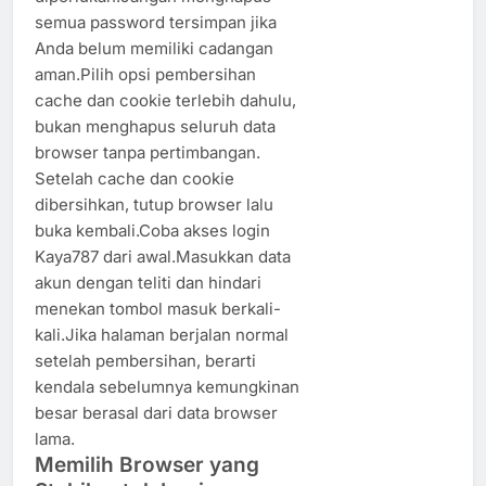
semua password tersimpan jika
Anda belum memiliki cadangan
aman.Pilih opsi pembersihan
cache dan cookie terlebih dahulu,
bukan menghapus seluruh data
browser tanpa pertimbangan.
Setelah cache dan cookie
dibersihkan, tutup browser lalu
buka kembali.Coba akses login
Kaya787 dari awal.Masukkan data
akun dengan teliti dan hindari
menekan tombol masuk berkali-
kali.Jika halaman berjalan normal
setelah pembersihan, berarti
kendala sebelumnya kemungkinan
besar berasal dari data browser
lama.
Memilih Browser yang