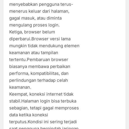
menyebabkan pengguna terus-
menerus keluar dari halaman,
gagal masuk, atau diminta
mengulang proses login.
Ketiga, browser belum
diperbarui.Browser versi lama
mungkin tidak mendukung elemen
keamanan atau tampilan
tertentu.Pembaruan browser
biasanya membawa perbaikan
performa, kompatibilitas, dan
perlindungan terhadap celah
keamanan.
Keempat, koneksi internet tidak
stabil.Halaman login bisa terbuka
sebagian, tetapi gagal memproses
data ketika koneksi
terputus.Kondisi ini sering terjadi
saat pengguna berpindah jaringan