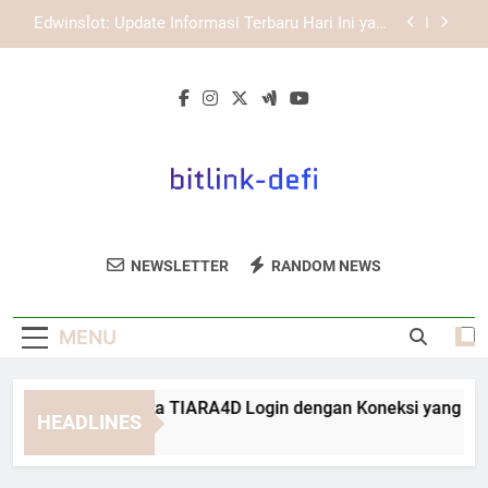
Skip
EDWINSLOT Login melalui Browser Mobile untuk
to
Pengalaman Lebih Efisien
content
Login Edwinslot dan Solusi Saat Halaman Tidak
Bisa Dibuka dengan Langkah yang Aman dan
Terarah
Panduan Membuka TIARA4D Login dengan
Koneksi yang Stabil
Edwinslot: Update Informasi Terbaru Hari Ini yang
Perlu Diketahui Pengguna
EDWINSLOT Login melalui Browser Mobile untuk
Pengalaman Lebih Efisien
Bitlink Defi
Dapatkan Informasi Terbaru Seputar Dunia
Login Edwinslot dan Solusi Saat Halaman Tidak
NEWSLETTER
RANDOM NEWS
Bisa Dibuka dengan Langkah yang Aman dan
DeFi Di Bitlink Defi.
Terarah
MENU
nduan Membuka TIARA4D Login dengan Koneksi yang Stabil
HEADLINES
Weeks Ago