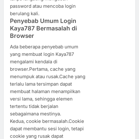
password atau mencoba login
berulang kali.
Penyebab Umum Login
Kaya787 Bermasalah di
Browser
Ada beberapa penyebab umum
yang membuat login Kaya787
mengalami kendala di
browser.Pertama, cache yang
menumpuk atau rusak.Cache yang
terlalu lama tersimpan dapat
membuat halaman menampilkan
versi lama, sehingga elemen
tertentu tidak berjalan
sebagaimana mestinya.
Kedua, cookie bermasalah.Cookie
dapat membantu sesi login, tetapi
cookie yang rusak dapat