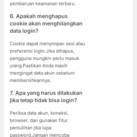
pembaruan keamanan terbaru.
6. Apakah menghapus
cookie akan menghilangkan
data login?
Cookie dapat menyimpan sesi atau
preferensi login.Jika dihapus,
pengguna mungkin perlu masuk
ulang.Pastikan Anda masih
mengingat data akun sebelum
membersihkannya.
7. Apa yang harus dilakukan
jika tetap tidak bisa login?
Periksa data akun, koneksi,
browser, dan gunakan fitur
pemulihan jika lupa
password.Jangan mencoba