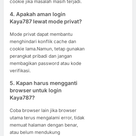
cookie jika masalah masih terjadi.
4. Apakah aman login
Kaya787 lewat mode privat?
Mode privat dapat membantu
menghindari konflik cache dan
cookie lama.Namun, tetap gunakan
perangkat pribadi dan jangan
membagikan password atau kode
verifikasi.
5. Kapan harus mengganti
browser untuk login
Kaya787?
Coba browser lain jika browser
utama terus mengalami error, tidak
memuat halaman dengan benar,
atau belum mendukung