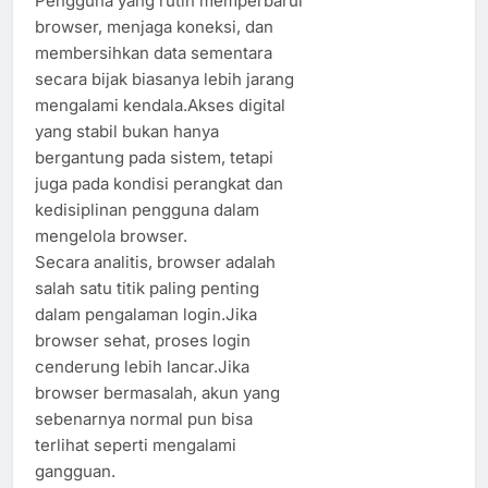
Pengguna yang rutin memperbarui
browser, menjaga koneksi, dan
membersihkan data sementara
secara bijak biasanya lebih jarang
mengalami kendala.Akses digital
yang stabil bukan hanya
bergantung pada sistem, tetapi
juga pada kondisi perangkat dan
kedisiplinan pengguna dalam
mengelola browser.
Secara analitis, browser adalah
salah satu titik paling penting
dalam pengalaman login.Jika
browser sehat, proses login
cenderung lebih lancar.Jika
browser bermasalah, akun yang
sebenarnya normal pun bisa
terlihat seperti mengalami
gangguan.