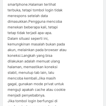
smartphone.Halaman terlihat
terbuka, tetapi tombol login tidak
merespons setelah data
dimasukkan.Pengguna mencoba
menekan beberapa kali, tetapi
tetap tidak terjadi apa-apa.
Dalam situasi seperti ini,
kemungkinan masalah bukan pada
akun, melainkan pada browser atau
koneksi.Langkah yang bisa
dilakukan adalah memuat ulang
halaman, memastikan koneksi
stabil, menutup tab lain, lalu
mencoba kembali.Jika masih
gagal, gunakan mode privat untuk
menguji apakah cache atau cookie
menjadi penyebabnya.
Jika tombol login berfungsi di