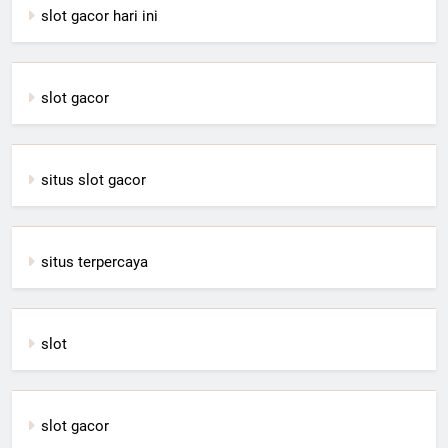
slot gacor hari ini
slot gacor
situs slot gacor
situs terpercaya
slot
slot gacor