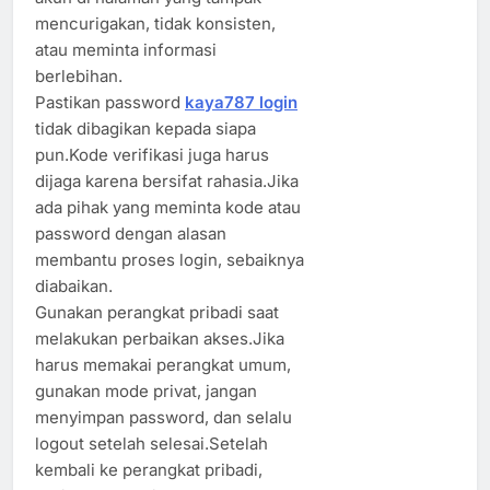
mencurigakan, tidak konsisten,
atau meminta informasi
berlebihan.
Pastikan password
kaya787 login
tidak dibagikan kepada siapa
pun.Kode verifikasi juga harus
dijaga karena bersifat rahasia.Jika
ada pihak yang meminta kode atau
password dengan alasan
membantu proses login, sebaiknya
diabaikan.
Gunakan perangkat pribadi saat
melakukan perbaikan akses.Jika
harus memakai perangkat umum,
gunakan mode privat, jangan
menyimpan password, dan selalu
logout setelah selesai.Setelah
kembali ke perangkat pribadi,