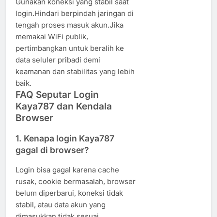
Gunakan koneksi yang stabil saat
login.Hindari berpindah jaringan di
tengah proses masuk akun.Jika
memakai WiFi publik,
pertimbangkan untuk beralih ke
data seluler pribadi demi
keamanan dan stabilitas yang lebih
baik.
FAQ Seputar Login
Kaya787 dan Kendala
Browser
1. Kenapa login Kaya787
gagal di browser?
Login bisa gagal karena cache
rusak, cookie bermasalah, browser
belum diperbarui, koneksi tidak
stabil, atau data akun yang
dimasukkan tidak sesuai.