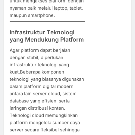
untuk mengakses platform dengan
nyaman baik melalui laptop, tablet,
maupun smartphone.
Infrastruktur Teknologi
yang Mendukung Platform
Agar platform dapat berjalan
dengan stabil, diperlukan
infrastruktur teknologi yang
kuat.Beberapa komponen
teknologi yang biasanya digunakan
dalam platform digital modern
antara lain server cloud, sistem
database yang efisien, serta
jaringan distribusi konten.
Teknologi cloud memungkinkan
platform mengelola sumber daya
server secara fleksibel sehingga