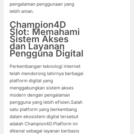
pengalaman penggunaan yang
lebih aman.
Champion4D
Slot: Memahami
Sistem Akses
dan Layanan
Pengguna Digital
Perkembangan teknologi internet
telah mendorong lahirnya berbagai
platform digital yang
menggabungkan sistem akses
modern dengan pengalaman
pengguna yang lebih efisien.Salah
satu platform yang berkembang
dalam ekosistem digital tersebut
adalah Champion4D.Platform ini
dikenal sebagai layanan berbasis