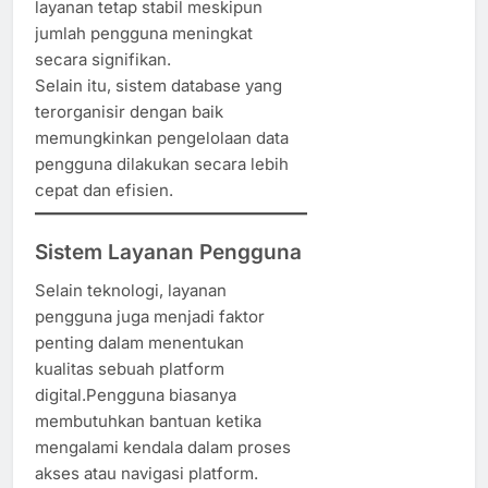
layanan tetap stabil meskipun
jumlah pengguna meningkat
secara signifikan.
Selain itu, sistem database yang
terorganisir dengan baik
memungkinkan pengelolaan data
pengguna dilakukan secara lebih
cepat dan efisien.
Sistem Layanan Pengguna
Selain teknologi, layanan
pengguna juga menjadi faktor
penting dalam menentukan
kualitas sebuah platform
digital.Pengguna biasanya
membutuhkan bantuan ketika
mengalami kendala dalam proses
akses atau navigasi platform.