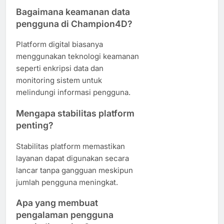
Bagaimana keamanan data
pengguna di Champion4D?
Platform digital biasanya
menggunakan teknologi keamanan
seperti enkripsi data dan
monitoring sistem untuk
melindungi informasi pengguna.
Mengapa stabilitas platform
penting?
Stabilitas platform memastikan
layanan dapat digunakan secara
lancar tanpa gangguan meskipun
jumlah pengguna meningkat.
Apa yang membuat
pengalaman pengguna