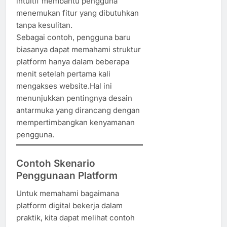
intuitif membantu pengguna
menemukan fitur yang dibutuhkan
tanpa kesulitan.
Sebagai contoh, pengguna baru
biasanya dapat memahami struktur
platform hanya dalam beberapa
menit setelah pertama kali
mengakses website.Hal ini
menunjukkan pentingnya desain
antarmuka yang dirancang dengan
mempertimbangkan kenyamanan
pengguna.
Contoh Skenario
Penggunaan Platform
Untuk memahami bagaimana
platform digital bekerja dalam
praktik, kita dapat melihat contoh