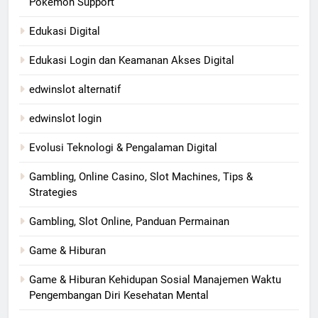
Pokémon Support
Edukasi Digital
Edukasi Login dan Keamanan Akses Digital
edwinslot alternatif
edwinslot login
Evolusi Teknologi & Pengalaman Digital
Gambling, Online Casino, Slot Machines, Tips &
Strategies
Gambling, Slot Online, Panduan Permainan
Game & Hiburan
Game & Hiburan Kehidupan Sosial Manajemen Waktu
Pengembangan Diri Kesehatan Mental