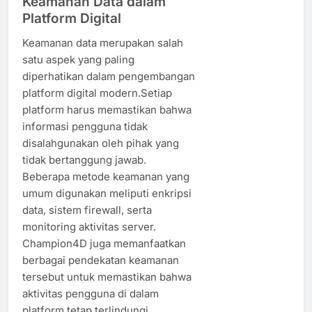
Keamanan Data dalam
Platform Digital
Keamanan data merupakan salah
satu aspek yang paling
diperhatikan dalam pengembangan
platform digital modern.Setiap
platform harus memastikan bahwa
informasi pengguna tidak
disalahgunakan oleh pihak yang
tidak bertanggung jawab.
Beberapa metode keamanan yang
umum digunakan meliputi enkripsi
data, sistem firewall, serta
monitoring aktivitas server.
Champion4D juga memanfaatkan
berbagai pendekatan keamanan
tersebut untuk memastikan bahwa
aktivitas pengguna di dalam
platform tetap terlindungi.