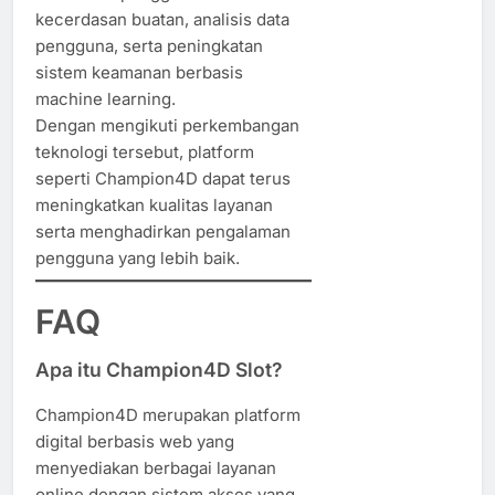
kecerdasan buatan, analisis data
pengguna, serta peningkatan
sistem keamanan berbasis
machine learning.
Dengan mengikuti perkembangan
teknologi tersebut, platform
seperti Champion4D dapat terus
meningkatkan kualitas layanan
serta menghadirkan pengalaman
pengguna yang lebih baik.
FAQ
Apa itu Champion4D Slot?
Champion4D merupakan platform
digital berbasis web yang
menyediakan berbagai layanan
online dengan sistem akses yang