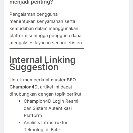
menjadi penting?
Pengalaman pengguna
menentukan kenyamanan serta
kemudahan dalam menggunakan
platform sehingga pengguna dapat
mengakses layanan secara efisien.
Internal Linking
Suggestion
Untuk memperkuat
cluster SEO
Champion4D
, artikel ini dapat
dihubungkan dengan topik berikut:
Champion4D Login Resmi
dan Sistem Autentikasi
Platform
Analisis Infrastruktur
Teknologi di Balik