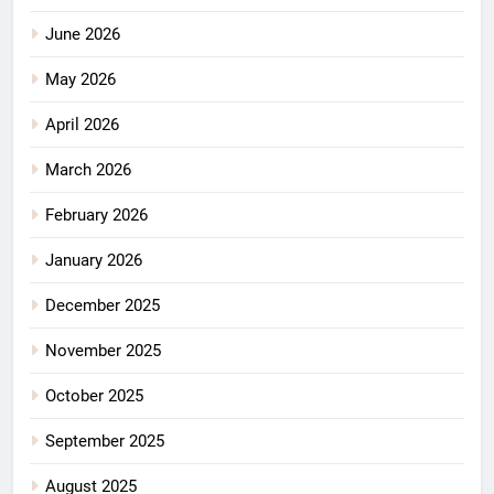
June 2026
May 2026
April 2026
March 2026
February 2026
January 2026
December 2025
November 2025
October 2025
September 2025
August 2025