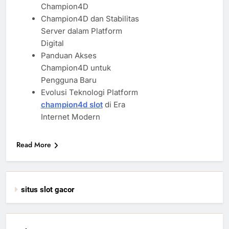
Champion4D
Champion4D dan Stabilitas
Server dalam Platform
Digital
Panduan Akses
Champion4D untuk
Pengguna Baru
Evolusi Teknologi Platform
champion4d slot
di Era
Internet Modern
Read More
situs slot gacor