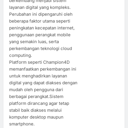
berkembang menjadi sistem
layanan digital yang kompleks.
Perubahan ini dipengaruhi oleh
beberapa faktor utama seperti
peningkatan kecepatan internet,
penggunaan perangkat mobile
yang semakin luas, serta
perkembangan teknologi cloud
computing.
Platform seperti Champion4D
memanfaatkan perkembangan ini
untuk menghadirkan layanan
digital yang dapat diakses dengan
mudah oleh pengguna dari
berbagai perangkat.Sistem
platform dirancang agar tetap
stabil baik diakses melalui
komputer desktop maupun
smartphone.