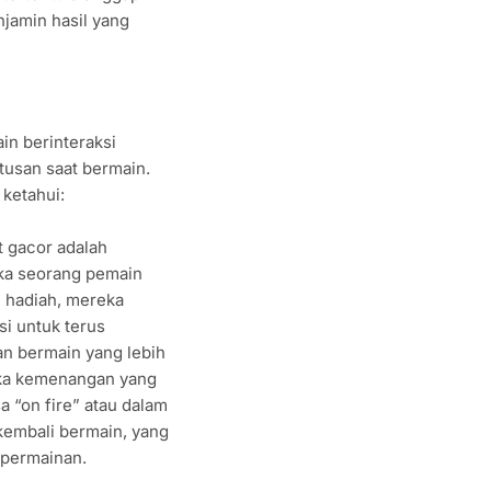
jamin hasil yang
in berinteraksi
usan saat bermain.
ketahui:
t gacor adalah
ika seorang pemain
 hadiah, mereka
i untuk terus
an bermain yang lebih
ka kemenangan yang
 “on fire” atau dalam
kembali bermain, yang
 permainan.