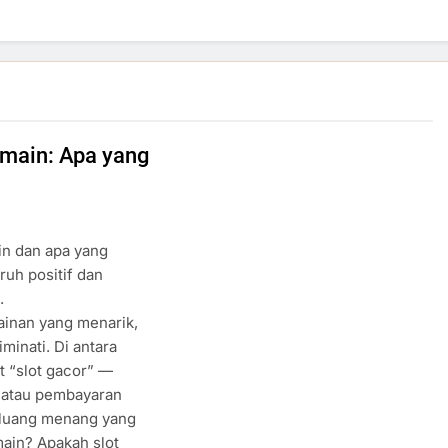
main: Apa yang
in dan apa yang
uh positif dan
.
ainan yang menarik,
minati. Di antara
t “slot gacor” —
 atau pembayaran
eluang menang yang
ain? Apakah slot