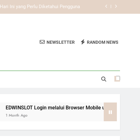
Hari Ini yang Perlu Diketahui Pengguna
obile untuk Pengalaman Lebih Efisien
dengan Langkah yang Aman dan Terarah
NEWSLETTER
RANDOM NEWS
4D Login dengan Koneksi yang Stabil
Hari Ini yang Perlu Diketahui Pengguna
obile untuk Pengalaman Lebih Efisien
dengan Langkah yang Aman dan Terarah
 Login melalui Browser Mobile untuk Pengalaman Lebih Efis