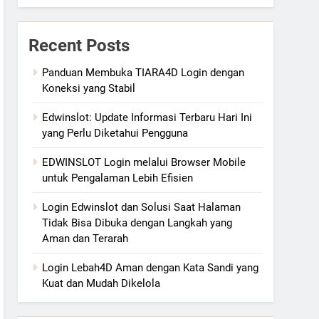
Recent Posts
Panduan Membuka TIARA4D Login dengan
Koneksi yang Stabil
Edwinslot: Update Informasi Terbaru Hari Ini
yang Perlu Diketahui Pengguna
EDWINSLOT Login melalui Browser Mobile
untuk Pengalaman Lebih Efisien
Login Edwinslot dan Solusi Saat Halaman
Tidak Bisa Dibuka dengan Langkah yang
Aman dan Terarah
Login Lebah4D Aman dengan Kata Sandi yang
Kuat dan Mudah Dikelola