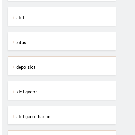
slot
situs
depo slot
slot gacor
slot gacor hari ini