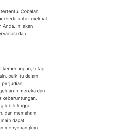
a
 tertentu. Cobalah
berbeda untuk melihat
 Anda. Ini akan
variasi dan
h kemenangan, tetapi
n, baik itu dalam
 perjudian
ngeluaran mereka dan
a keberuntungan,
lebih tinggi.
an, dan memahami
emain dapat
dan menyenangkan.