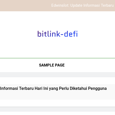
Edwinslot: Update Informasi Terbaru 
EDWINSLOT Login melalui Browser M
Login Edwinslot dan Solusi Saat Halaman Tidak Bisa Dibuka 
Panduan Membuka TIARA
ink Defi
Edwinslot: Update Informasi Terbaru 
nformasi Terbaru Seputar Dunia DeFi Di Bitlink Defi.
EDWINSLOT Login melalui Browser M
SAMPLE PAGE
Login Edwinslot dan Solusi Saat Halaman Tidak Bisa Dibuka 
rbaru Hari Ini yang Perlu Diketahui Pengguna
EDWINSLOT
1 Month Ago