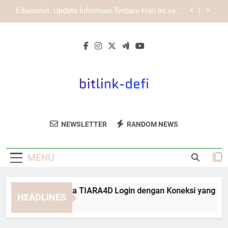
Skip
EDWINSLOT Login melalui Browser Mobile untuk
to
Pengalaman Lebih Efisien
content
Login Edwinslot dan Solusi Saat Halaman Tidak
Bisa Dibuka dengan Langkah yang Aman dan
Terarah
Panduan Membuka TIARA4D Login dengan
Koneksi yang Stabil
Edwinslot: Update Informasi Terbaru Hari Ini yang
Perlu Diketahui Pengguna
EDWINSLOT Login melalui Browser Mobile untuk
Pengalaman Lebih Efisien
Bitlink Defi
Dapatkan Informasi Terbaru Seputar Dunia
Login Edwinslot dan Solusi Saat Halaman Tidak
NEWSLETTER
RANDOM NEWS
Bisa Dibuka dengan Langkah yang Aman dan
DeFi Di Bitlink Defi.
Terarah
MENU
anduan Membuka TIARA4D Login dengan Koneksi yang Stabil
HEADLINES
 Weeks Ago