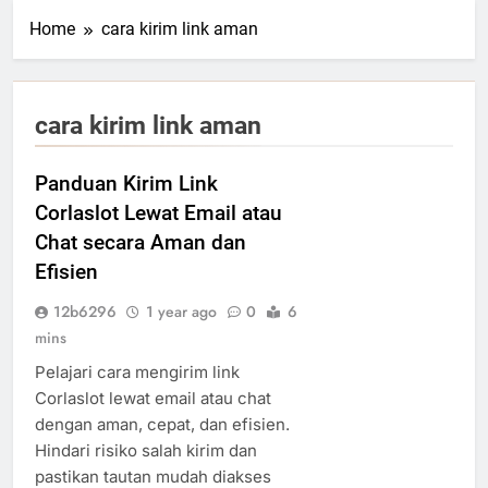
Home
cara kirim link aman
cara kirim link aman
Panduan Kirim Link
Corlaslot Lewat Email atau
Chat secara Aman dan
Efisien
12b6296
1 year ago
0
6
mins
Pelajari cara mengirim link
Corlaslot lewat email atau chat
dengan aman, cepat, dan efisien.
Hindari risiko salah kirim dan
pastikan tautan mudah diakses