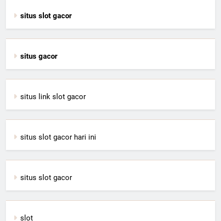
situs slot gacor
situs gacor
situs link slot gacor
situs slot gacor hari ini
situs slot gacor
slot