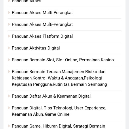
Panduan Akses
Panduan Akses Multi Perangkat
Panduan Akses Multi-Perangkat
Panduan Akses Platform Digital
Panduan Aktivitas Digital
Panduan Bermain Slot, Slot Online, Permainan Kasino
Panduan Bermain Terarah,Manajemen Risiko dan
Kebiasaan,Kontrol Waktu & Anggaran,Psikologi
Keputusan Pengguna,Rutinitas Bermain Seimbang
Panduan Daftar Akun & Keamanan Digital
Panduan Digital, Tips Teknologi, User Experience,
Keamanan Akun, Game Online
Panduan Game, Hiburan Digital, Strategi Bermain