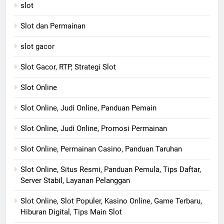
slot
Slot dan Permainan
slot gacor
Slot Gacor, RTP, Strategi Slot
Slot Online
Slot Online, Judi Online, Panduan Pemain
Slot Online, Judi Online, Promosi Permainan
Slot Online, Permainan Casino, Panduan Taruhan
Slot Online, Situs Resmi, Panduan Pemula, Tips Daftar,
Server Stabil, Layanan Pelanggan
Slot Online, Slot Populer, Kasino Online, Game Terbaru,
Hiburan Digital, Tips Main Slot