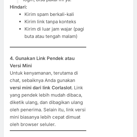
Hindari:
Kirim spam berkali-kali
Kirim link tanpa konteks
Kirim di luar jam wajar (pagi
buta atau tengah malam)
4. Gunakan Link Pendek atau
Versi Mini
Untuk kenyamanan, terutama di
chat, sebaiknya Anda gunakan
versi mini dari link Corlaslot
. Link
yang pendek lebih mudah dibaca,
diketik ulang, dan dibagikan ulang
oleh penerima. Selain itu, link versi
mini biasanya lebih cepat dimuat
oleh browser seluler.