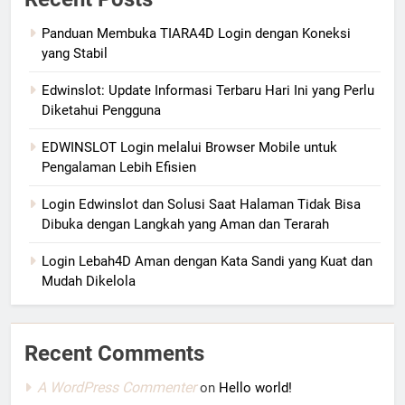
Panduan Membuka TIARA4D Login dengan Koneksi
yang Stabil
Edwinslot: Update Informasi Terbaru Hari Ini yang Perlu
Diketahui Pengguna
EDWINSLOT Login melalui Browser Mobile untuk
Pengalaman Lebih Efisien
Login Edwinslot dan Solusi Saat Halaman Tidak Bisa
Dibuka dengan Langkah yang Aman dan Terarah
Login Lebah4D Aman dengan Kata Sandi yang Kuat dan
Mudah Dikelola
Recent Comments
A WordPress Commenter
on
Hello world!