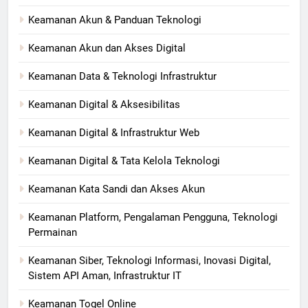
Keamanan Akun & Panduan Teknologi
Keamanan Akun dan Akses Digital
Keamanan Data & Teknologi Infrastruktur
Keamanan Digital & Aksesibilitas
Keamanan Digital & Infrastruktur Web
Keamanan Digital & Tata Kelola Teknologi
Keamanan Kata Sandi dan Akses Akun
Keamanan Platform, Pengalaman Pengguna, Teknologi
Permainan
Keamanan Siber, Teknologi Informasi, Inovasi Digital,
Sistem API Aman, Infrastruktur IT
Keamanan Togel Online