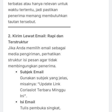
terbatas atau hanya relevan untuk
waktu tertentu, jadi pastikan
penerima memang membutuhkan
tautan tersebut.
2. Kirim Lewat Email: Rapi dan
Terstruktur
Jika Anda memilih email sebagai
media pengiriman, perhatikan
struktur isi pesan agar tidak
membingungkan penerima.
Subjek Email
Gunakan subjek yang jelas,
misalnya: “Update Link
Corlaslot Terbaru Minggu
Ini”.
Isi Email
Tulis pembuka singkat,