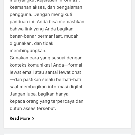
keamanan akses, dan pengalaman
pengguna. Dengan mengikuti
panduan ini, Anda bisa memastikan
bahwa link yang Anda bagikan
benar-benar bermanfaat, mudah
digunakan, dan tidak
membingungkan.
Gunakan cara yang sesuai dengan
konteks komunikasi Anda—formal
lewat email atau santai lewat chat
—dan pastikan selalu berhati-hati
saat membagikan informasi digital.
Jangan lupa, bagikan hanya
kepada orang yang terpercaya dan
butuh akses tersebut.
Read More