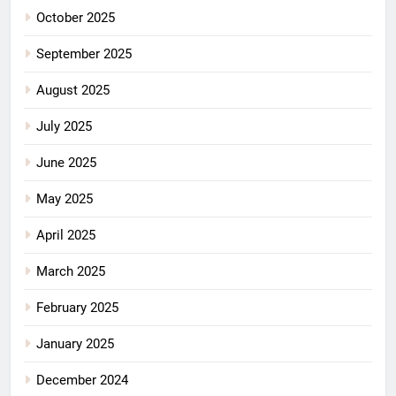
October 2025
September 2025
August 2025
July 2025
June 2025
May 2025
April 2025
March 2025
February 2025
January 2025
December 2024