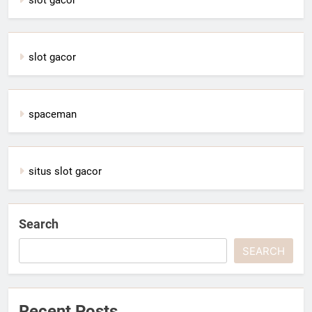
slot gacor
slot gacor
spaceman
situs slot gacor
Search
SEARCH
Recent Posts