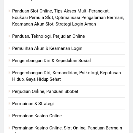
Panduan Slot Online, Tips Akses Multi-Perangkat,
Edukasi Pemula Slot, Optimalisasi Pengalaman Bermain,
Keamanan Akun Slot, Strategi Login Aman
Panduan, Teknologi, Perjudian Online
Pemulihan Akun & Keamanan Login
Pengembangan Diri & Kepedulian Sosial
Pengembangan Diri, Kemandirian, Psikologi, Keputusan
Hidup, Gaya Hidup Sehat
Perjudian Online, Panduan Sbobet
Permainan & Strategi
Permainan Kasino Online
Permainan Kasino Online, Slot Online, Panduan Bermain