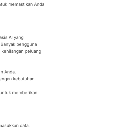
untuk memastikan Anda
asis AI yang
. Banyak pengguna
a kehilangan peluang
un Anda.
dengan kebutuhan
 untuk memberikan
masukkan data,