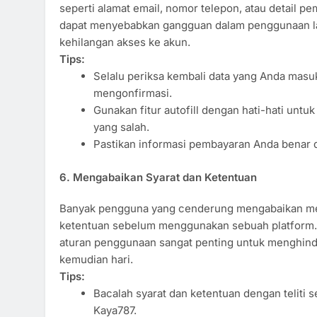
seperti alamat email, nomor telepon, atau detail pe
dapat menyebabkan gangguan dalam penggunaan l
kehilangan akses ke akun.
Tips:
Selalu periksa kembali data yang Anda mas
mengonfirmasi.
Gunakan fitur autofill dengan hati-hati untu
yang salah.
Pastikan informasi pembayaran Anda benar d
6. Mengabaikan Syarat dan Ketentuan
Banyak pengguna yang cenderung mengabaikan m
ketentuan sebelum menggunakan sebuah platform
aturan penggunaan sangat penting untuk menghinda
kemudian hari.
Tips:
Bacalah syarat dan ketentuan dengan telit
Kaya787.