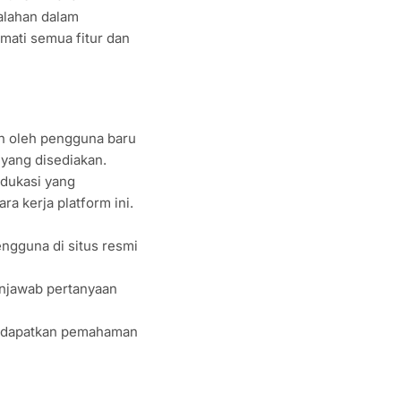
alahan dalam
ati semua fitur dan
an oleh pengguna baru
yang disediakan.
edukasi yang
 kerja platform ini.
gguna di situs resmi
enjawab pertanyaan
mendapatkan pemahaman