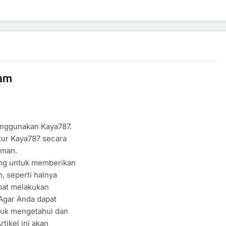
lam
enggunakan Kaya787.
tur Kaya787 secara
aman.
ng untuk memberikan
 seperti halnya
apat melakukan
Agar Anda dapat
tuk mengetahui dan
tikel ini akan