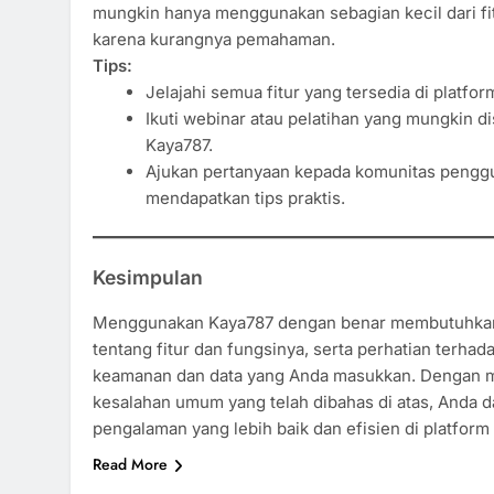
mungkin hanya menggunakan sebagian kecil dari fit
karena kurangnya pemahaman.
Tips:
Jelajahi semua fitur yang tersedia di platfor
Ikuti webinar atau pelatihan yang mungkin d
Kaya787.
Ajukan pertanyaan kepada komunitas pengg
mendapatkan tips praktis.
Kesimpulan
Menggunakan Kaya787 dengan benar membutuhk
tentang fitur dan fungsinya, serta perhatian terhada
keamanan dan data yang Anda masukkan. Dengan 
kesalahan umum yang telah dibahas di atas, Anda 
pengalaman yang lebih baik dan efisien di platform i
Read More