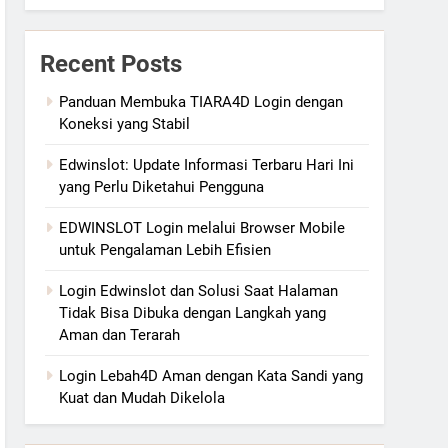
Recent Posts
Panduan Membuka TIARA4D Login dengan
Koneksi yang Stabil
Edwinslot: Update Informasi Terbaru Hari Ini
yang Perlu Diketahui Pengguna
EDWINSLOT Login melalui Browser Mobile
untuk Pengalaman Lebih Efisien
Login Edwinslot dan Solusi Saat Halaman
Tidak Bisa Dibuka dengan Langkah yang
Aman dan Terarah
Login Lebah4D Aman dengan Kata Sandi yang
Kuat dan Mudah Dikelola