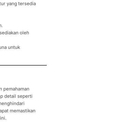
ur yang tersedia
m.
isediakan oleh
una untuk
an pemahaman
p detail seperti
menghindari
dapat memastikan
ni.