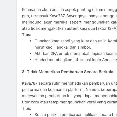
Keamanan akun adalah aspek penting dalam mengg
pun, termasuk Kaya787. Sayangnya, banyak penggun
melindungi akun mereka, seperti menggunakan kat
atau tidak mengaktifkan autentikasi dua faktor (2FA)
Tips:
Gunakan kata sandi yang kuat dan unik. Komb
huruf kecil, angka, dan simbol.
Aktifkan 2FA untuk menambah lapisan keam
Hindari membagikan informasi login Anda ke
3. Tidak Memeriksa Pembaruan Secara Berkala
Kaya787 secara rutin menghadirkan pembaruan un
performa dan keamanan platform. Namun, beberap
melewatkan pembaruan ini, yang dapat menyebabk
fitur baru atau tetap menggunakan versi yang kuran
Tips:
Selalu periksa pembaruan aplikasi secara be