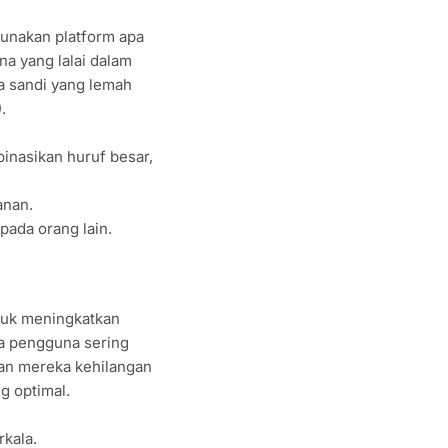
unakan platform apa
a yang lalai dalam
a sandi yang lemah
.
inasikan huruf besar,
anan.
pada orang lain.
tuk meningkatkan
a pengguna sering
an mereka kehilangan
g optimal.
rkala.