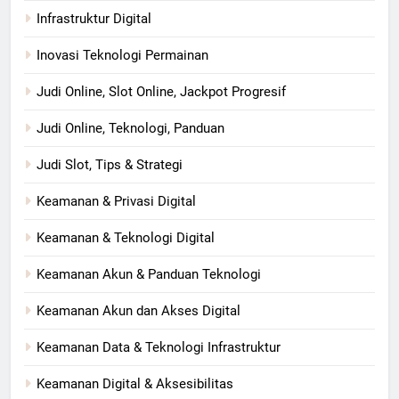
Infrastruktur Digital
Inovasi Teknologi Permainan
Judi Online, Slot Online, Jackpot Progresif
Judi Online, Teknologi, Panduan
Judi Slot, Tips & Strategi
Keamanan & Privasi Digital
Keamanan & Teknologi Digital
Keamanan Akun & Panduan Teknologi
Keamanan Akun dan Akses Digital
Keamanan Data & Teknologi Infrastruktur
Keamanan Digital & Aksesibilitas