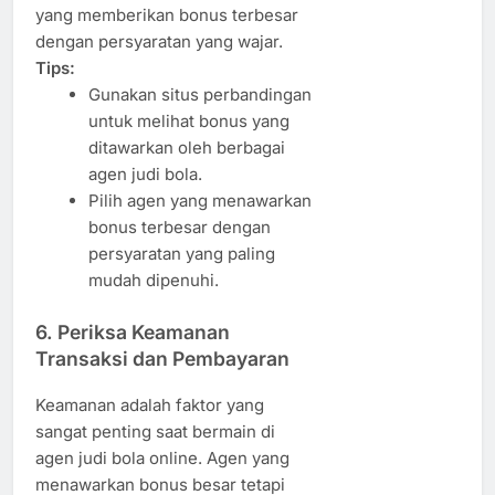
yang memberikan bonus terbesar
dengan persyaratan yang wajar.
Tips:
Gunakan situs perbandingan
untuk melihat bonus yang
ditawarkan oleh berbagai
agen judi bola.
Pilih agen yang menawarkan
bonus terbesar dengan
persyaratan yang paling
mudah dipenuhi.
6. Periksa Keamanan
Transaksi dan Pembayaran
Keamanan adalah faktor yang
sangat penting saat bermain di
agen judi bola online. Agen yang
menawarkan bonus besar tetapi