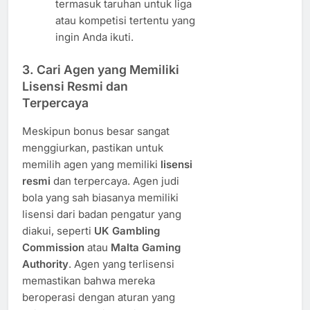
termasuk taruhan untuk liga
atau kompetisi tertentu yang
ingin Anda ikuti.
3. Cari Agen yang Memiliki
Lisensi Resmi dan
Terpercaya
Meskipun bonus besar sangat
menggiurkan, pastikan untuk
memilih agen yang memiliki
lisensi
resmi
dan terpercaya. Agen judi
bola yang sah biasanya memiliki
lisensi dari badan pengatur yang
diakui, seperti
UK Gambling
Commission
atau
Malta Gaming
Authority
. Agen yang terlisensi
memastikan bahwa mereka
beroperasi dengan aturan yang