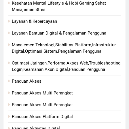
Kesehatan Mental Lifestyle & Hobi Gaming Sehat
Manajemen Stres
Layanan & Kepercayaan
Layanan Bantuan Digital & Pengalaman Pengguna
Manajemen Teknologi,Stabilitas Platform,Infrastruktur
Digital,Optimasi Sistem,Pengalaman Pengguna
Optimasi Jaringan,Performa Akses Web,Troubleshooting
Login,Keamanan Akun Digital,Panduan Pengguna
Panduan Akses
Panduan Akses Multi Perangkat
Panduan Akses Multi-Perangkat
Panduan Akses Platform Digital
Panduan Aktivitas Digital