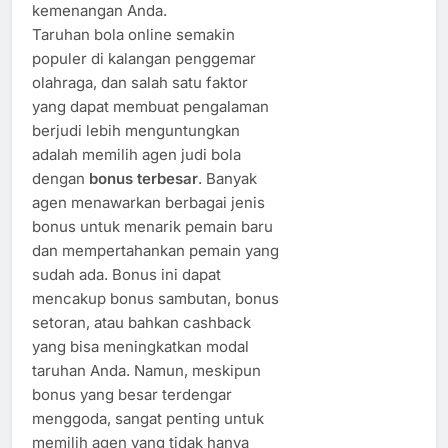
kemenangan Anda.
Taruhan bola online semakin
populer di kalangan penggemar
olahraga, dan salah satu faktor
yang dapat membuat pengalaman
berjudi lebih menguntungkan
adalah memilih agen judi bola
dengan
bonus terbesar
. Banyak
agen menawarkan berbagai jenis
bonus untuk menarik pemain baru
dan mempertahankan pemain yang
sudah ada. Bonus ini dapat
mencakup bonus sambutan, bonus
setoran, atau bahkan cashback
yang bisa meningkatkan modal
taruhan Anda. Namun, meskipun
bonus yang besar terdengar
menggoda, sangat penting untuk
memilih agen yang tidak hanya