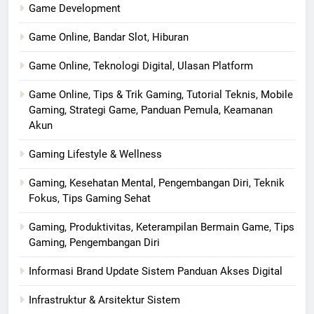
Game Development
Game Online, Bandar Slot, Hiburan
Game Online, Teknologi Digital, Ulasan Platform
Game Online, Tips & Trik Gaming, Tutorial Teknis, Mobile
Gaming, Strategi Game, Panduan Pemula, Keamanan
Akun
Gaming Lifestyle & Wellness
Gaming, Kesehatan Mental, Pengembangan Diri, Teknik
Fokus, Tips Gaming Sehat
Gaming, Produktivitas, Keterampilan Bermain Game, Tips
Gaming, Pengembangan Diri
Informasi Brand Update Sistem Panduan Akses Digital
Infrastruktur & Arsitektur Sistem