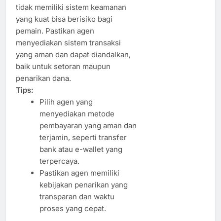
tidak memiliki sistem keamanan
yang kuat bisa berisiko bagi
pemain. Pastikan agen
menyediakan sistem transaksi
yang aman dan dapat diandalkan,
baik untuk setoran maupun
penarikan dana.
Tips:
Pilih agen yang
menyediakan metode
pembayaran yang aman dan
terjamin, seperti transfer
bank atau e-wallet yang
terpercaya.
Pastikan agen memiliki
kebijakan penarikan yang
transparan dan waktu
proses yang cepat.