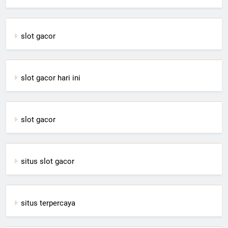
slot gacor
slot gacor hari ini
slot gacor
situs slot gacor
situs terpercaya