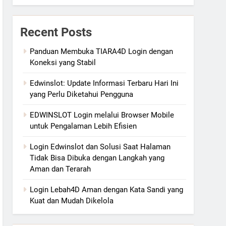
Recent Posts
Panduan Membuka TIARA4D Login dengan
Koneksi yang Stabil
Edwinslot: Update Informasi Terbaru Hari Ini
yang Perlu Diketahui Pengguna
EDWINSLOT Login melalui Browser Mobile
untuk Pengalaman Lebih Efisien
Login Edwinslot dan Solusi Saat Halaman
Tidak Bisa Dibuka dengan Langkah yang
Aman dan Terarah
Login Lebah4D Aman dengan Kata Sandi yang
Kuat dan Mudah Dikelola