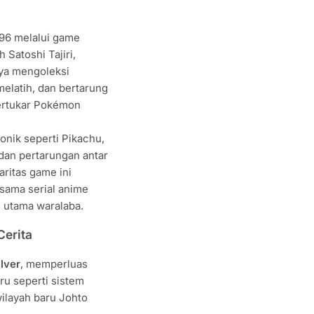
996 melalui game
 Satoshi Tajiri,
nya mengoleksi
elatih, dan bertarung
ertukar Pokémon
nik seperti Pikachu,
dan pertarungan antar
ritas game ini
rsama serial anime
 utama waralaba.
Cerita
lver
, memperluas
u seperti sistem
ilayah baru Johto