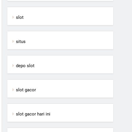
slot
situs
depo slot
slot gacor
slot gacor hari ini