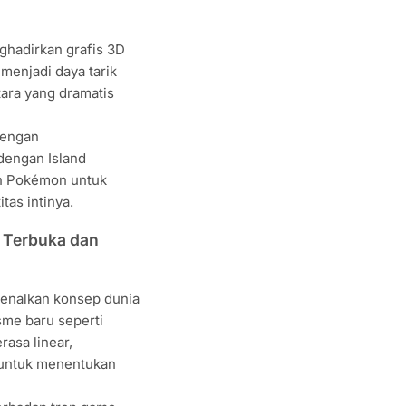
hadirkan grafis 3D
menjadi daya tarik
ara yang dramatis
dengan
dengan Island
an Pokémon untuk
as intinya.
 Terbuka dan
enalkan konsep dunia
sme baru seperti
rasa linear,
untuk menentukan