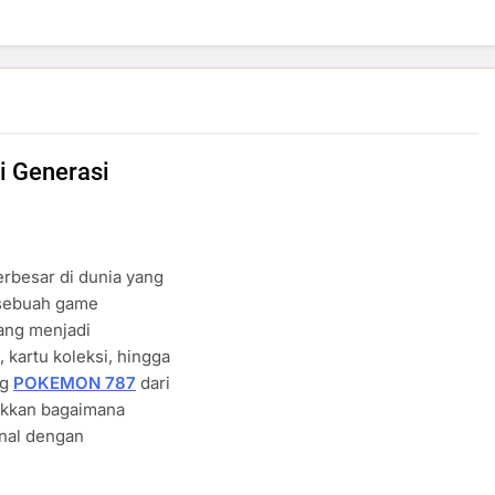
 Generasi
rbesar di dunia yang
i sebuah game
ang menjadi
kartu koleksi, hingga
ng
POKEMON 787
dari
ukkan bagaimana
onal dengan