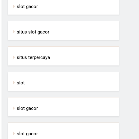
slot gacor
situs slot gacor
situs terpercaya
slot
slot gacor
slot gacor