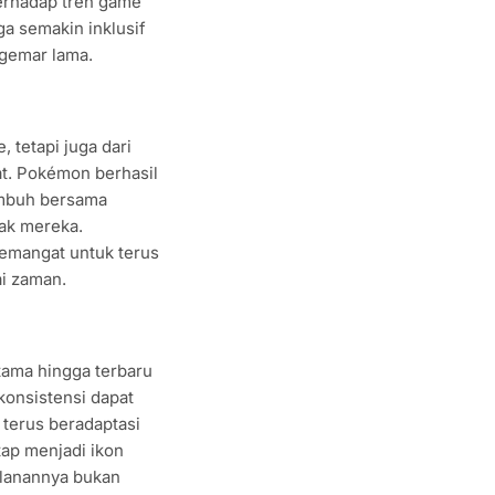
erhadap tren game
a semakin inklusif
gemar lama.
 tetapi juga dari
t. Pokémon berhasil
umbuh bersama
ak mereka.
semangat untuk terus
i zaman.
ama hingga terbaru
konsistensi dapat
terus beradaptasi
tap menjadi ikon
alanannya bukan