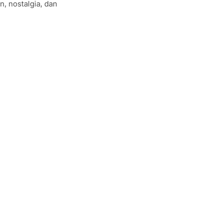
, nostalgia, dan