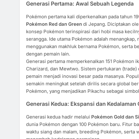
Generasi Pertama: Awal Sebuah Legenda
Pokémon pertama kali diperkenalkan pada tahun 1
Pokémon Red dan Green
di Jepang. Diciptakan oleh
konsep Pokémon terinspirasi dari hobi masa kecil
serangga. Ide utama Pokémon adalah menangkap, m
menggunakan makhluk bernama Pokémon, serta b
dengan pemain lain.
Generasi pertama memperkenalkan 151 Pokémon iko
Charizard, dan Mewtwo. Sistem pertukaran (trade) 
pemain menjadi inovasi besar pada masanya. Popula
semakin meningkat setelah dirilis secara global be
Pokémon, yang menjadikan Pikachu sebagai simbol
Generasi Kedua: Ekspansi dan Kedalaman 
Generasi kedua hadir melalui
Pokémon Gold dan Si
dunia Pokémon dengan 100 Pokémon baru. Fitur bar
waktu siang dan malam, breeding Pokémon, serta w