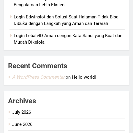
Pengalaman Lebih Efisien
Login Edwinslot dan Solusi Saat Halaman Tidak Bisa
Dibuka dengan Langkah yang Aman dan Terarah
Login Lebah4D Aman dengan Kata Sandi yang Kuat dan
Mudah Dikelola
Recent Comments
A WordPress Commenter
on
Hello world!
Archives
July 2026
June 2026