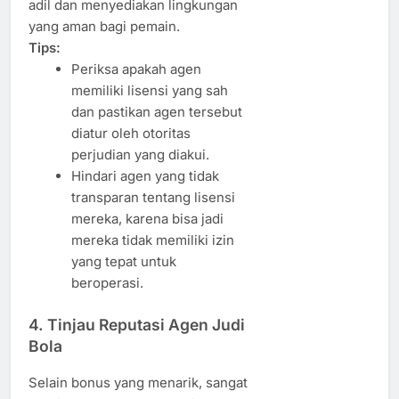
adil dan menyediakan lingkungan
yang aman bagi pemain.
Tips:
Periksa apakah agen
memiliki lisensi yang sah
dan pastikan agen tersebut
diatur oleh otoritas
perjudian yang diakui.
Hindari agen yang tidak
transparan tentang lisensi
mereka, karena bisa jadi
mereka tidak memiliki izin
yang tepat untuk
beroperasi.
4. Tinjau Reputasi Agen Judi
Bola
Selain bonus yang menarik, sangat