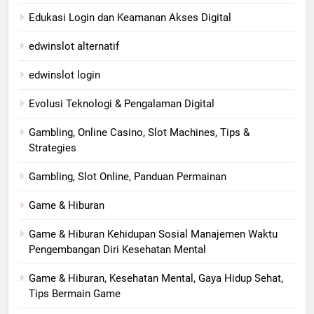
Edukasi Login dan Keamanan Akses Digital
edwinslot alternatif
edwinslot login
Evolusi Teknologi & Pengalaman Digital
Gambling, Online Casino, Slot Machines, Tips &
Strategies
Gambling, Slot Online, Panduan Permainan
Game & Hiburan
Game & Hiburan Kehidupan Sosial Manajemen Waktu
Pengembangan Diri Kesehatan Mental
Game & Hiburan, Kesehatan Mental, Gaya Hidup Sehat,
Tips Bermain Game