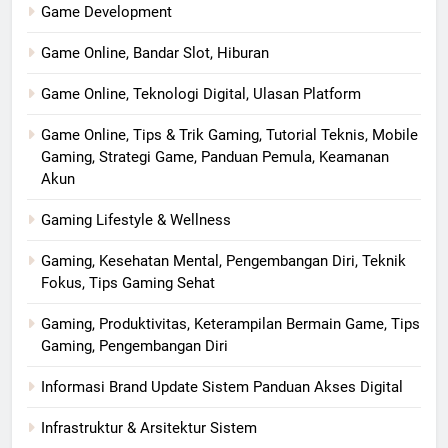
Game Development
Game Online, Bandar Slot, Hiburan
Game Online, Teknologi Digital, Ulasan Platform
Game Online, Tips & Trik Gaming, Tutorial Teknis, Mobile
Gaming, Strategi Game, Panduan Pemula, Keamanan
Akun
Gaming Lifestyle & Wellness
Gaming, Kesehatan Mental, Pengembangan Diri, Teknik
Fokus, Tips Gaming Sehat
Gaming, Produktivitas, Keterampilan Bermain Game, Tips
Gaming, Pengembangan Diri
Informasi Brand Update Sistem Panduan Akses Digital
Infrastruktur & Arsitektur Sistem