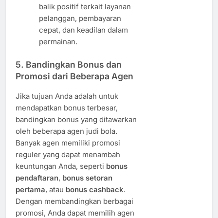
balik positif terkait layanan
pelanggan, pembayaran
cepat, dan keadilan dalam
permainan.
5. Bandingkan Bonus dan
Promosi dari Beberapa Agen
Jika tujuan Anda adalah untuk
mendapatkan bonus terbesar,
bandingkan bonus yang ditawarkan
oleh beberapa agen judi bola.
Banyak agen memiliki promosi
reguler yang dapat menambah
keuntungan Anda, seperti
bonus
pendaftaran
,
bonus setoran
pertama
, atau
bonus cashback
.
Dengan membandingkan berbagai
promosi, Anda dapat memilih agen