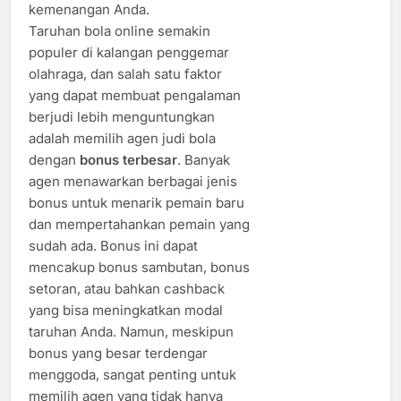
kemenangan Anda.
Taruhan bola online semakin
populer di kalangan penggemar
olahraga, dan salah satu faktor
yang dapat membuat pengalaman
berjudi lebih menguntungkan
adalah memilih agen judi bola
dengan
bonus terbesar
. Banyak
agen menawarkan berbagai jenis
bonus untuk menarik pemain baru
dan mempertahankan pemain yang
sudah ada. Bonus ini dapat
mencakup bonus sambutan, bonus
setoran, atau bahkan cashback
yang bisa meningkatkan modal
taruhan Anda. Namun, meskipun
bonus yang besar terdengar
menggoda, sangat penting untuk
memilih agen yang tidak hanya