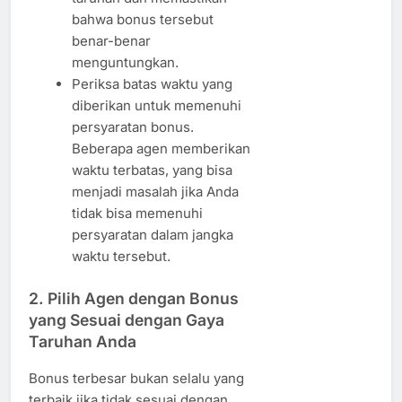
bahwa bonus tersebut
benar-benar
menguntungkan.
Periksa batas waktu yang
diberikan untuk memenuhi
persyaratan bonus.
Beberapa agen memberikan
waktu terbatas, yang bisa
menjadi masalah jika Anda
tidak bisa memenuhi
persyaratan dalam jangka
waktu tersebut.
2. Pilih Agen dengan Bonus
yang Sesuai dengan Gaya
Taruhan Anda
Bonus terbesar bukan selalu yang
terbaik jika tidak sesuai dengan