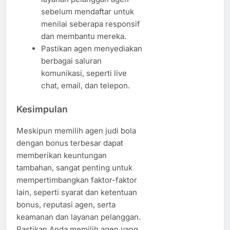
sebelum mendaftar untuk
menilai seberapa responsif
dan membantu mereka.
Pastikan agen menyediakan
berbagai saluran
komunikasi, seperti live
chat, email, dan telepon.
Kesimpulan
Meskipun memilih agen judi bola
dengan bonus terbesar dapat
memberikan keuntungan
tambahan, sangat penting untuk
mempertimbangkan faktor-faktor
lain, seperti syarat dan ketentuan
bonus, reputasi agen, serta
keamanan dan layanan pelanggan.
Pastikan Anda memilih agen yang