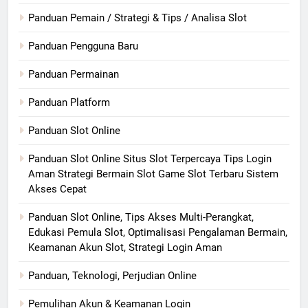
Panduan Pemain / Strategi & Tips / Analisa Slot
Panduan Pengguna Baru
Panduan Permainan
Panduan Platform
Panduan Slot Online
Panduan Slot Online Situs Slot Terpercaya Tips Login
Aman Strategi Bermain Slot Game Slot Terbaru Sistem
Akses Cepat
Panduan Slot Online, Tips Akses Multi-Perangkat,
Edukasi Pemula Slot, Optimalisasi Pengalaman Bermain,
Keamanan Akun Slot, Strategi Login Aman
Panduan, Teknologi, Perjudian Online
Pemulihan Akun & Keamanan Login