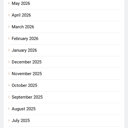
May 2026
April 2026
March 2026
February 2026
January 2026
December 2025
November 2025
October 2025
September 2025
August 2025
July 2025