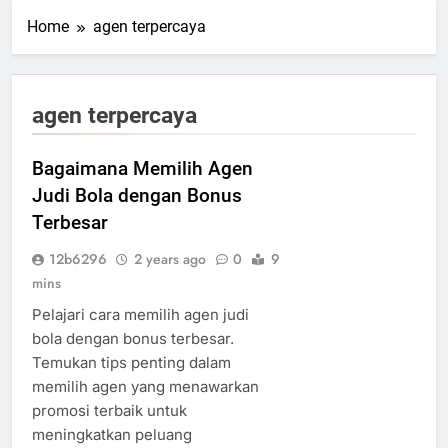
Home
agen terpercaya
agen terpercaya
Bagaimana Memilih Agen
Judi Bola dengan Bonus
Terbesar
12b6296
2 years ago
0
9
mins
Pelajari cara memilih agen judi
bola dengan bonus terbesar.
Temukan tips penting dalam
memilih agen yang menawarkan
promosi terbaik untuk
meningkatkan peluang