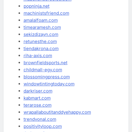
popninja.net
machinistsfriend.com
amalalfoam.com
timearamesh.com
sekizdizayn.com
retunesthe.com
tiendakrona.com
riha-axis.com
brownfieldsports.net
childmall-egy.com
blossomingpress.com
windowtintingtoday.com
darkriser.com
kabmart.com
terarose.com
wrapallaboutitanddyehappy.com
trendvonal.com
positivityloop.com