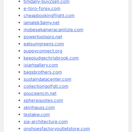
timdaily-buy2sell.com
e-toro-forex.com
cheapbookingflight.com
jamalek3almy.net
mobesekameracanliizle.com
powertoolspro.net
eatsumgreens.com
puppyconnect.org
keepjudgechrisbrook.com
ixiartgallery.com
bagsbrothers.com
sustaindatacenter.com
collectiongolfgti.com
pouceencm.net
spherequotes.com
skinhauss.com
testakw.com
sia-architecture.com
onshoesfactoryoutletstore.com