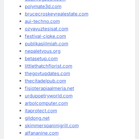
polymate3d.com
brucecroskeyrealestate.com
aui-techno.com
ozyavuztesisat.com
festival-cipke.com
publikasiilmiah.com
nepaletvous.org
betasetup.com
littlethatchflorist.com
thegovtupdates.com
thecitadelpub.com
fisioterapiaalmeria.net
urdupoetryworld.com
arbolcomputer.com
itaprotect.com
gildong.net
skimmerspaninigrill.com
alfananine.com