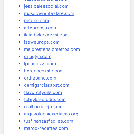
jessicaleesocial.com
moscowrentestate.com
petuko.com
arteprensa.com
iklimbekoservisi.com
iseweurope.com
mejorestensiometros.com
drjaqlyn.com
lpcamozzi.com
heregoeskate.com
ortheband.com
demigarciasabat.com
flavorcityoils.com
fabryka-studio.com
realbarrier-jp.com
arqueologiadacriacao.org
tusfinanzasfaciles.com
maroc-recettes.com