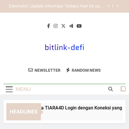
Skip
EDWINSLOT Login melalui Browser Mobile untuk
to
Pengalaman Lebih Efisien
content
Login Edwinslot dan Solusi Saat Halaman Tidak
Bisa Dibuka dengan Langkah yang Aman dan
Terarah
Panduan Membuka TIARA4D Login dengan
Koneksi yang Stabil
Edwinslot: Update Informasi Terbaru Hari Ini yang
Perlu Diketahui Pengguna
EDWINSLOT Login melalui Browser Mobile untuk
Pengalaman Lebih Efisien
Bitlink Defi
Dapatkan Informasi Terbaru Seputar Dunia
Login Edwinslot dan Solusi Saat Halaman Tidak
NEWSLETTER
RANDOM NEWS
Bisa Dibuka dengan Langkah yang Aman dan
DeFi Di Bitlink Defi.
Terarah
MENU
nduan Membuka TIARA4D Login dengan Koneksi yang Stabil
HEADLINES
Month Ago