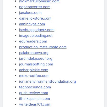
nickmarzullomusic.com
popconverter.com
janalees.com
daniello-store.com
anninhvps.com
hashtaggadgetz.com
imageuploading.net
edureaders.com
production-matsumoto.com
palabranueva.org
jardindetasoeur.org
journalspotting.com
acharipickle.com
mezu-coffee.com
ionianenvironmentfoundation.org
techoscience.com
gushireview.com
ithinkspanish.com
writeideas101.com