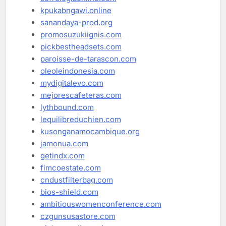
kpukabngawi.online
sanandaya-prod.org
promosuzukiignis.com
pickbestheadsets.com
paroisse-de-tarascon.com
oleoleindonesia.com
mydigitalevo.com
mejorescafeteras.com
lythbound.com
lequilibreduchien.com
kusonganamocambique.org
jamonua.com
getindx.com
fimcoestate.com
cndustfilterbag.com
bios-shield.com
ambitiouswomenconference.com
czgunsusastore.com