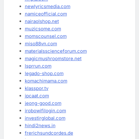
newlyricsmedia.com
namiceofficial.com
nairaolshop.net
muzicsome.com
momscounsel.com
miso88vn.com
materialsscienceforum.com
magicmushroomstore.net
lsprrun.com
legado-shop.com
komachimama.com
klasspor.tv
jpcaat.com
jeong-good.com
irobowifilogin.com
investirglobal.com
hindi2news.in
frerichsundcordes.de