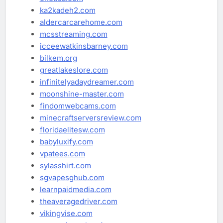
ka2kadeh2.com
aldercarcarehome.com
mcsstreaming.com
jcceewatkinsbarney.com
bilkem.org
greatlakeslore.com
infinitelyadaydreamer.com
moonshine-master.com
findomwebcams.com
minecraftserversreview.com
floridaelitesw.com
babyluxify.com
vpatees.com
sylasshirt.com
sgvapesghub.com
learnpaidmedia.com
theaveragedriver.com
vikingvise.com