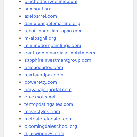
pinchednerveclinic.com
sunisout.org
axelbarrel.com
danieleangelomartino.org
todai-mono-lab-japan.com
m-albaghli.org
minimodernpaintings.com
centrocommerciale-lentate.com
sapphireinvestmentgroup.com
emsaocarlos.com
merleandpaz.com
poweretty.com
haryanajobportal.com
cracksofts.net
tentopdatingsites.com
movestyles.com
motostorelocator.com
bloomingdaleschool.org
dlja-windows.com