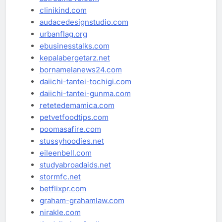
clinikind.com
audacedesignstudio.com
urbanflag.org
ebusinesstalks.com
kepalabergetarz.net
bornamelanews24.com
daiichi-tantei-tochigi.com
daiichi-tantei-gunma.com
retetedemamica.com
petvetfoodtips.com
poomasafire.com
stussyhoodies.net
eileenbell.com
studyabroadaids.net
stormfc.net
betflixpr.com
graham-grahamlaw.com
nirakle.com