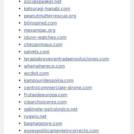
socialspeaker.net
katsuragi-hanabi.com
peanutmutterrescue.org
bjjinspired.com
mexampac.org
idunn-watches.com
chezanimaux.com
salvetx.com
terapiabrevecentradaensoluciones.com
whenwhereco.com
wcdoit.com
kampouridespoina.com
centrocommerciale-airone.com
frutasdeeuropa.com
clearchoiceres.com
gabinete-psicologico.net
rugwix.net
bagmagstore.com
esoespoliticamenteincorrecto.com