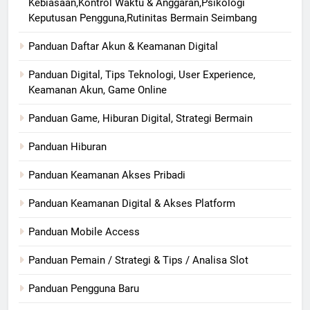
Kebiasaan,Kontrol Waktu & Anggaran,Psikologi
Keputusan Pengguna,Rutinitas Bermain Seimbang
Panduan Daftar Akun & Keamanan Digital
Panduan Digital, Tips Teknologi, User Experience,
Keamanan Akun, Game Online
Panduan Game, Hiburan Digital, Strategi Bermain
Panduan Hiburan
Panduan Keamanan Akses Pribadi
Panduan Keamanan Digital & Akses Platform
Panduan Mobile Access
Panduan Pemain / Strategi & Tips / Analisa Slot
Panduan Pengguna Baru