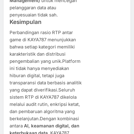
Management)
untuk mencegah
pelanggaran data atau
penyesuaian tidak sah.
Kesimpulan
Perbandingan rasio RTP antar
game di KAYA787 menunjukkan
bahwa setiap kategori memiliki
karakteristik dan distribusi
pengembalian yang unik.Platform
ini tidak hanya menyediakan
hiburan digital, tetapi juga
transparansi data berbasis analitik
yang dapat diverifikasi.Seluruh
sistem RTP di KAYA787 dikelola
melalui audit rutin, enkripsi ketat,
dan pembaruan algoritma yang
berkelanjutan.Dengan kombinasi
antara
AI, keamanan digital, dan
keterbukaan data
, KAYA787