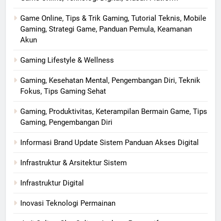
Game Online, Tips & Trik Gaming, Tutorial Teknis, Mobile
Gaming, Strategi Game, Panduan Pemula, Keamanan
Akun
Gaming Lifestyle & Wellness
Gaming, Kesehatan Mental, Pengembangan Diri, Teknik
Fokus, Tips Gaming Sehat
Gaming, Produktivitas, Keterampilan Bermain Game, Tips
Gaming, Pengembangan Diri
Informasi Brand Update Sistem Panduan Akses Digital
Infrastruktur & Arsitektur Sistem
Infrastruktur Digital
Inovasi Teknologi Permainan