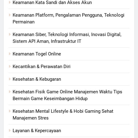
Keamanan Kata Sandi dan Akses Akun
Keamanan Platform, Pengalaman Pengguna, Teknologi
Permainan
Keamanan Siber, Teknologi Informasi, Inovasi Digital,
Sistem API Aman, Infrastruktur IT
Keamanan Togel Online
Kecantikan & Perawatan Diri
Kesehatan & Kebugaran
Kesehatan Fisik Game Online Manajemen Waktu Tips
Bermain Game Keseimbangan Hidup
Kesehatan Mental Lifestyle & Hobi Gaming Sehat
Manajemen Stres
Layanan & Kepercayaan