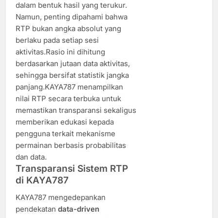
dalam bentuk hasil yang terukur.
Namun, penting dipahami bahwa
RTP bukan angka absolut yang
berlaku pada setiap sesi
aktivitas.Rasio ini dihitung
berdasarkan jutaan data aktivitas,
sehingga bersifat statistik jangka
panjang.KAYA787 menampilkan
nilai RTP secara terbuka untuk
memastikan transparansi sekaligus
memberikan edukasi kepada
pengguna terkait mekanisme
permainan berbasis probabilitas
dan data.
Transparansi Sistem RTP
di KAYA787
KAYA787 mengedepankan
pendekatan
data-driven