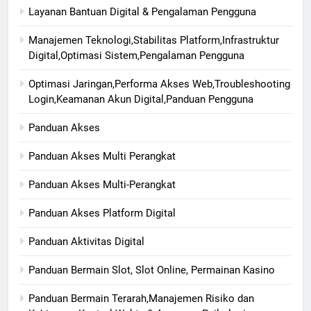
Layanan Bantuan Digital & Pengalaman Pengguna
Manajemen Teknologi,Stabilitas Platform,Infrastruktur
Digital,Optimasi Sistem,Pengalaman Pengguna
Optimasi Jaringan,Performa Akses Web,Troubleshooting
Login,Keamanan Akun Digital,Panduan Pengguna
Panduan Akses
Panduan Akses Multi Perangkat
Panduan Akses Multi-Perangkat
Panduan Akses Platform Digital
Panduan Aktivitas Digital
Panduan Bermain Slot, Slot Online, Permainan Kasino
Panduan Bermain Terarah,Manajemen Risiko dan