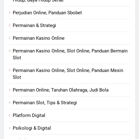
Hidup, Gaya Hidup Sehat
Perjudian Online, Panduan Sbobet
Permainan & Strategi
Permainan Kasino Online
Permainan Kasino Online, Slot Online, Panduan Bermain
Slot
Permainan Kasino Online, Slot Online, Panduan Mesin
Slot
Permainan Online, Taruhan Olahraga, Judi Bola
Permainan Slot, Tips & Strategi
Platform Digital
Psikologi & Digital