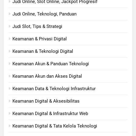
Judi Online, Slot Online, Jackpot Progresif
Judi Online, Teknologi, Panduan
Judi Slot, Tips & Strategi
Keamanan & Privasi Digital
Keamanan & Teknologi Digital
Keamanan Akun & Panduan Teknologi
Keamanan Akun dan Akses Digital
Keamanan Data & Teknologi Infrastruktur
Keamanan Digital & Aksesibilitas
Keamanan Digital & Infrastruktur Web
Keamanan Digital & Tata Kelola Teknologi