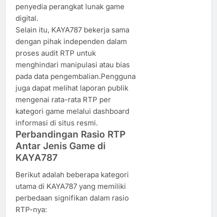
penyedia perangkat lunak game
digital.
Selain itu, KAYA787 bekerja sama
dengan pihak independen dalam
proses audit RTP untuk
menghindari manipulasi atau bias
pada data pengembalian.Pengguna
juga dapat melihat laporan publik
mengenai rata-rata RTP per
kategori game melalui dashboard
informasi di situs resmi.
Perbandingan Rasio RTP
Antar Jenis Game di
KAYA787
Berikut adalah beberapa kategori
utama di KAYA787 yang memiliki
perbedaan signifikan dalam rasio
RTP-nya: