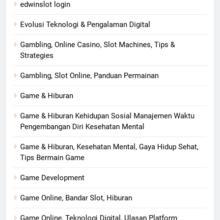
edwinslot login
Evolusi Teknologi & Pengalaman Digital
Gambling, Online Casino, Slot Machines, Tips &
Strategies
Gambling, Slot Online, Panduan Permainan
Game & Hiburan
Game & Hiburan Kehidupan Sosial Manajemen Waktu
Pengembangan Diri Kesehatan Mental
Game & Hiburan, Kesehatan Mental, Gaya Hidup Sehat,
Tips Bermain Game
Game Development
Game Online, Bandar Slot, Hiburan
Game Online, Teknologi Digital, Ulasan Platform