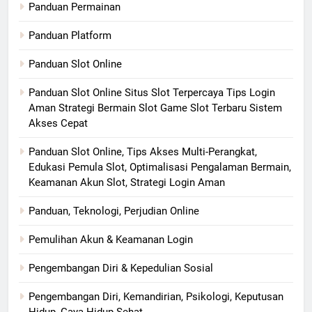
Panduan Permainan
Panduan Platform
Panduan Slot Online
Panduan Slot Online Situs Slot Terpercaya Tips Login
Aman Strategi Bermain Slot Game Slot Terbaru Sistem
Akses Cepat
Panduan Slot Online, Tips Akses Multi-Perangkat,
Edukasi Pemula Slot, Optimalisasi Pengalaman Bermain,
Keamanan Akun Slot, Strategi Login Aman
Panduan, Teknologi, Perjudian Online
Pemulihan Akun & Keamanan Login
Pengembangan Diri & Kepedulian Sosial
Pengembangan Diri, Kemandirian, Psikologi, Keputusan