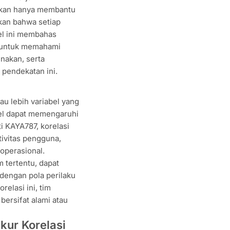
 bukan hanya membantu
kan bahwa setiap
kel ini membahas
n untuk memahami
nakan, serta
 pendekatan ini.
au lebih variabel yang
el dapat memengaruhi
ti KAYA787, korelasi
tivitas pengguna,
operasional.
 tertentu, dapat
 dengan pola perilaku
elasi ini, tim
bersifat alami atau
kur Korelasi