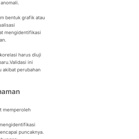
 anomali.
am bentuk grafik atau
alisasi
t mengidentifikasi
an.
orelasi harus diuji
ru.Validasi ini
 akibat perubahan
ahaman
t memperoleh
engidentifikasi
 mencapai puncaknya.