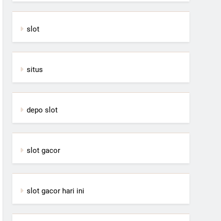
slot
situs
depo slot
slot gacor
slot gacor hari ini