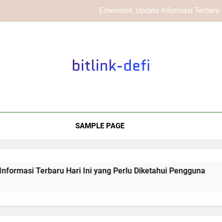
Edwinslot: Update Informasi Terbaru 
EDWINSLOT Login melalui Browser M
Login Edwinslot dan Solusi Saat Halaman Tidak Bisa Dibuka 
Panduan Membuka TIARA
ink Defi
Edwinslot: Update Informasi Terbaru 
nformasi Terbaru Seputar Dunia DeFi Di Bitlink Defi.
EDWINSLOT Login melalui Browser M
SAMPLE PAGE
Login Edwinslot dan Solusi Saat Halaman Tidak Bisa Dibuka 
rbaru Hari Ini yang Perlu Diketahui Pengguna
EDWINSLOT
1 Month Ago