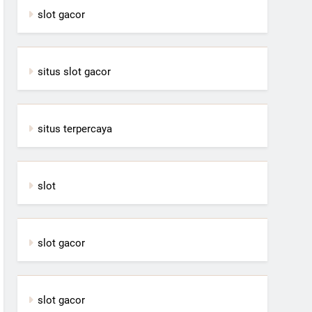
slot gacor
situs slot gacor
situs terpercaya
slot
slot gacor
slot gacor