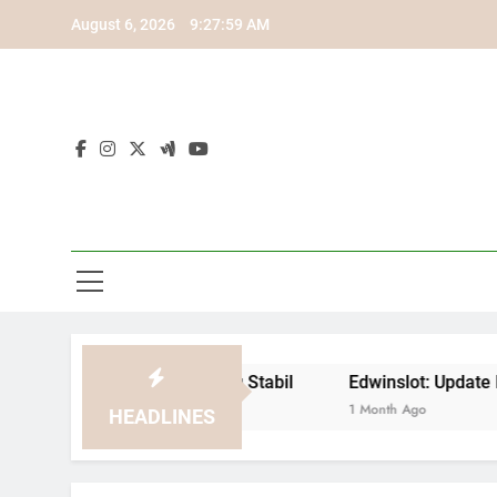
Skip
August 6, 2026
9:28:00 AM
to
content
Bitl
Dapatkan I
an Koneksi yang Stabil
Edwinslot: Update Informasi Te
1 Month Ago
HEADLINES