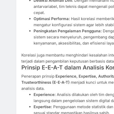
Deteksi Anomali Dini:
Dengan memahami h
antarvariabel, tim teknis dapat mengenali pol
cepat.
Optimasi Performa:
Hasil korelasi memberik
mengatur konfigurasi sistem agar lebih stabil
Peningkatan Pengalaman Pengguna:
Denga
sistem secara menyeluruh, pengembang dap
kenyamanan, aksesibilitas, dan efisiensi lay
Korelasi juga membantu menghindari kesalahan in
terjadi dalam pengambilan keputusan berbasis data
Prinsip E-E-A-T dalam Analisis Kor
Penerapan prinsip
Experience, Expertise, Authorit
Trustworthiness (E-E-A-T)
menjadi kunci untuk men
analisis data.
Experience:
Analisis dilakukan oleh tim de
langsung dalam pengelolaan sistem digital d
Expertise:
Penggunaan metode statistik dan 
sesuai standar memastikan hasilnya sahih.