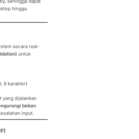
ly, sehingga dapat
sktop hingga
istem secara real-
lidation)
untuk
 8 karakter)
t yang dijalankan
ngurangi beban
 kesalahan input.
TP)