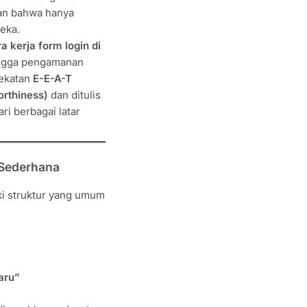
kan bahwa hanya
eka.
a kerja form login di
 hingga pengamanan
ekatan
E-E-A-T
orthiness)
dan ditulis
i berbagai latar
 Sederhana
ki struktur yang umum
aru”