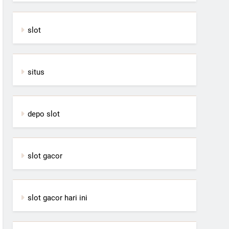
slot
situs
depo slot
slot gacor
slot gacor hari ini