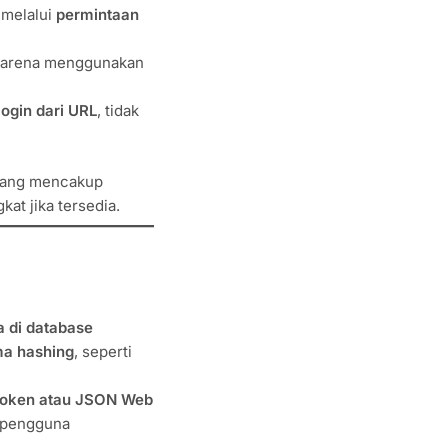
r melalui
permintaan
karena menggunakan
gin dari URL
, tidak
i yang mencakup
kat jika tersedia.
 di database
ma hashing
, seperti
token atau JSON Web
 pengguna