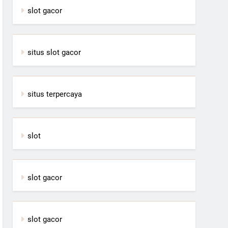
slot gacor
situs slot gacor
situs terpercaya
slot
slot gacor
slot gacor