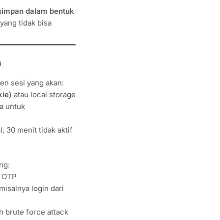
isimpan dalam bentuk
yang tidak bisa
n
ken sesi yang akan:
ie)
atau local storage
a untuk
, 30 menit tidak aktif
ng:
 OTP
 misalnya login dari
brute force attack