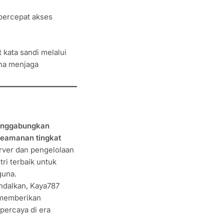
ercepat akses
kata sandi melalui
una menjaga
menggabungkan
keamanan tingkat
erver dan pengelolaan
ri terbaik untuk
guna.
andalkan, Kaya787
a memberikan
ipercaya di era