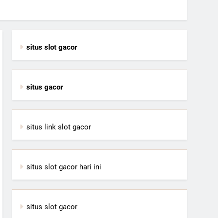
situs slot gacor
situs gacor
situs link slot gacor
situs slot gacor hari ini
situs slot gacor