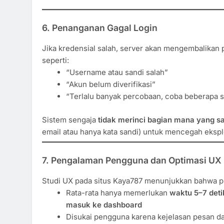
6. Penanganan Gagal Login
Jika kredensial salah, server akan mengembalikan
seperti:
“Username atau sandi salah”
“Akun belum diverifikasi”
“Terlalu banyak percobaan, coba beberapa sa
Sistem sengaja
tidak merinci bagian mana yang s
email atau hanya kata sandi) untuk mencegah eksplo
7. Pengalaman Pengguna dan Optimasi UX
Studi UX pada situs Kaya787 menunjukkan bahwa pr
Rata-rata hanya memerlukan
waktu 5–7 detik
masuk ke dashboard
Disukai pengguna karena kejelasan pesan da