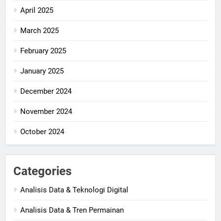
April 2025
March 2025
February 2025
January 2025
December 2024
November 2024
October 2024
Categories
Analisis Data & Teknologi Digital
Analisis Data & Tren Permainan