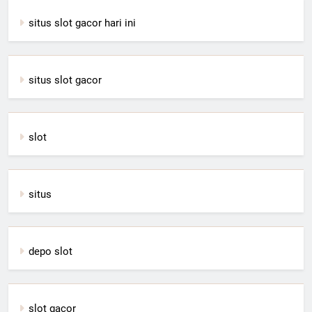
situs slot gacor hari ini
situs slot gacor
slot
situs
depo slot
slot gacor