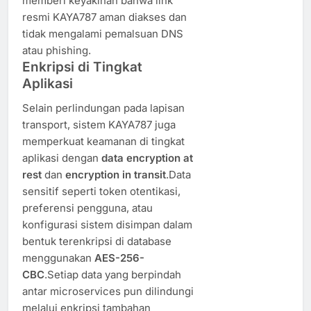
memberi keyakinan bahwa link
resmi KAYA787 aman diakses dan
tidak mengalami pemalsuan DNS
atau phishing.
Enkripsi di Tingkat
Aplikasi
Selain perlindungan pada lapisan
transport, sistem KAYA787 juga
memperkuat keamanan di tingkat
aplikasi dengan
data encryption at
rest
dan
encryption in transit
.Data
sensitif seperti token otentikasi,
preferensi pengguna, atau
konfigurasi sistem disimpan dalam
bentuk terenkripsi di database
menggunakan
AES-256-
CBC
.Setiap data yang berpindah
antar microservices pun dilindungi
melalui enkripsi tambahan