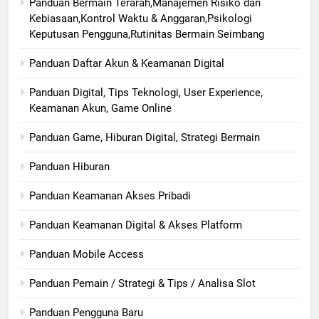
Panduan Bermain Terarah,Manajemen Risiko dan
Kebiasaan,Kontrol Waktu & Anggaran,Psikologi
Keputusan Pengguna,Rutinitas Bermain Seimbang
Panduan Daftar Akun & Keamanan Digital
Panduan Digital, Tips Teknologi, User Experience,
Keamanan Akun, Game Online
Panduan Game, Hiburan Digital, Strategi Bermain
Panduan Hiburan
Panduan Keamanan Akses Pribadi
Panduan Keamanan Digital & Akses Platform
Panduan Mobile Access
Panduan Pemain / Strategi & Tips / Analisa Slot
Panduan Pengguna Baru