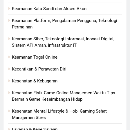
Keamanan Kata Sandi dan Akses Akun
Keamanan Platform, Pengalaman Pengguna, Teknologi
Permainan
Keamanan Siber, Teknologi Informasi, Inovasi Digital,
Sistem API Aman, Infrastruktur IT
Keamanan Togel Online
Kecantikan & Perawatan Diri
Kesehatan & Kebugaran
Kesehatan Fisik Game Online Manajemen Waktu Tips
Bermain Game Keseimbangan Hidup
Kesehatan Mental Lifestyle & Hobi Gaming Sehat
Manajemen Stres
Layanan & Kepercayaan