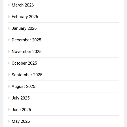
March 2026
February 2026
January 2026
December 2025
November 2025
October 2025
September 2025
August 2025
July 2025
June 2025
May 2025