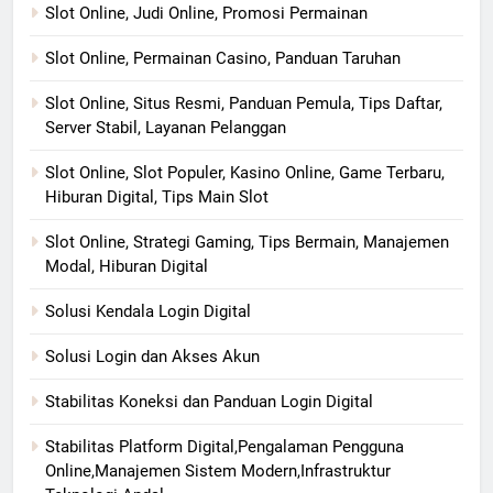
Slot Online, Judi Online, Promosi Permainan
Slot Online, Permainan Casino, Panduan Taruhan
Slot Online, Situs Resmi, Panduan Pemula, Tips Daftar,
Server Stabil, Layanan Pelanggan
Slot Online, Slot Populer, Kasino Online, Game Terbaru,
Hiburan Digital, Tips Main Slot
Slot Online, Strategi Gaming, Tips Bermain, Manajemen
Modal, Hiburan Digital
Solusi Kendala Login Digital
Solusi Login dan Akses Akun
Stabilitas Koneksi dan Panduan Login Digital
Stabilitas Platform Digital,Pengalaman Pengguna
Online,Manajemen Sistem Modern,Infrastruktur