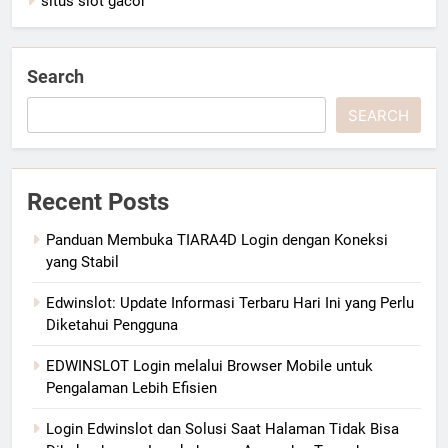
situs slot gacor
Search
SEARCH
Recent Posts
Panduan Membuka TIARA4D Login dengan Koneksi
yang Stabil
Edwinslot: Update Informasi Terbaru Hari Ini yang Perlu
Diketahui Pengguna
EDWINSLOT Login melalui Browser Mobile untuk
Pengalaman Lebih Efisien
Login Edwinslot dan Solusi Saat Halaman Tidak Bisa