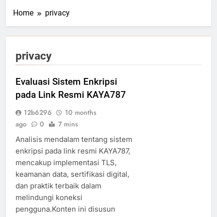
Home
privacy
privacy
Evaluasi Sistem Enkripsi
pada Link Resmi KAYA787
12b6296
10 months
ago
0
7 mins
Analisis mendalam tentang sistem
enkripsi pada link resmi KAYA787,
mencakup implementasi TLS,
keamanan data, sertifikasi digital,
dan praktik terbaik dalam
melindungi koneksi
pengguna.Konten ini disusun