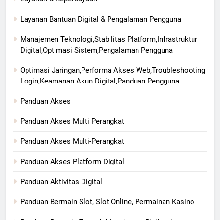
Layanan Bantuan Digital & Pengalaman Pengguna
Manajemen Teknologi,Stabilitas Platform,Infrastruktur
Digital,Optimasi Sistem,Pengalaman Pengguna
Optimasi Jaringan,Performa Akses Web,Troubleshooting
Login,Keamanan Akun Digital,Panduan Pengguna
Panduan Akses
Panduan Akses Multi Perangkat
Panduan Akses Multi-Perangkat
Panduan Akses Platform Digital
Panduan Aktivitas Digital
Panduan Bermain Slot, Slot Online, Permainan Kasino