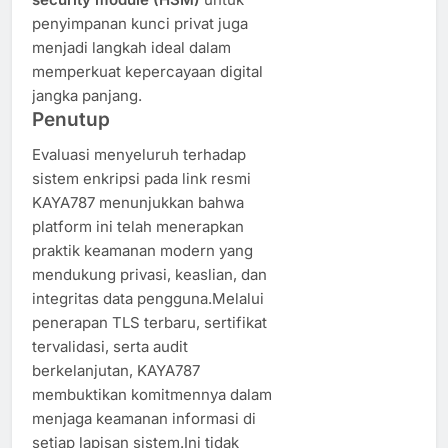
penyimpanan kunci privat juga
menjadi langkah ideal dalam
memperkuat kepercayaan digital
jangka panjang.
Penutup
Evaluasi menyeluruh terhadap
sistem enkripsi pada link resmi
KAYA787 menunjukkan bahwa
platform ini telah menerapkan
praktik keamanan modern yang
mendukung privasi, keaslian, dan
integritas data pengguna.Melalui
penerapan TLS terbaru, sertifikat
tervalidasi, serta audit
berkelanjutan, KAYA787
membuktikan komitmennya dalam
menjaga keamanan informasi di
setiap lapisan sistem.Ini tidak