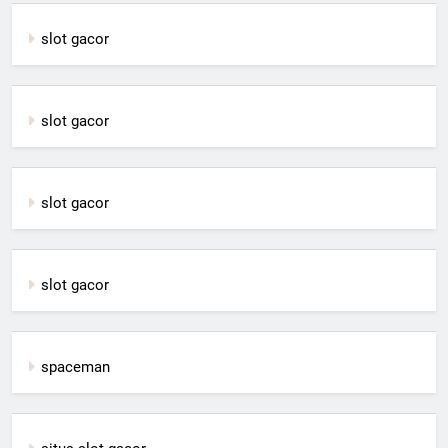
slot gacor
slot gacor
slot gacor
slot gacor
spaceman