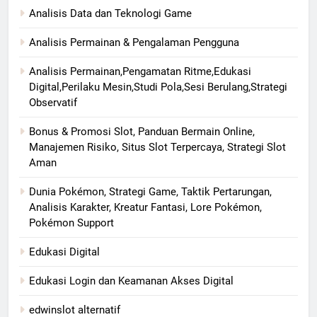
Analisis Data dan Teknologi Game
Analisis Permainan & Pengalaman Pengguna
Analisis Permainan,Pengamatan Ritme,Edukasi
Digital,Perilaku Mesin,Studi Pola,Sesi Berulang,Strategi
Observatif
Bonus & Promosi Slot, Panduan Bermain Online,
Manajemen Risiko, Situs Slot Terpercaya, Strategi Slot
Aman
Dunia Pokémon, Strategi Game, Taktik Pertarungan,
Analisis Karakter, Kreatur Fantasi, Lore Pokémon,
Pokémon Support
Edukasi Digital
Edukasi Login dan Keamanan Akses Digital
edwinslot alternatif